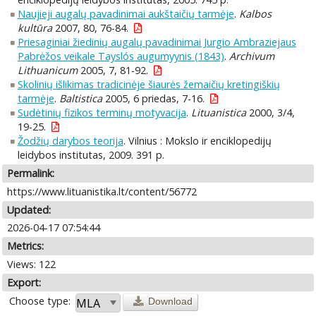
Naujieji augalų pavadinimai aukštaičių tarmėje
.
Kalbos
kultūra
2007, 80, 76-84.
Priesaginiai žiedinių augalų pavadinimai Jurgio Ambraziejaus
Pabrėžos veikale Tayslós augumyynis (1843)
.
Archivum
Lithuanicum
2005, 7, 81-92.
Skolinių išlikimas tradicinėje šiaurės žemaičių kretingiškių
tarmėje
.
Baltistica
2005, 6 priedas, 7-16.
Sudėtinių fizikos terminų motyvacija
.
Lituanistica
2000, 3/4,
19-25.
Žodžių darybos teorija
. Vilnius : Mokslo ir enciklopedijų
leidybos institutas, 2009. 391 p.
Permalink:
https://www.lituanistika.lt/content/56772
Updated:
2026-04-17 07:54:44
Metrics:
Views: 122
Export:
Choose type:
Download