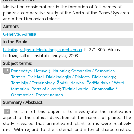
Motivation considerations in the formation of folk names of
plants: a comparative study of the North of the Panevėžys area
and other Lithuanian dialects
Authors:
Genelytė, Aurelija
In the Book:
. P. 271-306.. Vilnius:
Leksikografijos ir leksikologijos problemos
Lietuvių kalbos instituto leidykla, 2003
Subject terms:
;
;
;
LT
Panevėžys
Lietuva (Lithuania)
Semantika / Semantics
;
Tarmės. Dialektai. Dialektologija / Dialects. Dialectology
;
Terminija / Terminology
Žodžių daryba. Žodžio dalys / Word
;
formation. Parts of a word
Tikriniai vardai. Onomastika /
Onomastics. Proper names.
Summary / Abstract:
The aim of this paper is to investigate the motivation
EN
aspect of the suffixal derivation of the names of plants. The
study revealed that unmotivated plant terms were relatively
rare. With regard to the external and internal characteristics,