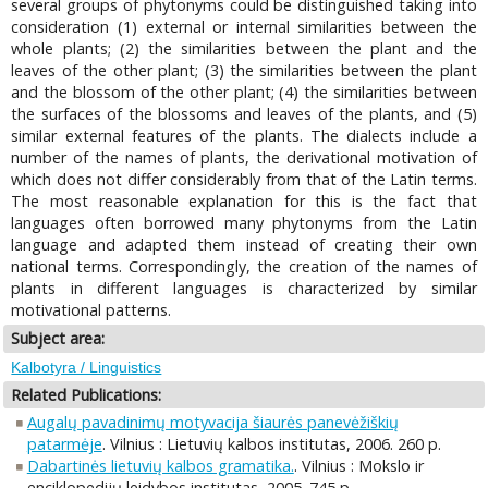
several groups of phytonyms could be distinguished taking into
consideration (1) external or internal similarities between the
whole plants; (2) the similarities between the plant and the
leaves of the other plant; (3) the similarities between the plant
and the blossom of the other plant; (4) the similarities between
the surfaces of the blossoms and leaves of the plants, and (5)
similar external features of the plants. The dialects include a
number of the names of plants, the derivational motivation of
which does not differ considerably from that of the Latin terms.
The most reasonable explanation for this is the fact that
languages often borrowed many phytonyms from the Latin
language and adapted them instead of creating their own
national terms. Correspondingly, the creation of the names of
plants in different languages is characterized by similar
motivational patterns.
Subject area:
Kalbotyra / Linguistics
Related Publications:
Augalų pavadinimų motyvacija šiaurės panevėžiškių
patarmėje
. Vilnius : Lietuvių kalbos institutas, 2006. 260 p.
Dabartinės lietuvių kalbos gramatika.
. Vilnius : Mokslo ir
enciklopedijų leidybos institutas, 2005. 745 p.