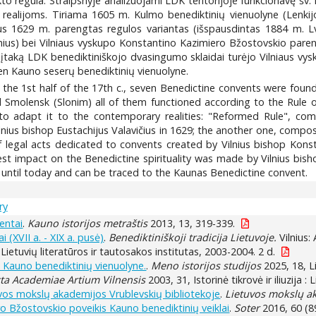
kto regula. Straipsnyje analizuojami LDK teritorijoje funkcionavę šv.
rpio realijoms. Tiriama 1605 m. Kulmo benediktinių vienuolyne (Len
aus 1629 m. parengtas regulos variantas (išspausdintas 1884 m. L
lnius) bei Vilniaus vyskupo Konstantino Kazimiero Bžostovskio paren
įtaką LDK benediktiniškojo dvasingumo sklaidai turėjo Vilniaus vyskup
ien Kauno seserų benediktinių vienuolyne.
the 1st half of the 17th c., seven Benedictine convents were founde
nd Smolensk (Slonim) all of them functioned according to the Rule of
 to adapt it to the contemporary realities: "Reformed Rule", c
lnius bishop Eustachijus Valavičius in 1629; the another one, compos
f legal acts dedicated to convents created by Vilnius bishop Konst
st impact on the Benedictine spirituality was made by Vilnius bish
d until today and can be traced to the Kaunas Benedictine convent.
ry
entai
.
Kauno istorijos metraštis
2013, 13, 319-339.
 (XVII a. - XIX a. pusė)
.
Benediktiniškoji tradicija Lietuvoje.
Vilnius: 
 : Lietuvių literatūros ir tautosakos institutas, 2003-2004. 2 d.
as Kauno benediktinių vienuolyne.
.
Meno istorijos studijos
2025, 18, Li
ta Academiae Artium Vilnensis
2003, 31, Istorinė tikrovė ir iliuzija :
uvos mokslų akademijos Vrublevskių bibliotekoje
.
Lietuvos mokslų ak
o Bžostovskio poveikis Kauno benediktinių veiklai
.
Soter
2016, 60 (89