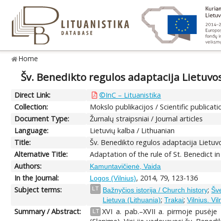
Home
Šv. Benedikto regulos adaptacija Lietuvo
Direct Link:
©InC – Lituanistika
Collection:
Mokslo publikacijos / Scientific publicati
Document Type:
Žurnalų straipsniai / Journal articles
Language:
Lietuvių kalba / Lithuanian
Title:
Šv. Benedikto regulos adaptacija Lietuv
Alternative Title:
Adaptation of the rule of St. Benedict i
Authors:
Kamuntavičienė, Vaida
In the Journal:
, 2014, 79, 123-136
Logos (Vilnius)
Subject terms:
;
LT
Bažnyčios istorija / Church history
Šve
;
;
Lietuva (Lithuania)
Trakai
Vilnius. Vi
Summary / Abstract:
XVI a. pab.–XVII a. pirmoje pusėje 
LT