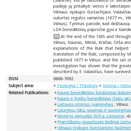
(Slanime). Visi jie vadovavosi šv. Benedi
padėję ją pritaikyti vietos ir laikota
Vilniaus vyskupo Eustachijaus Valaviči
sukurtas regulos variantas (1677 m., Vi
Vilnius). Tyrimas parodė, kad didžiausią 
LDK benediktinių papročiai gyvi ir šiand
At the end of the 16th and through 
EN
Vilnius, Kaunas, Minsk, Kražiai, Orša a
explanations of the Rule that helped
translation of the Rule, composed by Vi
published 1677 in Vilnus; and the set o
investigation has shown that the greate
described by E. Valavičius, have survive
ISSN:
0868-7692
Subject area:
Teologija / Theology
Istorija / Histo
Related Publications:
Kauno benediktinių fundaciniai dokum
Kauno ir Kražių benediktinių įžadų aktai
Lietuvos istorijos įvairenybės.
. Vilnius
Liturginių rūbų siuvimas ir siuvinėjim
Moterys vienuolės XVII a. Lietuvoje
.
Ac
Pranciškonų spaustuvės leidiniai Liet
Vilniaus vyskupo Konstantino Kazimier