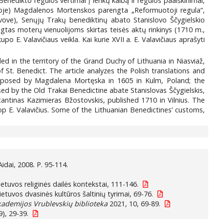
 Benedikto regulos vertimai į lenkų kalbą ir regulos paaiškinimai,
kijoje) Magdalenos Mortenskos parengta „Reformuotoji regula“,
vove), Senųjų Trakų benediktinų abato Stanislovo Ščygielskio
gtas moterų vienuolijoms skirtas teisės aktų rinkinys (1710 m.,
o E. Valavičiaus veikla. Kai kurie XVII a. E. Valavičiaus aprašyti
d in the territory of the Grand Duchy of Lithuania in Niasviaž,
 St. Benedict. The article analyzes the Polish translations and
omposed by Magdalena Mortęska in 1605 in Kulm, Poland; the
ed by the Old Trakai Benedictine abate Stanislovas Ščygielskis,
antinas Kazimieras Bžostovskis, published 1710 in Vilnius. The
op E. Valavičius. Some of the Lithuanian Benedictines’ customs,
Aidai, 2008. P. 95-114.
etuvos religinės dailės kontekstai, 111-146.
 Lietuvos dvasinės kultūros šaltinių tyrimai, 69-76.
ademijos Vrublevskių biblioteka
2021, 10, 69-89.
), 29-39.