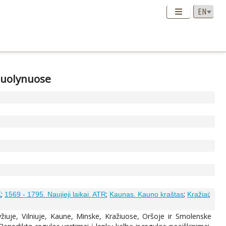
enuolynuose
;
;
;
;
K
1569 - 1795. Naujieji laikai. ATR
Kaunas. Kauno kraštas
Kražiai
žiuje, Vilniuje, Kaune, Minske, Kražiuose, Oršoje ir Smolenske