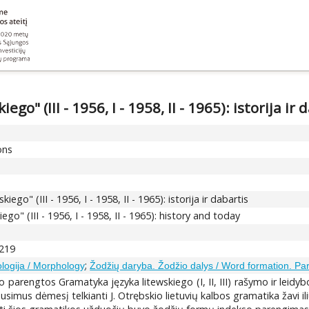
" (III - 1956, I - 1958, II - 1965): istorija ir 
ons
go" (III - 1956, I - 1958, II - 1965): istorija ir dabartis
go" (III - 1956, I - 1958, II - 1965): history and today
-219
;
logija / Morphology
Žodžių daryba. Žodžio dalys / Word formation. Par
 parengtos Gramatyka języka litewskiego (I, II, III) rašymo ir leidyb
simus dėmesį telkianti J. Otrębskio lietuvių kalbos gramatika žavi il