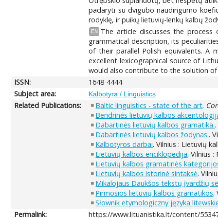
Otrębskio suplanuotų, bet nespėtų atli
padaryti su dvigubo naudingumo koeficie
rodyklę, ir puikų lietuvių-lenkų kalbų žod
The article discusses the process 
EN
grammatical description, its peculiari
of their parallel Polish equivalents. 
excellent lexicographical source of Lit
would also contribute to the solution of
ISSN:
1648-4444
Subject area:
Kalbotyra / Linguistics
Related Publications:
Baltic linguistics - state of the art
.
Con
Bendrinės lietuvių kalbos akcentologij
Dabartinės lietuvių kalbos gramatika.
.
Dabartinės lietuvių kalbos žodynas.
. V
Kalbotyros darbai
. Vilnius : Lietuvių k
Lietuvių kalbos enciklopedija
. Vilnius 
Lietuvių kalbos gramatinės kategorijo
Lietuvių kalbos istorinė sintaksė
. Viln
Mikalojaus Daukšos tekstų įvardžių se
Pirmosios lietuvių kalbos gramatikos
.
Słownik etymologiczny języka litewski
Permalink:
https://www.lituanistika.lt/content/5534