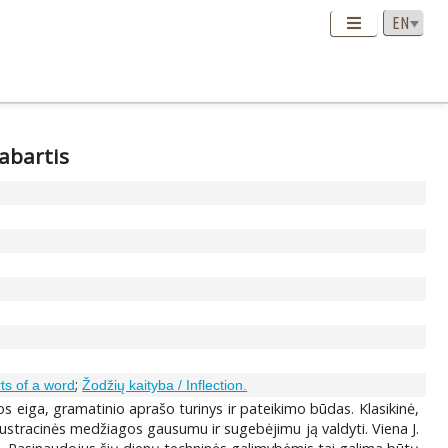
dabartis
;
ts of a word
Žodžių kaityba / Inflection.
os eiga, gramatinio aprašo turinys ir pateikimo būdas. Klasikinė,
iustracinės medžiagos gausumu ir sugebėjimu ją valdyti. Viena J.