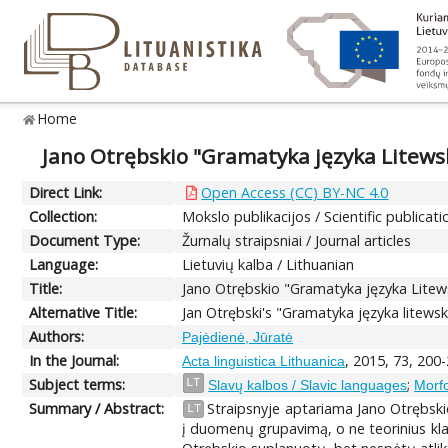
Home
Jano Otrębskio "Gramatyka języka Litewskiego
Direct Link:
Open Access (CC) BY-NC 4.0
Collection:
Mokslo publikacijos / Scientific publicati
Document Type:
Žurnalų straipsniai / Journal articles
Language:
Lietuvių kalba / Lithuanian
Title:
Jano Otrębskio "Gramatyka języka Litewskie
Alternative Title:
Jan Otrębski's "Gramatyka języka litewskie
Authors:
Pajėdienė, Jūratė
In the Journal:
, 2015, 73, 200
Acta linguistica Lithuanica
Subject terms:
;
LT
Slavų kalbos / Slavic languages
Morfo
Summary / Abstract:
Straipsnyje aptariama Jano Otrębskio
LT
į duomenų grupavimą, o ne teorinius klau