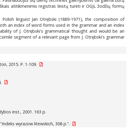
 Pasinaudojus šių dienų techninės galimybėmis tai galima būtų
ais atitikmenimis registras leistų turėti ir OGJL žodžių formų
Polish linguist Jan Otrębski (1889-1971), the composition of
e both an index of word forms used in the grammar and an index
iability of J. Otrębski's grammatical thought and would be an
facsimile segment of a relevant page from J. Otrębski's grammar
on, 2015. P. 1-109.
).
idybos inst., 2001. 163 p.
ė: "Indeks wyrazow litewskich, 308 p.".