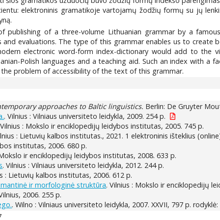
kti šios gramatikos užduočių buvo žodžių formų indekso parengimas.
ntu: elektroninis gramatikoje vartojamų žodžių formų su jų lenkišk
yną.
of publishing of a three-volume Lithuanian grammar by a famous 
ties and evaluations. The type of this grammar enables us to creat
A modern electronic word-form index-dictionary would add to the v
huanian-Polish languages and a teaching aid. Such an index with a 
 the problem of accessibility of the text of this grammar.
temporary approaches to Baltic linguistics.
Berlin: De Gruyter Mout
a.
. Vilnius : Vilniaus universiteto leidykla, 2009. 254 p.
 Vilnius : Mokslo ir enciklopedijų leidybos institutas, 2005. 745 p.
ilnius : Lietuvių kalbos institutas., 2021. 1 elektroninis išteklius (online
albos institutas, 2006. 680 p.
: Mokslo ir enciklopedijų leidybos institutas, 2008. 633 p.
s
. Vilnius : Vilniaus universiteto leidykla, 2012. 244 p.
ius : Lietuvių kalbos institutas, 2006. 612 p.
mantinė ir morfologinė struktūra
. Vilnius : Mokslo ir enciklopedijų le
 Vilnius, 2006. 255 p.
ego.
. Wilno : Vilniaus universiteto leidykla, 2007. XXVII, 797 p. rodykl
7