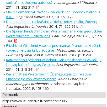
rankraštinio žodyno autorius?
.
Acta linguistica Lithuanica
2014, 71, 292-317.
Clavis Germanico-Lithvana - ein Werk von Friedrich Prätorius
d.Ä.?
.
Linguistica Baltica
2002, 10, 159-172.
Dar apie Prahos rankraštinį vokiečių-lietuvių kalbų žodyną
.
Acta linguistica Lithuanica
2014, 71, 265-291.
Die Spuren handschriftlicher Wörterbücher in den gedruckten
Wörterbüchern Kleinlitauens
.
Baltu filoloģija
2020, 29, 2, 127-
160.
Friedrichui Wilhelmui Haackui priskiriamas Prahos rankraštinis
vokiečių-lietuvių kalbų žodynas
.
Mažoji Lietuva: paribio
kultūros tyrimai.
Vilnius: Petro ofsetas, 2012. p. 31-58.
Rankraštinis Frydrichui Wilhelmui Hakui priskiriamas vokiečių-
lietuvių kalbų žodynas Čekijoje
.
Acta linguistica Lithuanica
2014, 71, 318-341.
Wie alt ist ein Wörterbuch?: Überlegungen zur relativen
Chronologie von Wörterbüchern
.
Kalbos istorijos ir
dialektologijos problemos. 1.
Vilnius: Lietuvių kalbos
institutas, 2005. P. 153-160.
Permalink:
https://www.lituanistika.lt/content/52308