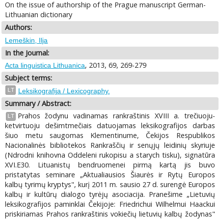
On the issue of authorship of the Prague manuscript German-
Lithuanian dictionary
Authors:
Lemeškin, Ilja
In the Journal:
, 2013, 69, 269-279
Acta linguistica Lithuanica
Subject terms:
LT
Leksikografija / Lexicography.
Summary / Abstract:
Prahos žodynu vadinamas rankraštinis XVIII a. trečiuoju-
LT
ketvirtuoju dešimtmečiais datuojamas leksikografijos darbas
šiuo metu saugomas Klementinume, Čekijos Respublikos
Nacionalinės bibliotekos Rankraščių ir senųjų leidinių skyriuje
(Ndrodni knihovna Oddeleni rukopisu a starych tisku), signatūra
XVI.E30. Lituanistų bendruomenei pirmą kartą jis buvo
pristatytas seminare „Aktualiausios Šiaurės ir Rytų Europos
kalbų tyrimų kryptys", kurį 2011 m. sausio 27 d. surengė Europos
kalbų ir kultūrų dialogo tyrėjų asociacija. Pranešime „Lietuvių
leksikografijos paminklai Čekijoje: Friedrichui Wilhelmui Haackui
priskiriamas Prahos rankraštinis vokiečių lietuvių kalbų žodynas"