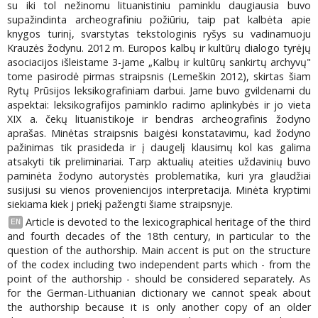
su iki tol nežinomu lituanistiniu paminklu daugiausia buvo
supažindinta archeografiniu požiūriu, taip pat kalbėta apie
knygos turinį, svarstytas tekstologinis ryšys su vadinamuoju
Krauzės žodynu. 2012 m. Europos kalbų ir kultūrų dialogo tyrėjų
asociacijos išleistame 3-jame „Kalbų ir kultūrų sankirtų archyvų"
tome pasirodė pirmas straipsnis (Lemeškin 2012), skirtas šiam
Rytų Prūsijos leksikografiniam darbui. Jame buvo gvildenami du
aspektai: leksikografijos paminklo radimo aplinkybės ir jo vieta
XIX a. čekų lituanistikoje ir bendras archeografinis žodyno
aprašas. Minėtas straipsnis baigėsi konstatavimu, kad žodyno
pažinimas tik prasideda ir į daugelį klausimų kol kas galima
atsakyti tik preliminariai. Tarp aktualių ateities uždavinių buvo
paminėta žodyno autorystės problematika, kuri yra glaudžiai
susijusi su vienos proveniencijos interpretacija. Minėta kryptimi
siekiama kiek j priekį pažengti šiame straipsnyje.
Article is devoted to the lexicographical heritage of the third
EN
and fourth decades of the 18th century, in particular to the
question of the authorship. Main accent is put on the structure
of the codex including two independent parts which - from the
point of the authorship - should be considered separately. As
for the German-Lithuanian dictionary we cannot speak about
the authorship because it is only another copy of an older