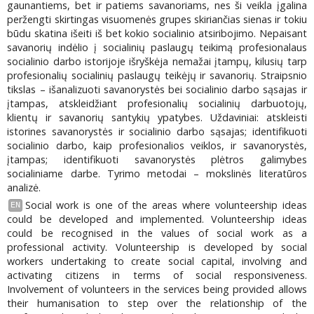
gaunantiems, bet ir patiems savanoriams, nes ši veikla įgalina
peržengti skirtingas visuomenės grupes skiriančias sienas ir tokiu
būdu skatina išeiti iš bet kokio socialinio atsiribojimo. Nepaisant
savanorių indėlio į socialinių paslaugų teikimą profesionalaus
socialinio darbo istorijoje išryškėja nemažai įtampų, kilusių tarp
profesionalių socialinių paslaugų teikėjų ir savanorių. Straipsnio
tikslas – išanalizuoti savanorystės bei socialinio darbo sąsajas ir
įtampas, atskleidžiant profesionalių socialinių darbuotojų,
klientų ir savanorių santykių ypatybes. Uždaviniai: atskleisti
istorines savanorystės ir socialinio darbo sąsajas; identifikuoti
socialinio darbo, kaip profesionalios veiklos, ir savanorystės,
įtampas; identifikuoti savanorystės plėtros galimybes
socialiniame darbe. Tyrimo metodai – mokslinės literatūros
analizė.
Social work is one of the areas where volunteership ideas
EN
could be developed and implemented. Volunteership ideas
could be recognised in the values of social work as a
professional activity. Volunteership is developed by social
workers undertaking to create social capital, involving and
activating citizens in terms of social responsiveness.
Involvement of volunteers in the services being provided allows
their humanisation to step over the relationship of the