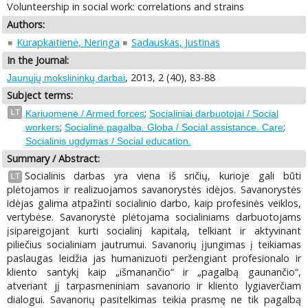
Volunteership in social work: correlations and strains
Authors:
Kurapkaitienė, Neringa
Sadauskas, Justinas
In the Journal:
, 2013, 2 (40), 83-88
Jaunųjų mokslininkų darbai
Subject terms:
;
LT
Kariuomenė / Armed forces
Socialiniai darbuotojai / Social
;
;
workers
Socialinė pagalba. Globa / Social assistance. Care
Socialinis ugdymas / Social education.
Summary / Abstract:
Socialinis darbas yra viena iš sričių, kurioje gali būti
LT
plėtojamos ir realizuojamos savanorystės idėjos. Savanorystės
idėjas galima atpažinti socialinio darbo, kaip profesinės veiklos,
vertybėse. Savanorystė plėtojama socialiniams darbuotojams
įsipareigojant kurti socialinį kapitalą, telkiant ir aktyvinant
piliečius socialiniam jautrumui. Savanorių įjungimas į teikiamas
paslaugas leidžia jas humanizuoti peržengiant profesionalo ir
kliento santykį kaip „išmanančio“ ir „pagalbą gaunančio“,
atveriant jį tarpasmeniniam savanorio ir kliento lygiaverčiam
dialogui. Savanorių pasitelkimas teikia prasmę ne tik pagalbą