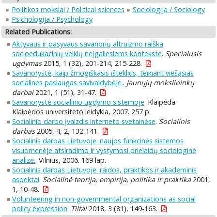
Politikos mokslai / Political sciences
Sociologija / Sociology
Psichologija / Psychology
Related Publications:
Aktyvaus ir pasyvaus savanorių altruizmo raiška
socioedukacinių veiklų neįgaliesiems kontekste
.
Specialusis
ugdymas
2015, 1 (32), 201-214, 215-228.
Savanorystė, kaip žmogiškasis išteklius, teikiant viešąsias
socialines paslaugas savivaldybėje.
.
Jaunųjų mokslininkų
darbai
2021, 1 (51), 31-47.
Savanorystė socialinio ugdymo sistemoje
. Klaipėda :
Klaipėdos universiteto leidykla, 2007. 257 p.
Socialinio darbo įvaizdis interneto svetainėse
.
Socialinis
darbas
2005, 4, 2, 132-141.
Socialinis darbas Lietuvoje: naujos funkcinės sistemos
visuomenėje atsiradimo ir vystymosi prielaidų sociologinė
analizė.
. Vilnius, 2006. 169 lap.
Socialinis darbas Lietuvoje: raidos, praktikos ir akademinis
aspektai
.
Socialinė teorija, empirija, politika ir praktika
2001,
1, 10-48.
Volunteering in non-governmental organizations as social
policy expression
.
Tiltai
2018, 3 (81), 149-163.