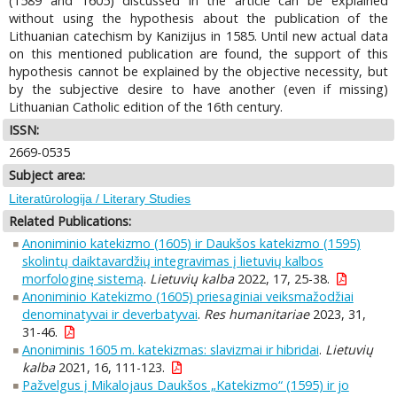
(1589 and 1605) discussed in the article can be explained
without using the hypothesis about the publication of the
Lithuanian catechism by Kanizijus in 1585. Until new actual data
on this mentioned publication are found, the support of this
hypothesis cannot be explained by the objective necessity, but
by the subjective desire to have another (even if missing)
Lithuanian Catholic edition of the 16th century.
ISSN:
2669-0535
Subject area:
Literatūrologija / Literary Studies
Related Publications:
Anoniminio katekizmo (1605) ir Daukšos katekizmo (1595)
skolintų daiktavardžių integravimas į lietuvių kalbos
morfologinę sistemą
.
Lietuvių kalba
2022, 17, 25-38.
Anoniminio Katekizmo (1605) priesaginiai veiksmažodžiai
denominatyvai ir deverbatyvai
.
Res humanitariae
2023, 31,
31-46.
Anoniminis 1605 m. katekizmas: slavizmai ir hibridai
.
Lietuvių
kalba
2021, 16, 111-123.
Pažvelgus į Mikalojaus Daukšos „Katekizmo“ (1595) ir jo