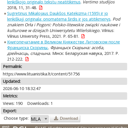
lenkiškojo originalo tekstų neatitikimus
.
Vertimo studijos
2018, 11, 31-48.
Sugretinus Mikalojaus Daukšos Katekizmą (1595) ir jo
lenkiškąjį originalą: onomatema širdis ir jos atitikmenys
.
Pod
znakiem Orła i Pogoni: Polsko-litewskie związki naukowe i
kulturowe w dziejach Uniwersytetu Wileńskiego.
Vilnius:
Vilnius University Press, 2021. P. 65-81.
Книгопечатание в Великом Княжестве Литовском после
Франциска Скорины.
.
Францыск Скарына: асоба,
дзейнасць, спадчына.
Мiнск: Беларуская навука, 2017. P.
212-222.
Permalink:
https://www.lituanistika.lt/content/51756
Updated:
2026-06-10 18:32:47
Metrics:
Views: 190
Downloads: 1
Export:
Choose type:
Download
© LMT. All rights reserved.
Site is running on
KUSoftas