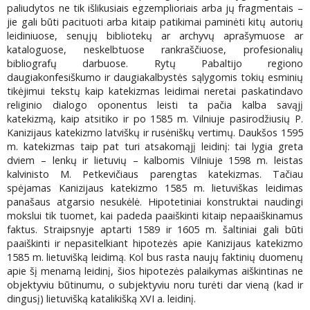
paliudytos ne tik išlikusiais egzemplioriais arba jų fragmentais –
jie gali būti pacituoti arba kitaip patikimai paminėti kitų autorių
leidiniuose, senųjų bibliotekų ar archyvų aprašymuose ar
kataloguose, neskelbtuose rankraščiuose, profesionalių
bibliografų darbuose. Rytų Pabaltijo regiono
daugiakonfesiškumo ir daugiakalbystės sąlygomis tokių esminių
tikėjimui tekstų kaip katekizmas leidimai neretai paskatindavo
religinio dialogo oponentus leisti ta pačia kalba savąjį
katekizmą, kaip atsitiko ir po 1585 m. Vilniuje pasirodžiusių P.
Kanizijaus katekizmo latviškų ir rusėniškų vertimų. Daukšos 1595
m. katekizmas taip pat turi atsakomąjį leidinį: tai lygia greta
dviem – lenkų ir lietuvių – kalbomis Vilniuje 1598 m. leistas
kalvinisto M. Petkevičiaus parengtas katekizmas. Tačiau
spėjamas Kanizijaus katekizmo 1585 m. lietuviškas leidimas
panašaus atgarsio nesukėlė. Hipotetiniai konstruktai naudingi
mokslui tik tuomet, kai padeda paaiškinti kitaip nepaaiškinamus
faktus. Straipsnyje aptarti 1589 ir 1605 m. šaltiniai gali būti
paaiškinti ir nepasitelkiant hipotezės apie Kanizijaus katekizmo
1585 m. lietuvišką leidimą. Kol bus rasta naujų faktinių duomenų
apie šį menamą leidinį, šios hipotezės palaikymas aiškintinas ne
objektyviu būtinumu, o subjektyviu noru turėti dar vieną (kad ir
dingusį) lietuvišką katalikišką XVI a. leidinį.