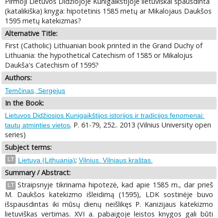
Pirmoji Lietuvos Didžiojoje Kunigaikštijoje lietuviškai spausdinta
(katalikiška) knyga: hipotetinis 1585 metų ar Mikalojaus Daukšos
1595 metų katekizmas?
Alternative Title:
First (Catholic) Lithuanian book printed in the Grand Duchy of
Lithuania: the hypothetical Catechism of 1585 or Mikalojus
Daukša's Catechism of 1595?
Authors:
Temčinas, Sergejus
In the Book:
Lietuvos Didžiosios Kunigaikštijos istorijos ir tradicijos fenomenai:
. P. 61-79, 252.. 2013 (Vilnius University open
tautų atminties vietos
series)
Subject terms:
;
LT
Lietuva (Lithuania)
Vilnius. Vilniaus kraštas.
Summary / Abstract:
Straipsnyje tikrinama hipotezė, kad apie 1585 m., dar prieš
LT
M. Daukšos katekizmo išleidimą (1595), LDK sostinėje buvo
išspausdintas iki mūsų dienų neišlikęs P. Kanizijaus katekizmo
lietuviškas vertimas. XVI a. pabaigoje leistos knygos gali būti