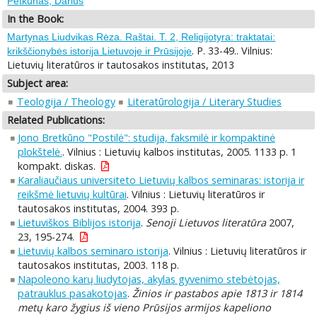
Petkūnas, Darius
In the Book:
Martynas Liudvikas Rėza. Raštai. T. 2, Religijotyra: traktatai:
. P. 33-49.. Vilnius:
krikščionybės istorija Lietuvoje ir Prūsijoje
Lietuvių literatūros ir tautosakos institutas, 2013
Subject area:
Teologija / Theology
Literatūrologija / Literary Studies
Related Publications:
Jono Bretkūno "Postilė": studija, faksmilė ir kompaktinė
plokštelė.
. Vilnius : Lietuvių kalbos institutas, 2005. 1133 p. 1
kompakt. diskas.
Karaliaučiaus universiteto Lietuvių kalbos seminaras: istorija ir
reikšmė lietuvių kultūrai
. Vilnius : Lietuvių literatūros ir
tautosakos institutas, 2004. 393 p.
Lietuviškos Biblijos istorija
.
Senoji Lietuvos literatūra
2007,
23, 195-274.
Lietuvių kalbos seminaro istorija
. Vilnius : Lietuvių literatūros ir
tautosakos institutas, 2003. 118 p.
Napoleono karų liudytojas, akylas gyvenimo stebėtojas,
patrauklus pasakotojas
.
Žinios ir pastabos apie 1813 ir 1814
metų karo žygius iš vieno Prūsijos armijos kapeliono