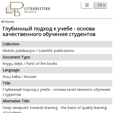
Home
Глубинный подход к учебе - основа
качественного обучения студентов
Collection:
Mokslo publikacijos / Scientific publications
Document Type:
Knygų dalys / Parts of the books
Language:
Rusų kalba / Russian
Title:
Глубинный подход к учебе - основа качественного обучения
студентов
Alternative Title:
Deep viewpoint towards learning - the basis of quality learning
of students