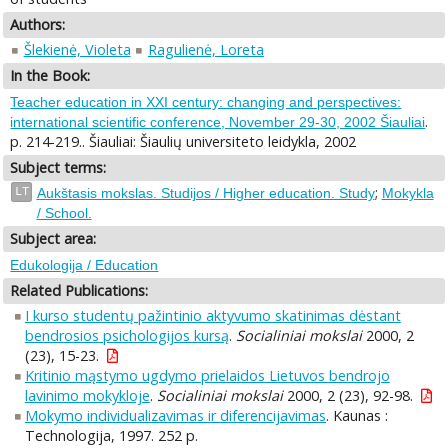
Authors:
Šlekienė, Violeta
Ragulienė, Loreta
In the Book:
Teacher education in XXI century: changing and perspectives:
.
international scientific conference, November 29-30, 2002 Šiauliai
p. 214-219.. Šiauliai: Šiaulių universiteto leidykla, 2002
Subject terms:
;
LT
Aukštasis mokslas. Studijos / Higher education. Study
Mokykla
/ School.
Subject area:
Edukologija / Education
Related Publications:
I kurso studentų pažintinio aktyvumo skatinimas dėstant
bendrosios psichologijos kursą
.
Socialiniai mokslai
2000, 2
(23), 15-23.
Kritinio mąstymo ugdymo prielaidos Lietuvos bendrojo
lavinimo mokykloje
.
Socialiniai mokslai
2000, 2 (23), 92-98.
Mokymo individualizavimas ir diferencijavimas
. Kaunas :
Technologija, 1997. 252 p.