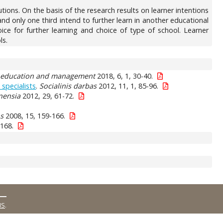
utions. On the basis of the research results on learner intentions
nd only one third intend to further learn in another educational
ice for further learning and choice of type of school. Learner
ls.
er education and management
2018, 6, 1, 30-40.
 specialists
.
Socialinis darbas
2012, 11, 1, 85-96.
nensia
2012, 29, 61-72.
os
2008, 15, 159-166.
-168.
MS
.