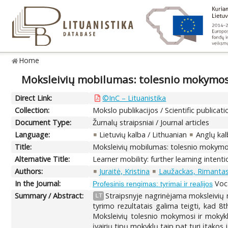
Home
Moksleivių mobilumas: tolesnio mokymosi 
Direct Link:
©InC – Lituanistika
Collection:
Mokslo publikacijos / Scientific publicati
Document Type:
Žurnalų straipsniai / Journal articles
Language:
Lietuvių kalba / Lithuanian
Anglų kal
Title:
Moksleivių mobilumas: tolesnio mokymosi 
Alternative Title:
Learner mobility: further learning intent
Authors:
Juraitė, Kristina
Laužackas, Rimanta
In the Journal:
Voca
Profesinis rengimas: tyrimai ir realijos
Summary / Abstract:
Straipsnyje nagrinėjama moksleivių
LT
tyrimo rezultatais galima teigti, kad 8th
Moksleivių tolesnio mokymosi ir mokykl
įvairių tipų mokyklų taip pat turi įtakos 