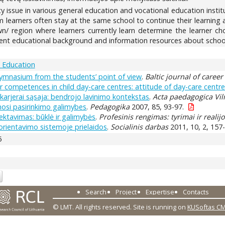
ty issue in various general education and vocational education instit
m learners often stay at the same school to continue their learning a
n/ region where learners currently learn determine the learner cho
parent educational background and information resources about schoo
/ Education
ymnasium from the students’ point of view
.
Baltic journal of care
r competences in child day-care centres: attitude of day-care centre
rjerai sąsaja: bendrojo lavinimo kontekstas
.
Acta paedagogica Vil
mosi pasirinkimo galimybes
.
Pedagogika
2007, 85, 93-97.
jektavimas: būklė ir galimybės
.
Profesinis rengimas: tyrimai ir realij
 orientavimo sistemoje prielaidos
.
Socialinis darbas
2011, 10, 2, 157
5
Search
Project
Expertise
Contacts
© LMT. All rights reserved.
Site is running on
KUSoftas C