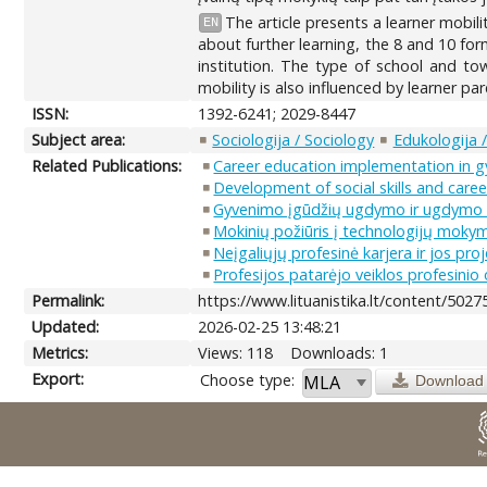
The article presents a learner mobili
EN
about further learning, the 8 and 10 for
institution. The type of school and tow
mobility is also influenced by learner 
ISSN:
1392-6241; 2029-8447
Subject area:
Sociologija / Sociology
Edukologija 
Related Publications:
Career education implementation in g
Development of social skills and caree
Gyvenimo įgūdžių ugdymo ir ugdymo ka
Mokinių požiūris į technologijų moky
Neįgaliųjų profesinė karjera ir jos pro
Profesijos patarėjo veiklos profesinio
Permalink:
https://www.lituanistika.lt/content/5027
Updated:
2026-02-25 13:48:21
Metrics:
Views: 118
Downloads: 1
Export:
Choose type:
Download