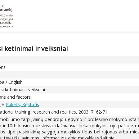
ketinimai ir veiksniai
ons
ba / English
ketinimai ir veiksniai
ions and factors
s
Pukelis, Kęstutis
tional training: research and realities, 2003, 7, 62-71
 mobilumo tarp įvairių bendrojo ugdymo ir profesinio mokymo įsta
 ir 10th klasių moksleiviai dažniausiai lieka mokytis toje pačioje mo
os tipo pasirinkimą sąlygoja mokyklos tipas bei rajonas arba mie
jų tėvų išsilavinimas, informacijos apie mokyklass šaltiniai.