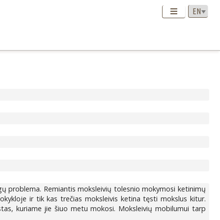
igų problema. Remiantis moksleivių tolesnio mokymosi ketinimų
kykloje ir tik kas trečias moksleivis ketina tęsti mokslus kitur.
stas, kuriame jie šiuo metu mokosi. Moksleivių mobilumui tarp