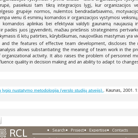
rupė, pasiekusi tam tikrą integracijos lygį, kur organizacijos 
elgesio grupėje normos, nulemtos bendradarbiavimo, motyvacijos
pa vienu iš esminių komandos ir organizacijos vystymosi veiksnių, ka
ti komandos aplinkas bei efektyviai valdyti gaunamą naujausią in
ir padės juos įgyvendinti, mažiau priešinsis strateginėms pertvark
kymasis iš kitų patirties, kūrybiškumas, naujoviškas mastymas yra vi
 and the features of effective team development, discloses the 
 analysis allows substantiating the meaning of team work in the p
of organizational activity. It also raises the problem of personnel 
fluence quality in decision making and an ability to adapt to chang
. Kaunas, 2001. 15
lygio nustatymo metodologija (verslo studijų atvejis).
Search
Project
Expertise
Contacts