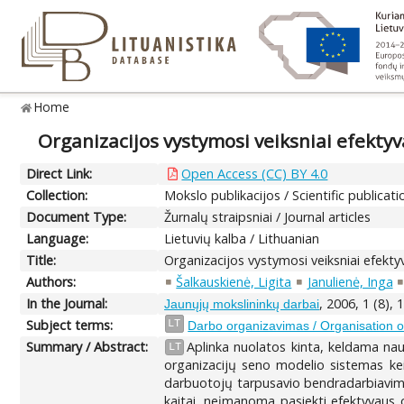
Home
Organizacijos vystymosi veiksniai efekt
Direct Link:
Open Access (CC) BY 4.0
Collection:
Mokslo publikacijos / Scientific publicati
Document Type:
Žurnalų straipsniai / Journal articles
Language:
Lietuvių kalba / Lithuanian
Title:
Organizacijos vystymosi veiksniai efek
Authors:
Šalkauskienė, Ligita
Janulienė, Inga
In the Journal:
, 2006, 1 (8),
Jaunųjų mokslininkų darbai
Subject terms:
LT
Darbo organizavimas / Organisation o
Summary / Abstract:
Aplinka nuolatos kinta, keldama nauj
LT
organizacijų seno modelio sistemas keič
darbuotojų tarpusavio bendradarbiavimo
kaitai, neįmanoma pasiekti efektyvaus 