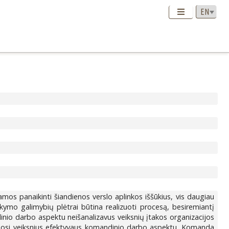
amos panaikinti šiandienos verslo aplinkos iššūkius, vis daugiau
ikymo galimybių plėtrai būtina realizuoti procesą, besiremiantį
io darbo aspektu neišanalizavus veiksnių įtakos organizacijos
stymosi veiksnius efektyvaus komandinio darbo aspektu. Komanda