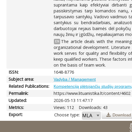
suprantama kaip efektyviai dirbanti g
pasiskirstymas tarp komandos narių, 
tarpusavio santykių. Vadovo vaidmuo tam
santykius su bendradarbiais, analizuo
darbuotojai nejaus baimės dėl pokyčių 
naujų žinių ir įgūdžių, nepaliaujamas mo
The article deals with the meaning
EN
organizational development. Literature
work serves for quality and flexibility 
keep qualified workers. These factors in
on the basis of team work.
ISSN:
1648-8776
Subject area:
Vadyba / Management
Related Publications:
Kompetenciją plėtojančių studijų programų 
Permalink:
https://www.lituanistika.lt/content/4602
Updated:
2026-05-13 11:47:17
Metrics:
Views: 112
Downloads: 43
Export:
Choose type:
Download