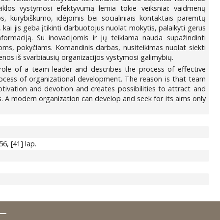
veiklos vystymosi efektyvumą lemia tokie veiksniai: vaidmenų
, kūrybiškumo, idėjomis bei socialiniais kontaktais paremtų
i jis geba įtikinti darbuotojus nuolat mokytis, palaikyti gerus
formaciją. Su inovacijomis ir jų teikiama nauda supažindinti
oms, pokyčiams. Komandinis darbas, nusiteikimas nuolat siekti
enos iš svarbiausių organizacijos vystymosi galimybių.
role of a team leader and describes the process of effective
rocess of organizational development. The reason is that team
motivation and devotion and creates possibilities to attract and
es. A modern organization can develop and seek for its aims only
6, [41] lap.