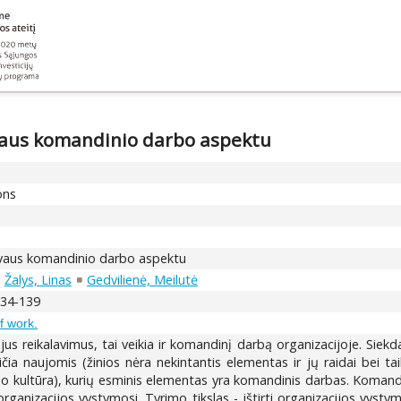
yvaus komandinio darbo aspektu
ons
tyvaus komandinio darbo aspektu
Žalys, Linas
Gedvilienė, Meilutė
 134-139
f work.
us reikalavimus, tai veikia ir komandinį darbą organizacijoje. Siekd
ia naujomis (žinios nėra nekintantis elementas ir jų raidai bei ta
 kultūra), kurių esminis elementas yra komandinis darbas. Komandin
organizacijos vystymosi. Tyrimo tikslas - ištirti organizacijos vy