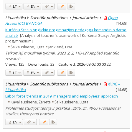
LT
EN
Lituanistika
Scientific publications
Journal articles
Open
Access (CC) BY-NC-SA
[
14.68
]
Kuršėnų Stasio Anglickio progimnazijos pedagogų komandinio darbo
analizė
[Analysis of teacher's teamwork of Kuršėnai Stasys Anglickis
progymnasium]
Šalkauskienė, Ligita
Jankienė, Lina
Taikomieji moksliniai tyrimai , 2023, 2, 2, 118-127 Applied scientific
research
Views:
125
Downloads:
23
Captured:
2026-08-02 00:00:22
LT
EN
Lituanistika
Scientific publications
Journal articles
©InC –
Lituanistika
[
14.68
]
Labor force trends in 2019: managers and employees' approach
Kavaliauskienė, Žaneta
Šalkauskienė, Ligita
Profesinės studijos: teorija ir praktika , 2019, 21, 48-57 Professional
studies: theory and practice
EN