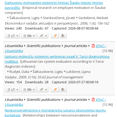
Darbuotojų motyvavimo empirinis tyrimas Šiaulių miesto įmonių
pavyzdžiu
[Empirical research on employee motivation in Šiauliai
companies]
Šalkauskienė, Ligita
Stankevičienė, Jūratė
Gedvilienė, Meilutė
Ekonomika ir vadyba: aktualijos ir perspektyvos , 2006, 1 (6), 156-162
Views:
240
Downloads:
47
Captured:
2026-08-07 00:00:44
LT
EN
Lituanistika
Scientific publications
Journal articles
©InC –
Lituanistika
[
12.96
]
Lietuvos mokesčių sistemos vertinimas pagal V. Tanzi diagnostinius
rodiklius
[Lithuanian tax system evaluation according to V.Tanzi
diagnostic indexes]
Rudytė, Dalia
Šalkauskienė, Ligita
Lukšienė, Lijana
Vadyba , 2009, 3 (16), 55-62 Journal of management
Views:
154
Downloads:
28
Captured:
2026-07-27 00:00:19
LT
EN
Lituanistika
Scientific publications
Journal articles
©InC –
Lituanistika
[
12.96
]
Neokonservetyvizmo ir monetarizmo sąsajos ekonominių teorijų
kontekste
[Relationships between neoconservativism and