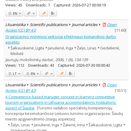
Views:
45
Downloads:
7
Captured:
2026-07-27 00:00:19
EN
Lituanistika
Scientific publications
Journal articles
Open
Access (CC) BY 4.0
[
11.60
]
Organizacijos vystymosi veiksniai efektyvaus komandinio darbo
aspektu
Šalkauskienė, Ligita
Janulienė, Inga
Žalys, Linas
Gedvilienė,
Meilutė
Jaunųjų mokslininkų darbai , 2006, 1 (8), 134-139
Views:
112
Downloads:
43
Captured:
2026-07-30 00:00:43
LT
EN
Lituanistika
Scientific publications
Journal articles
Open
Access (CC) BY 4.0
[
10.51
]
A Competence-based manager concept in learning competitive
tourism organizations in Lithuania accommodations institutions:
aspect of Šiauliai
[Turizmo vadybos specialistų kompetencijų
koncepcija besimokančiose Lietuvos turizmo organizacijose: Šiaulių
miesto apgyvendinimo įstaigų aspektas]
Žalys, Linas
Janulienė, Inga
Žalienė, Irina
Šalkauskienė, Ligita
Stankevičienė, Jūratė