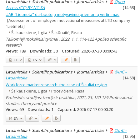
Lituanistika
Scientific publications
Journal articles
Open
Access (CC) BY-NC-SA
[
14.68
]
UAB "Lietmeta" darbuotojų motyvavimo priemonių vertinimas
[Assessment of employee motivational measures at LTD company
"Lietmeta]
Šalkauskienė, Ligita
Šakūnaitė, Beata
Taikomieji moksliniai tyrimai , 2022, 1, 1, 114-122 Applied scientific
research
Views:
189
Downloads:
30
Captured:
2026-07-30 00:00:43
LT
EN
Lituanistika
Scientific publications
Journal articles
©InC –
Lituanistika
[
14.68
]
Workforce market research: the case of Šiauliai region
Šalkauskienė, Ligita
Pocevičienė, Rasa
Profesinės studijos: teorija ir praktika , 2021, 23, 120-129 Professional
studies: theory and practice
Views:
69
Downloads:
1
Captured:
2026-07-17 00:00:20
EN
Lituanistika
Scientific publications
Journal articles
©InC –
Lituanistika
[
12.96
]