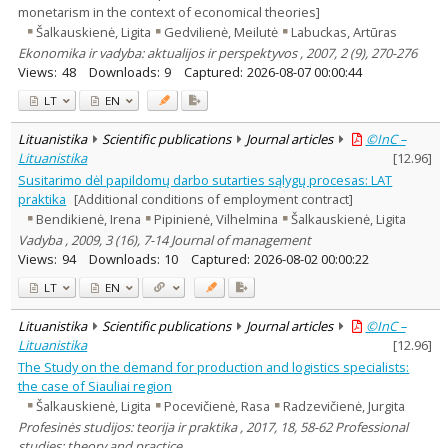
monetarism in the context of economical theories]
Šalkauskienė, Ligita
Gedvilienė, Meilutė
Labuckas, Artūras
Ekonomika ir vadyba: aktualijos ir perspektyvos , 2007, 2 (9), 270-276
Views:
48
Downloads:
9
Captured:
2026-08-07 00:00:44
LT
EN
Lituanistika
Scientific publications
Journal articles
©InC –
Lituanistika
[
12.96
]
Susitarimo dėl papildomų darbo sutarties sąlygų procesas: LAT
praktika
[Additional conditions of employment contract]
Bendikienė, Irena
Pipinienė, Vilhelmina
Šalkauskienė, Ligita
Vadyba , 2009, 3 (16), 7-14 Journal of management
Views:
94
Downloads:
10
Captured:
2026-08-02 00:00:22
LT
EN
Lituanistika
Scientific publications
Journal articles
©InC –
Lituanistika
[
12.96
]
The Study on the demand for production and logistics specialists:
the case of Siauliai region
Šalkauskienė, Ligita
Pocevičienė, Rasa
Radzevičienė, Jurgita
Profesinės studijos: teorija ir praktika , 2017, 18, 58-62 Professional
studies: theory and practice