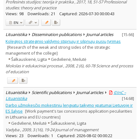
Profesinės studijos: teorija ir praktika , 2017, 18, 51-57 Professional
studies: theory and practice
Views:
98
Downloads:
21
Captured:
2026-07-30 00:00:43
EN
Lituanistika
Dissemination publications
Journal articles
[
15.66
]
Kolegijos strateginio valdymo stipriųjų ir silpnųjų pusių tyrimas
[Research of the weak and strong sides of the strategic
management of the college]
Šalkauskienė, Ligita
Gedvilienė, Meilutė
Mokslas ir edukaciniai procesai , 2008, 2 (6), 60-78 Science and process
of education
Lituanistika
Scientific publications
Journal articles
©InC –
Lituanistika
[
14.68
]
Darbo užmokesčio mokestinių lengvatų taikymo ypatumai Lietuvoje ir
ES šalyse
[Work payment's tax concessions application peculiarities
in Lithuania and EU countries]
Gedvilienė, Meilutė
Šalkauskienė, Ligita
Vadyba , 2009, 3 (16), 19-24 Journal of management
Views:
23
Downloads:
1
Captured:
2026-08-02 00:00:22