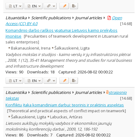
LT
EN
Lituanistika
Scientific publications
Journal articles
Open
Access (CC) BY 4.0
[
14.68
]
Komandinio darbo raiškos ypatumai Lietuvos kaimo prekybos
įmonėse
[Peculiarities of teamwork development in Lituanian rural
sales enterprises]
Bakanauskienė, Irena
Šalkauskienė, Ligita
Vadybos mokslas ir studijos - kaimo verslų ir jų infrastruktūros plėtrai
, 2008, 1 (12), 35-41 Management theory and studies for rural business
and infrastructure development
Views:
90
Downloads:
18
Captured:
2026-08-02 00:00:22
LT
EN
Lituanistika
Scientific publications
Journal articles
straipsnio
tekstas
[
14.68
]
Konfliktų įtaka komandiniam darbui: teorinis ir praktinis aspektas
[Theoretical and practical aspects of conflict impact on teamwork]
Šalkauskienė, Ligita
Labuckas, Artūras
Lietuvos aukštųjų mokyklų vadybos ir ekonomikos jaunųjų
mokslininkų konferencijų darbai , 2009, 12, 186-192
Views:
86
Downloads:
7
Captured:
2026-08-02 00:00:22