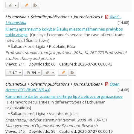
Lituanistika
Scientific publications
Journal articles
©InC –
Lituanistika
[
14.68
]
Klientų aptarnavimo kokybė: Šiaulių miesto mažmeninės prekybos
tinklo atvejis
[Quality of customer‘s service: the case of retail trade
network of Šiauliai town]
Šalkauskienė, Ligita
Poželaitė, Rūta
Profesinės studijos: teorija ir praktika , 2014, 14, 267-273 Professional
studies: theory and practice
Views:
211
Downloads:
66
Captured:
2026-07-30 00:00:43
LT
EN
Lituanistika
Scientific publications
Journal articles
Open
Access (CC) BY-NC-ND 4.0
[
14.68
]
Komandinio darbo ypatumai skirtingo tipo Lietuvos organizacijose
[Teamwork peculiarities in different types of Lithuanian
organizations]
Šalkauskienė, Ligita
Vveinhardt, Jolita
Organizacijų vadyba: sisteminiai tyrimai , 2008, 48, 139-151
Management of Organizations: Systematic Research
Views:
215
Downloads:
59
Captured:
2026-07-27 00:00:19