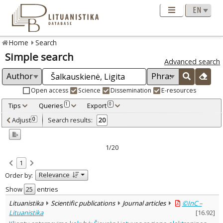
Home
Search
Simple search
Advanced search
Open access
Science
Dissemination
E-resources
Tips
Queries
Export
1
0
Adjusted by criteria
Adjust
Search results:
0
20
0
Year
–
2006
2023
1/20
Refine
:
1
Open access
18
Relevance
Order by:
Scientific publications
19
Dissemination publications
1
Show
entries
Document Type
:
Lituanistika
Scientific publications
Journal articles
©InC –
Journal articles
19
Lituanistika
[
16.92
]
Dissertations
1