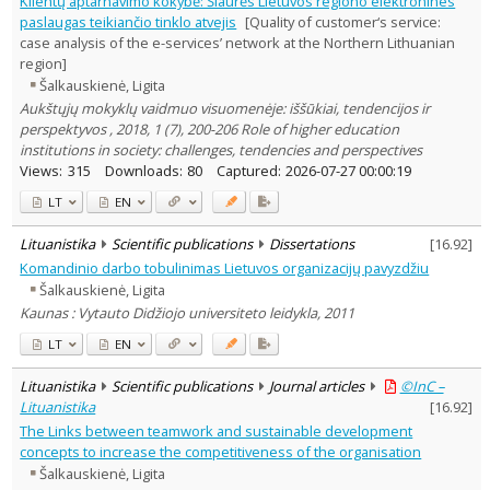
Klientų aptarnavimo kokybė: Šiaurės Lietuvos regiono elektronines
Subject area
:
paslaugas teikiančio tinklo atvejis
[Quality of customer‘s service:
Education
1
case analysis of the e-services’ network at the Northern Lithuanian
Economics
4
region]
Sociology
1
Šalkauskienė, Ligita
Law
2
Aukštųjų mokyklų vaidmuo visuomenėje: iššūkiai, tendencijos ir
Management
19
perspektyvos , 2018, 1 (7), 200-206 Role of higher education
Text language
institutions in society: challenges, tendencies and perspectives
Country of publication
Views:
315
Downloads:
80
Captured:
2026-07-27 00:00:19
Historical periods
LT
EN
Lithuanian place names
Lituanistika
Scientific publications
Dissertations
[
16.92
]
Subject
Komandinio darbo tobulinimas Lietuvos organizacijų pavyzdžiu
Journal
Šalkauskienė, Ligita
Kaunas : Vytauto Didžiojo universiteto leidykla, 2011
LT
EN
Lituanistika
Scientific publications
Journal articles
©InC –
Lituanistika
[
16.92
]
The Links between teamwork and sustainable development
concepts to increase the competitiveness of the organisation
Šalkauskienė, Ligita