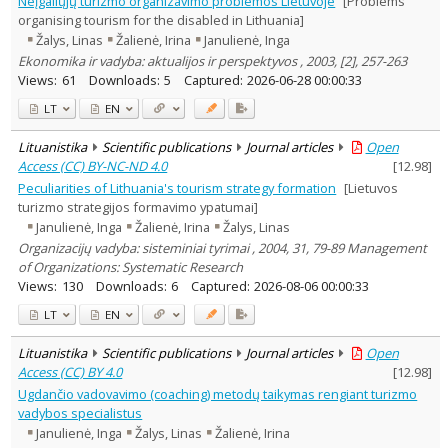
Neįgaliųjų turizmo organizavimo problemos Lietuvoje
[Problems
Management
4
organising tourism for the disabled in Lithuania]
Text language
Žalys, Linas
Žalienė, Irina
Janulienė, Inga
Country of publication
Ekonomika ir vadyba: aktualijos ir perspektyvos , 2003, [2], 257-263
Views:
61
Downloads:
5
Captured:
2026-06-28 00:00:33
Historical periods
LT
EN
Lithuanian place names
Subject
Lituanistika
Scientific publications
Journal articles
Open
Journal
Access (CC) BY-NC-ND 4.0
[
12.98
]
Peculiarities of Lithuania's tourism strategy formation
[Lietuvos
turizmo strategijos formavimo ypatumai]
Janulienė, Inga
Žalienė, Irina
Žalys, Linas
Organizacijų vadyba: sisteminiai tyrimai , 2004, 31, 79-89 Management
of Organizations: Systematic Research
Views:
130
Downloads:
6
Captured:
2026-08-06 00:00:33
LT
EN
Lituanistika
Scientific publications
Journal articles
Open
Access (CC) BY 4.0
[
12.98
]
Ugdančio vadovavimo (coaching) metodų taikymas rengiant turizmo
vadybos specialistus
Janulienė, Inga
Žalys, Linas
Žalienė, Irina