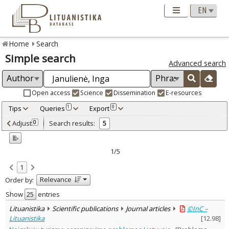
Home
Search
Simple search
Advanced search
Open access
Science
Dissemination
E-resources
Tips
Queries
Export
1
0
Adjusted by criteria
Adjust
Search results:
0
5
0
Year
–
2003
2006
1/5
Refine
:
1
Open access
5
Relevance
Order by:
Scientific publications
5
Document Type
:
Show
entries
Journal articles
5
Lituanistika
Scientific publications
Journal articles
©InC –
Subject area
:
Lituanistika
[
12.98
]
Economics
2