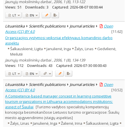
Jaunųjų mokslininkų darbai , 2006, 1 (8), 113-122
Views:
51
Downloads:
3
Captured:
2026-08-07 00:00:44
LT
EN
Lituanistika
Scientific publications
Journal articles
Open
Access (CC) BY 4.0
[
11.62
]
Organizacijos vystymosi veiksniai efektyvaus komandinio darbo
aspektu
Šalkauskienė, Ligita
Janulienė, Inga
Žalys, Linas
Gedvilienė,
Meilutė
Jaunųjų mokslininkų darbai , 2006, 1 (8), 134-139
Views:
112
Downloads:
43
Captured:
2026-07-30 00:00:43
LT
EN
Lituanistika
Scientific publications
Journal articles
Open
Access (CC) BY 4.0
[
10.52
]
A Competence-based manager concept in learning competitive
tourism organizations in Lithuania accommodations institutions:
aspect of Šiauliai
[Turizmo vadybos specialistų kompetencijų
koncepcija besimokančiose Lietuvos turizmo organizacijose: Šiaulių
miesto apgyvendinimo įstaigų aspektas]
Žalys, Linas
Janulienė, Inga
Žalienė, Irina
Šalkauskienė, Ligita