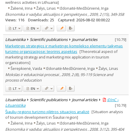
wellness activities in Lithuania]
Žalienė, Irina
Žalys, Linas
Iždonaitė-Medžiūnienė, Inga
Ekonomika ir vadyba: aktualijos ir perspektyvos , 2009, 2 (15), 349-358
Views:
116
Downloads:
25
Captured:
2026-08-02 00:00:22
LT
EN
Lituanistika
Scientific publications
Journal articles
[
10.79
]
Marketingo strategijos ir marketingo komplekso elementų taikymas
turizmo organizacijose: teorinis aspektas
[Theoretical aspect of
marketing strategy and marketing mix application in tourism
organizations]
Šerepkienė, Vaida
Iždonaitė-Medžiūnienė, Inga
Žalys, Linas
Mokslas ir edukaciniai procesai , 2009, 2 (8), 95-119 Science and
process of education
LT
EN
Lituanistika
Scientific publications
Journal articles
©InC –
Lituanistika
[
10.79
]
Šiaulių regiono turizmo plėtros situacijos analizė
[Situation analysis
of tourism development in Šiauliai region]
Žalienė, Irina
Žalys, Linas
Iždonaitė-Medžiūnienė, Inga
Ekonomika ir vadyba: aktualijos ir perspektyvos , 2008, 3 (12), 395-404