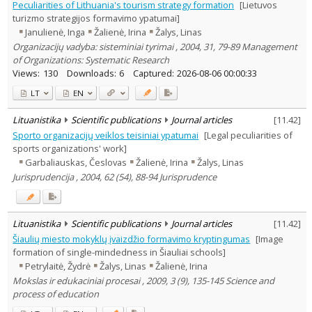
Peculiarities of Lithuania's tourism strategy formation
[Lietuvos
turizmo strategijos formavimo ypatumai]
Janulienė, Inga
Žalienė, Irina
Žalys, Linas
Organizacijų vadyba: sisteminiai tyrimai , 2004, 31, 79-89 Management
of Organizations: Systematic Research
Views:
130
Downloads:
6
Captured:
2026-08-06 00:00:33
LT
EN
Lituanistika
Scientific publications
Journal articles
[
11.42
]
Sporto organizacijų veiklos teisiniai ypatumai
[Legal peculiarities of
sports organizations' work]
Garbaliauskas, Česlovas
Žalienė, Irina
Žalys, Linas
Jurisprudencija , 2004, 62 (54), 88-94 Jurisprudence
Lituanistika
Scientific publications
Journal articles
[
11.42
]
Šiaulių miesto mokyklų įvaizdžio formavimo kryptingumas
[Image
formation of single-mindedness in Šiauliai schools]
Petrylaitė, Žydrė
Žalys, Linas
Žalienė, Irina
Mokslas ir edukaciniai procesai , 2009, 3 (9), 135-145 Science and
process of education