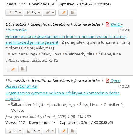
Views:
107
Downloads:
9
Captured:
2026-07-30 00:00:43
LT
EN
Lituanistika
Scientific publications
Journal articles
©InC –
Lituanistika
[
10.23
]
Human resource development in tourism: human resource training
and knowledge management
[Žmonių išteklių plėtra turizme: žmonių
mokymas ir žinių valdymas]
Janutienė, Inga
Žalys, Linas
Weinhardt, Jolita
Žalienė, Irina
Tiltai. priedas , 2005, 30, 75-82
Lituanistika
Scientific publications
Journal articles
Open
Access (CC) BY 4.0
[
10.23
]
Organizacijos vystymosi veiksniai efektyvaus komandinio darbo
aspektu
Šalkauskienė, Ligita
Janulienė, Inga
Žalys, Linas
Gedvilienė,
Meilutė
Jaunųjų mokslininkų darbai , 2006, 1 (8), 134-139
Views:
112
Downloads:
43
Captured:
2026-07-30 00:00:43
LT
EN