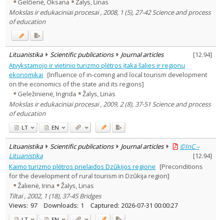
Gelčienė, Oksana
Žalys, Linas
Mokslas ir edukaciniai procesai , 2008, 1 (5), 27-42 Science and process
of education
Lituanistika
Scientific publications
Journal articles
[
12.94
]
Atvykstamojo ir vietinio turizmo plėtros įtaka šalies ir regionų
ekonomikai
[Influence of in-coming and local tourism development
on the economics of the state and its regions]
Geležinienė, Ingrida
Žalys, Linas
Mokslas ir edukaciniai procesai , 2009, 2 (8), 37-51 Science and process
of education
LT
EN
Lituanistika
Scientific publications
Journal articles
©InC –
Lituanistika
[
12.94
]
Kaimo turizmo plėtros prielaidos Dzūkijos regione
[Preconditions
for the development of rural tourism in Dzūkija region]
Žalienė, Irina
Žalys, Linas
Tiltai , 2002, 1 (18), 37-45 Bridges
Views:
97
Downloads:
1
Captured:
2026-07-31 00:00:27
LT
EN