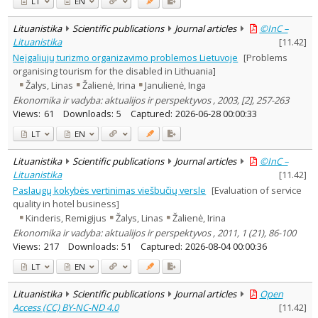
LT
EN
Lituanistika
Scientific publications
Journal articles
©InC –
Lituanistika
[
11.42
]
Neįgaliųjų turizmo organizavimo problemos Lietuvoje
[Problems
organising tourism for the disabled in Lithuania]
Žalys, Linas
Žalienė, Irina
Janulienė, Inga
Ekonomika ir vadyba: aktualijos ir perspektyvos , 2003, [2], 257-263
Views:
61
Downloads:
5
Captured:
2026-06-28 00:00:33
LT
EN
Lituanistika
Scientific publications
Journal articles
©InC –
Lituanistika
[
11.42
]
Paslaugų kokybės vertinimas viešbučių versle
[Evaluation of service
quality in hotel business]
Kinderis, Remigijus
Žalys, Linas
Žalienė, Irina
Ekonomika ir vadyba: aktualijos ir perspektyvos , 2011, 1 (21), 86-100
Views:
217
Downloads:
51
Captured:
2026-08-04 00:00:36
LT
EN
Lituanistika
Scientific publications
Journal articles
Open
Access (CC) BY-NC-ND 4.0
[
11.42
]