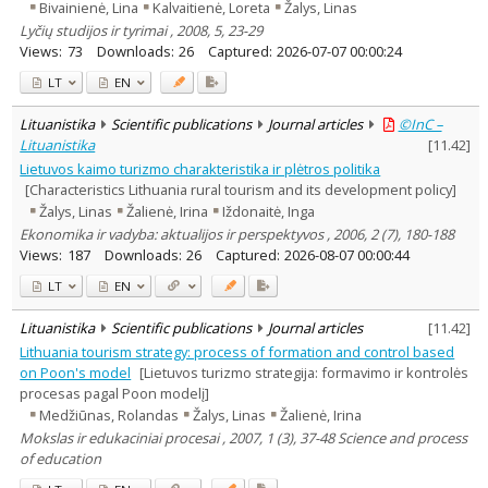
Bivainienė, Lina
Kalvaitienė, Loreta
Žalys, Linas
Lyčių studijos ir tyrimai , 2008, 5, 23-29
Views:
73
Downloads:
26
Captured:
2026-07-07 00:00:24
LT
EN
Lituanistika
Scientific publications
Journal articles
©InC –
Lituanistika
[
11.42
]
Lietuvos kaimo turizmo charakteristika ir plėtros politika
[Characteristics Lithuania rural tourism and its development policy]
Žalys, Linas
Žalienė, Irina
Iždonaitė, Inga
Ekonomika ir vadyba: aktualijos ir perspektyvos , 2006, 2 (7), 180-188
Views:
187
Downloads:
26
Captured:
2026-08-07 00:00:44
LT
EN
Lituanistika
Scientific publications
Journal articles
[
11.42
]
Lithuania tourism strategy: process of formation and control based
on Poon's model
[Lietuvos turizmo strategija: formavimo ir kontrolės
procesas pagal Poon modelį]
Medžiūnas, Rolandas
Žalys, Linas
Žalienė, Irina
Mokslas ir edukaciniai procesai , 2007, 1 (3), 37-48 Science and process
of education