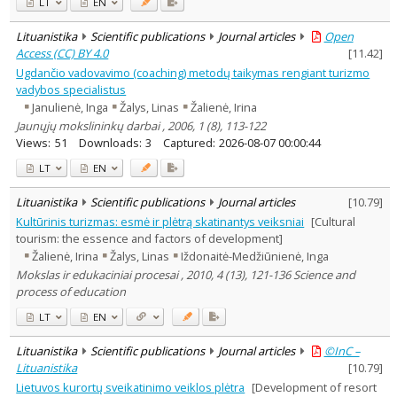
LT
EN
Lituanistika
Scientific publications
Journal articles
Open
Access (CC) BY 4.0
[
11.42
]
Ugdančio vadovavimo (coaching) metodų taikymas rengiant turizmo
vadybos specialistus
Janulienė, Inga
Žalys, Linas
Žalienė, Irina
Jaunųjų mokslininkų darbai , 2006, 1 (8), 113-122
Views:
51
Downloads:
3
Captured:
2026-08-07 00:00:44
LT
EN
Lituanistika
Scientific publications
Journal articles
[
10.79
]
Kultūrinis turizmas: esmė ir plėtrą skatinantys veiksniai
[Cultural
tourism: the essence and factors of development]
Žalienė, Irina
Žalys, Linas
Iždonaitė-Medžiūnienė, Inga
Mokslas ir edukaciniai procesai , 2010, 4 (13), 121-136 Science and
process of education
LT
EN
Lituanistika
Scientific publications
Journal articles
©InC –
Lituanistika
[
10.79
]
Lietuvos kurortų sveikatinimo veiklos plėtra
[Development of resort