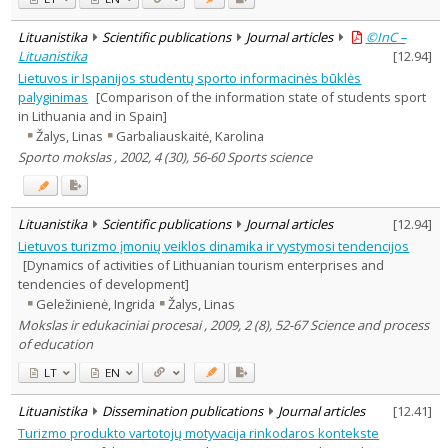
Lituanistika
Scientific publications
Journal articles
©InC –
Lituanistika
[
12.94
]
Lietuvos ir Ispanijos studentų sporto informacinės būklės
palyginimas
[Comparison of the information state of students sport
in Lithuania and in Spain]
Žalys, Linas
Garbaliauskaitė, Karolina
Sporto mokslas , 2002, 4 (30), 56-60 Sports science
Lituanistika
Scientific publications
Journal articles
[
12.94
]
Lietuvos turizmo įmonių veiklos dinamika ir vystymosi tendencijos
[Dynamics of activities of Lithuanian tourism enterprises and
tendencies of development]
Geležinienė, Ingrida
Žalys, Linas
Mokslas ir edukaciniai procesai , 2009, 2 (8), 52-67 Science and process
of education
LT
EN
Lituanistika
Dissemination publications
Journal articles
[
12.41
]
Turizmo produkto vartotojų motyvacija rinkodaros kontekste