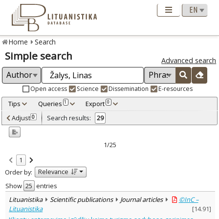
Home
Search
Simple search
Advanced search
Open access
Science
Dissemination
E-resources
Tips
Queries
Export
1
0
Adjusted by criteria
Adjust
Search results:
0
29
0
Year
–
2002
2012
1/25
Refine
:
1
Open access
18
Relevance
Order by:
Scientific publications
25
Dissemination publications
4
Show
entries
Document Type
:
Lituanistika
Scientific publications
Journal articles
©InC –
Journal articles
29
Lituanistika
[
14.91
]
Subject area
: