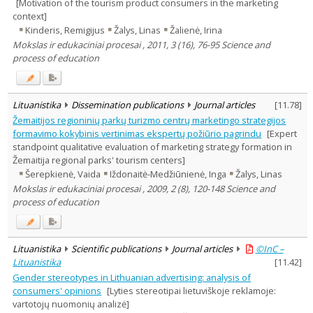
[Motivation of the tourism product consumers in the marketing
context]
Kinderis, Remigijus
Žalys, Linas
Žalienė, Irina
Mokslas ir edukaciniai procesai , 2011, 3 (16), 76-95 Science and
process of education
Lituanistika
Dissemination publications
Journal articles
[
11.78
]
Žemaitijos regioninių parkų turizmo centrų marketingo strategijos
formavimo kokybinis vertinimas ekspertų požiūrio pagrindu
[Expert
standpoint qualitative evaluation of marketing strategy formation in
Žemaitija regional parks' tourism centers]
Šerepkienė, Vaida
Iždonaitė-Medžiūnienė, Inga
Žalys, Linas
Mokslas ir edukaciniai procesai , 2009, 2 (8), 120-148 Science and
process of education
Lituanistika
Scientific publications
Journal articles
©InC –
Lituanistika
[
11.42
]
Gender stereotypes in Lithuanian advertising: analysis of
consumers' opinions
[Lyties stereotipai lietuviškoje reklamoje:
vartotojų nuomonių analizė]