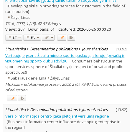
Klientų aptarnavimo įgūdžių kaimo turizmo sodybose gerinimas
Education
5
[Developing skills in providing services for customers in the field of
Economics
8
rural tourism]
Ethnology
1
Žalys, Linas
Sociology
5
Tiltai , 2002, 1 (18), 47-57 Bridges
Law
1
Views:
207
Downloads:
61
Captured:
2026-06-26 00:00:20
Management
22
Text language
LT
EN
Country of publication
Lituanistika
Dissemination publications
Journal articles
[
13.92
]
Historical periods
Vartotojų elgsena Šiaulių miesto sporto paslaugų sferoje (privačių ir
Lithuanian place names
visuomeninių sporto klubų atžvilgiu)
[Consumers behaviour in the
Subject
sport services sphere of Šiauliai city (in respect of privat and public
sport clubs)]
Journal
Sabaliauskienė, Lina
Žalys, Linas
Mokslas ir edukaciniai procesai , 2008, 2 (6), 79-97 Science and process
of education
Lituanistika
Dissemination publications
Journal articles
[
13.92
]
Verslo informacijos centro įtaka plėtojant verslumą regione
[Business information center influence developing enterprise in
the region]