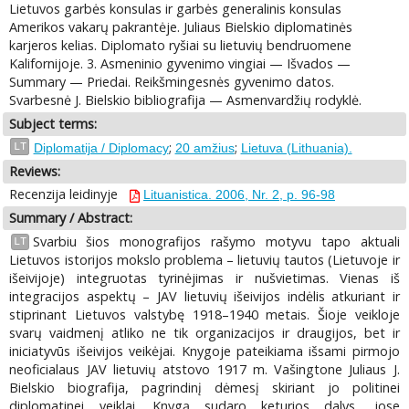
Lietuvos garbės konsulas ir garbės generalinis konsulas
Amerikos vakarų pakrantėje. Juliaus Bielskio diplomatinės
karjeros kelias. Diplomato ryšiai su lietuvių bendruomene
Kalifornijoje. 3. Asmeninio gyvenimo vingiai — Išvados —
Summary — Priedai. Reikšmingesnės gyvenimo datos.
Svarbesnė J. Bielskio bibliografija — Asmenvardžių rodyklė.
Subject terms:
;
;
LT
Diplomatija / Diplomacy
20 amžius
Lietuva (Lithuania).
Reviews:
Recenzija leidinyje
Lituanistica. 2006, Nr. 2, p. 96-98
Summary / Abstract:
Svarbiu šios monografijos rašymo motyvu tapo aktuali
LT
Lietuvos istorijos mokslo problema – lietuvių tautos (Lietuvoje ir
išeivijoje) integruotas tyrinėjimas ir nušvietimas. Vienas iš
integracijos aspektų – JAV lietuvių išeivijos indėlis atkuriant ir
stiprinant Lietuvos valstybę 1918–1940 metais. Šioje veikloje
svarų vaidmenį atliko ne tik organizacijos ir draugijos, bet ir
iniciatyvūs išeivijos veikėjai. Knygoje pateikiama išsami pirmojo
neoficialaus JAV lietuvių atstovo 1917 m. Vašingtone Juliaus J.
Bielskio biografija, pagrindinį dėmesį skiriant jo politinei
diplomatinei veiklai. Knygą sudaro keturios dalys, jose