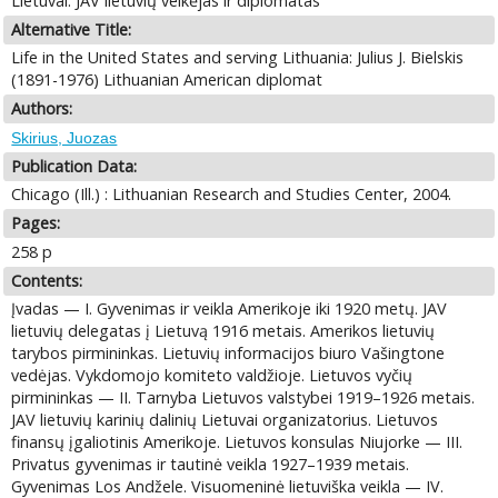
Lietuvai: JAV lietuvių veikėjas ir diplomatas
Alternative Title:
Life in the United States and serving Lithuania: Julius J. Bielskis
(1891-1976) Lithuanian American diplomat
Authors:
Skirius, Juozas
Publication Data:
Chicago (Ill.) : Lithuanian Research and Studies Center, 2004.
Pages:
258 p
Contents:
Įvadas — I. Gyvenimas ir veikla Amerikoje iki 1920 metų. JAV
lietuvių delegatas į Lietuvą 1916 metais. Amerikos lietuvių
tarybos pirmininkas. Lietuvių informacijos biuro Vašingtone
vedėjas. Vykdomojo komiteto valdžioje. Lietuvos vyčių
pirmininkas — II. Tarnyba Lietuvos valstybei 1919–1926 metais.
JAV lietuvių karinių dalinių Lietuvai organizatorius. Lietuvos
finansų įgaliotinis Amerikoje. Lietuvos konsulas Niujorke — III.
Privatus gyvenimas ir tautinė veikla 1927–1939 metais.
Gyvenimas Los Andžele. Visuomeninė lietuviška veikla — IV.