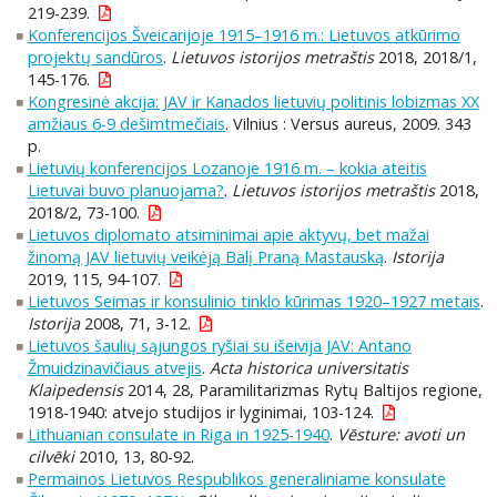
219-239.
Konferencijos Šveicarijoje 1915–1916 m.: Lietuvos atkūrimo
projektų sandūros
.
Lietuvos istorijos metraštis
2018, 2018/1,
145-176.
Kongresinė akcija: JAV ir Kanados lietuvių politinis lobizmas XX
amžiaus 6-9 dešimtmečiais
. Vilnius : Versus aureus, 2009. 343
p.
Lietuvių konferencijos Lozanoje 1916 m. – kokia ateitis
Lietuvai buvo planuojama?
.
Lietuvos istorijos metraštis
2018,
2018/2, 73-100.
Lietuvos diplomato atsiminimai apie aktyvų, bet mažai
žinomą JAV lietuvių veikėją Balį Praną Mastauską
.
Istorija
2019, 115, 94-107.
Lietuvos Seimas ir konsulinio tinklo kūrimas 1920–1927 metais
.
Istorija
2008, 71, 3-12.
Lietuvos šaulių sąjungos ryšiai su išeivija JAV: Antano
Žmuidzinavičiaus atvejis
.
Acta historica universitatis
Klaipedensis
2014, 28, Paramilitarizmas Rytų Baltijos regione,
1918-1940: atvejo studijos ir lyginimai, 103-124.
Lithuanian consulate in Riga in 1925-1940
.
Vēsture: avoti un
cilvēki
2010, 13, 80-92.
Permainos Lietuvos Respublikos generaliniame konsulate