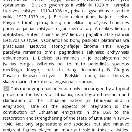
aptariamas J. Bielskio gyvenimas ir veikla iki 1920 m., tarnyba
Lietuvos valstybei 1919–1926 m., privatus gyvenimas ir tautinė
veikla 1927–1939 m., J. Bielskio diplomatinės karjeros kelias.
Knygoje turbūt pirmą kartą nuosekliau aprašytos finansinės
paramos jaunai valstybei organizavimo tarp Amerikos lietuvių
aplinkybės. Būtent finansinė JAV lietuvių pagalba atsikuriančiai
Lietuvos valstybei, vadinamosios bonų paskolos platinimas yra
prasčiausiai Lietuvos istoriografijoje žinoma sritis. Knyga
parašyta remiantis trimis pagrindiniais šaltiniais: archyviniais
dokumentais, J. Bielskio atsiminimais ir jo pasakytomis per
įvairias progas kalbomis bei to meto periodinės spaudos
medžiaga. Knygoje pateikta daug dokumentų iš Čikagos
Pasaulio lietuvių archyvo J. Bielskio fondo, kuris Lietuvos
skaitytojui ir istorikui nėra lengvai pasiekiamas.
This monograph has been primarily encouraged by a topical
EN
problem in the history of Lithuania, i.e. integrated research and
clarification of the Lithuanian nation (in Lithuania and in
emigration). One of the aspects of integration is the
contribution of Lithuanian emigrants in the USA to the
restoration and strengthening of the state of Lithuania in 1918–
1940. Not only organisations and societies, but also initiative
emigrant figures played an important role in these activities.