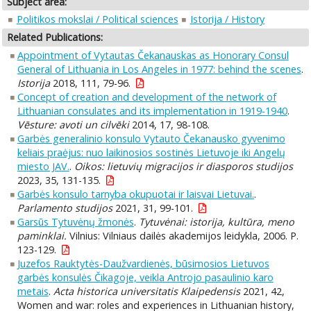
Subject area:
Politikos mokslai / Political sciences
Istorija / History
Related Publications:
Appointment of Vytautas Čekanauskas as Honorary Consul
General of Lithuania in Los Angeles in 1977: behind the scenes
.
Istorija
2018, 111, 79-96.
Concept of creation and development of the network of
Lithuanian consulates and its implementation in 1919-1940
.
Vēsture: avoti un cilvēki
2014, 17, 98-108.
Garbės generalinio konsulo Vytauto Čekanausko gyvenimo
keliais praėjus: nuo laikinosios sostinės Lietuvoje iki Angelų
miesto JAV.
.
Oikos: lietuvių migracijos ir diasporos studijos
2023, 35, 131-135.
Garbės konsulo tarnyba okupuotai ir laisvai Lietuvai.
.
Parlamento studijos
2021, 31, 99-101.
Garsūs Tytuvėnų žmonės
.
Tytuvėnai: istorija, kultūra, meno
paminklai.
Vilnius: Vilniaus dailės akademijos leidykla, 2006. P.
123-129.
Juzefos Rauktytės-Daužvardienės, būsimosios Lietuvos
garbės konsulės Čikagoje, veikla Antrojo pasaulinio karo
metais
.
Acta historica universitatis Klaipedensis
2021, 42,
Women and war: roles and experiences in Lithuanian history,