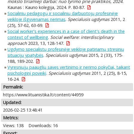
mokslo tiriamieji darbai: nuo tyrimo prie praktikos, 2024.
Kaunas : Kauno kolegija, 2024. P. 80-87.
Socialinių pedagogų ir socialinių darbuotojų profesinėje
veikloje išgyvenamas nerimas
.
Specialusis ugdymas
2011, 2
(25), 57-62, 63-69.
Social worker's experiences in a case of client's death in the
context of wellbeing
.
Social welfare: interdisciplinary
approach
2023, 13, 128-147.
Ugdymo specialistų profesinėje veikloje patiriamų stresinių
situacijų ypatybės
.
Specialusis ugdymas
2015, 2 (33), 175-
188, 189-202.
Vyresniųjų paauglių savęs vertinimo ir nerimo pokyčiai, taikant
psichologinį poveikį
.
Specialusis ugdymas
2011, 2 (25), 8-15,
16-24.
Permalink:
https://www.lituanistika.lt/content/44959
Updated:
2026-02-25 13:48:41
Metrics:
Views: 138
Downloads: 16
Export: