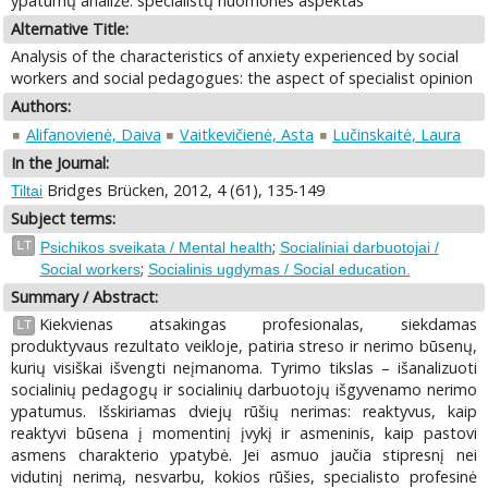
ypatumų analizė: specialistų nuomonės aspektas
Alternative Title:
Analysis of the characteristics of anxiety experienced by social
workers and social pedagogues: the aspect of specialist opinion
Authors:
Alifanovienė, Daiva
Vaitkevičienė, Asta
Lučinskaitė, Laura
In the Journal:
Bridges Brücken, 2012, 4 (61), 135-149
Tiltai
Subject terms:
;
LT
Psichikos sveikata / Mental health
Socialiniai darbuotojai /
;
Social workers
Socialinis ugdymas / Social education.
Summary / Abstract:
Kiekvienas atsakingas profesionalas, siekdamas
LT
produktyvaus rezultato veikloje, patiria streso ir nerimo būsenų,
kurių visiškai išvengti neįmanoma. Tyrimo tikslas – išanalizuoti
socialinių pedagogų ir socialinių darbuotojų išgyvenamo nerimo
ypatumus. Išskiriamas dviejų rūšių nerimas: reaktyvus, kaip
reaktyvi būsena į momentinį įvykį ir asmeninis, kaip pastovi
asmens charakterio ypatybė. Jei asmuo jaučia stipresnį nei
vidutinį nerimą, nesvarbu, kokios rūšies, specialisto profesinė