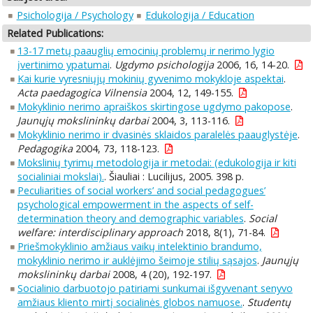
Psichologija / Psychology
Edukologija / Education
Related Publications:
13-17 metų paauglių emocinių problemų ir nerimo lygio
įvertinimo ypatumai
.
Ugdymo psichologija
2006, 16, 14-20.
Kai kurie vyresniųjų mokinių gyvenimo mokykloje aspektai
.
Acta paedagogica Vilnensia
2004, 12, 149-155.
Mokyklinio nerimo apraiškos skirtingose ugdymo pakopose
.
Jaunųjų mokslininkų darbai
2004, 3, 113-116.
Mokyklinio nerimo ir dvasinės sklaidos paralelės paauglystėje
.
Pedagogika
2004, 73, 118-123.
Mokslinių tyrimų metodologija ir metodai: (edukologija ir kiti
socialiniai mokslai).
. Šiauliai : Lucilijus, 2005. 398 p.
Peculiarities of social workers’ and social pedagogues’
psychological empowerment in the aspects of self-
determination theory and demographic variables
.
Social
welfare: interdisciplinary approach
2018, 8(1), 71-84.
Priešmokyklinio amžiaus vaikų intelektinio brandumo,
mokyklinio nerimo ir auklėjimo šeimoje stilių sąsajos
.
Jaunųjų
mokslininkų darbai
2008, 4 (20), 192-197.
Socialinio darbuotojo patiriami sunkumai išgyvenant senyvo
amžiaus kliento mirtį socialinės globos namuose.
.
Studentų