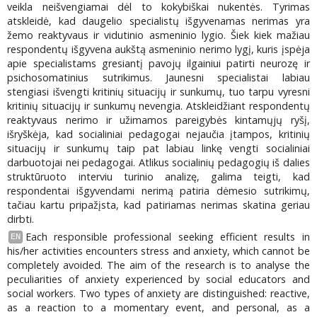
veikla neišvengiamai dėl to kokybiškai nukentės. Tyrimas
atskleidė, kad daugelio specialistų išgyvenamas nerimas yra
žemo reaktyvaus ir vidutinio asmeninio lygio. Šiek kiek mažiau
respondentų išgyvena aukštą asmeninio nerimo lygį, kuris įspėja
apie specialistams gresiantį pavojų ilgainiui patirti neurozę ir
psichosomatinius sutrikimus. Jaunesni specialistai labiau
stengiasi išvengti kritinių situacijų ir sunkumų, tuo tarpu vyresni
kritinių situacijų ir sunkumų nevengia. Atskleidžiant respondentų
reaktyvaus nerimo ir užimamos pareigybės kintamųjų ryšį,
išryškėja, kad socialiniai pedagogai nejaučia įtampos, kritinių
situacijų ir sunkumų taip pat labiau linkę vengti socialiniai
darbuotojai nei pedagogai. Atlikus socialinių pedagogių iš dalies
struktūruoto interviu turinio analizę, galima teigti, kad
respondentai išgyvendami nerimą patiria dėmesio sutrikimų,
tačiau kartu pripažįsta, kad patiriamas nerimas skatina geriau
dirbti.
Each responsible professional seeking efficient results in
EN
his/her activities encounters stress and anxiety, which cannot be
completely avoided. The aim of the research is to analyse the
peculiarities of anxiety experienced by social educators and
social workers. Two types of anxiety are distinguished: reactive,
as a reaction to a momentary event, and personal, as a