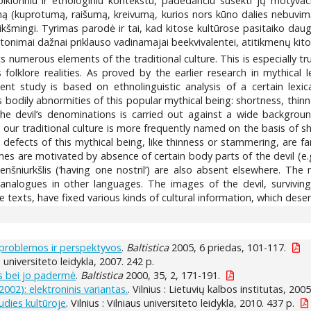
 folkloriniu ir etnologiniu kontekstu, padedančiu susekti jų motyva
(kuprotumą, raišumą, kreivumą, kurios nors kūno dalies nebuvimą). 
eikšmingi. Tyrimas parodė ir tai, kad kitose kultūrose pasitaiko da
onimai dažnai priklauso vadinamajai beekvivalentei, atitikmenų kitose
s numerous elements of the traditional culture. This is especially t
 folklore realities. As proved by the earlier research in mythical 
ent study is based on ethnolinguistic analysis of a certain lexi
bodily abnormities of this popular mythical being: shortness, thinn
e devil’s denominations is carried out against a wide background
 in our traditional culture is more frequently named on the basis of 
l defects of this mythical being, like thinness or stammering, are 
es are motivated by absence of certain body parts of the devil (e.g. 
 vienšniurkšlis (‘having one nostril’) are also absent elsewhere. 
 analogues in other languages. The images of the devil, survivin
e texts, have fixed various kinds of cultural information, which dese
 problemos ir perspektyvos
.
Baltistica
2005, 6 priedas, 101-117.
lių universiteto leidykla, 2007. 242 p.
as bei jo padermė
.
Baltistica
2000, 35, 2, 171-191.
2002): elektroninis variantas.
. Vilnius : Lietuvių kalbos institutas, 2005
iaudies kultūroje
. Vilnius : Vilniaus universiteto leidykla, 2010. 437 p.