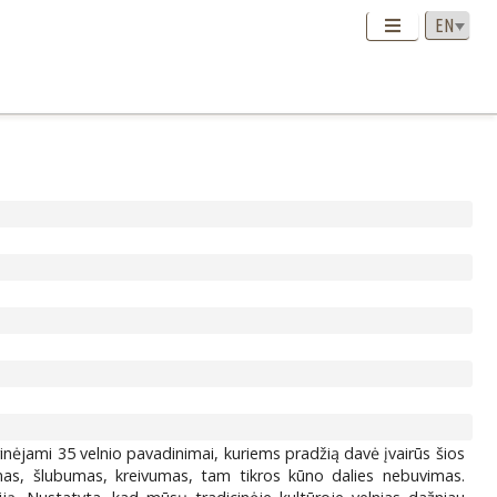
rinėjami 35 velnio pavadinimai, kuriems pradžią davė įvairūs šios
mas, šlubumas, kreivumas, tam tikros kūno dalies nebuvimas.