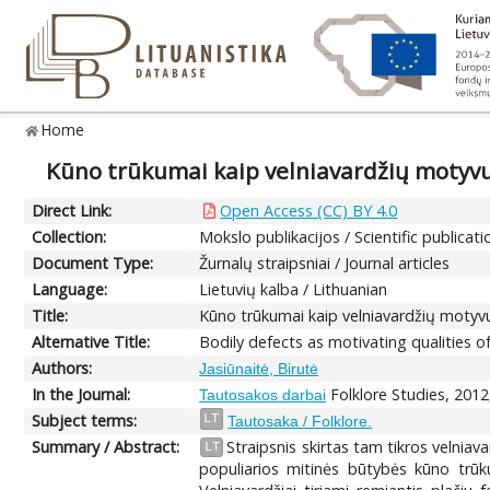
Home
Kūno trūkumai kaip velniavardžių motyv
Direct Link:
Open Access (CC) BY 4.0
Collection:
Mokslo publikacijos / Scientific publicati
Document Type:
Žurnalų straipsniai / Journal articles
Language:
Lietuvių kalba / Lithuanian
Title:
Kūno trūkumai kaip velniavardžių moty
Alternative Title:
Bodily defects as motivating qualities o
Authors:
Jasiūnaitė, Birutė
In the Journal:
Folklore Studies, 2012
Tautosakos darbai
Subject terms:
LT
Tautosaka / Folklore.
Summary / Abstract:
Straipsnis skirtas tam tikros velniav
LT
populiarios mitinės būtybės kūno trūk