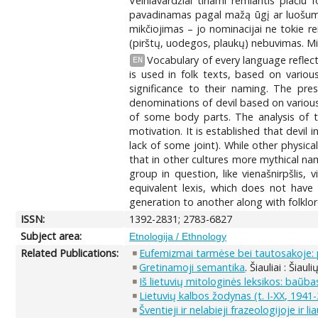
Velniavardžiai tiriami remiantis plačiu
pavadinamas pagal mažą ūgį ar luošumą 
mikčiojimas – jo nominacijai ne tokie r
(pirštų, uodegos, plaukų) nebuvimas. Mit
Vocabulary of every language reflect
EN
is used in folk texts, based on various
significance to their naming. The pres
denominations of devil based on various 
of some body parts. The analysis of th
motivation. It is established that devil
lack of some joint). While other physica
that in other cultures more mythical nam
group in question, like vienašnirpšlis,
equivalent lexis, which does not have
generation to another along with folklor
ISSN:
1392-2831; 2783-6827
Subject area:
Etnologija / Ethnology
Related Publications:
Eufemizmai tarmėse bei tautosakoje:
Gretinamoji semantika
. Šiauliai : Šiau
Iš lietuvių mitologinės leksikos: baũb
Lietuvių kalbos žodynas (t. I-XX, 1941-
Šventieji ir nelabieji frazeologijoje ir l