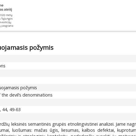
uojamasis požymis
ons
vuojamasis požymis
f the devil’s denominations
, 44, 49-63
ardžių leksinės semantinės grupės etnolingvistinei analizei. Jame nag
umai, luošumas: mažas ūgis, liesumas, kalbos defektai, kuprotu