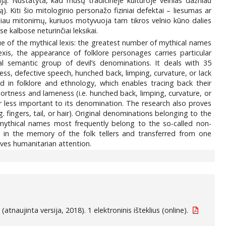
ciją. Nustatyta, kad mūsų tradicinėje kultūroje velnias dažniau
Kiti šio mitologinio personažo fiziniai defektai – liesumas ar
ugiau mitonimų, kuriuos motyvuoja tam tikros velnio kūno dalies
 kalbose neturinčiai leksikai.
rue of the mythical lexis: the greatest number of mythical names
lexis, the appearance of folklore personages carries particular
cal semantic group of devil’s denominations. It deals with 35
ess, defective speech, hunched back, limping, curvature, or lack
 in folklore and ethnology, which enables tracing back their
shortness and lameness (i.e. hunched back, limping, curvature, or
far less important to its denomination. The research also proves
fingers, tail, or hair). Original denominations belonging to the
The mythical names most frequently belong to the so-called non-
g in the memory of the folk tellers and transferred from one
rves humanitarian attention.
 (atnaujinta versija, 2018). 1 elektroninis išteklius (online).