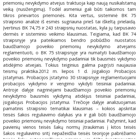
priemonių nevykdymo atvejus traktuoja kaip naują nusikalstamą
veiką (nusižengimą). Todėl asmeniui gali būti taikomos tam
tikros prievartos priemonės. Kita vertus, sisteminė BK 75
straipsnio analizė iš esmės sugriauna prieš tai iškeltą prielaidą.
Įvertinus BK 74,75 ir 243 straipsnių nuostatas, kyla jų tarpusavio
dermės ir sisteminio veikimo klausimas. Teigiama, kad BK 74
straipsnyje yra pateikiamos bendro pobūdžio nuostatos
baudžiamojo poveikio priemonių nevykdymo atvejams
reglamentuoti, o BK 75 straipsnyje yra numatyti baudžiamojo
poveikio priemonių nevykdymo padariniai tik bausmės vykdymo
atidėjimo atvejais. Tokius teiginius galima pagrįsti naujausia
teismų praktika.2012 m. liepos 1 d. įsigaliojo Probacijos
įstatymas. Probacijos įstatymo 30 straipsnyje reglamentuojami
probacijos vykdymo ir vengimo vykdyti teisiniai padariniai.
Antroje dalyje nagrinėjami baudžiamojo poveikio priemonių
nevykdymo bausmės vykdymą atidėjus teisiniai padariniai,
įsigaliojus Probacijos įstatymui. Trečioje dalyje analizuojamas
pamatinis straipsnio tematikai klausimas – kokios apskritai
teisės šakos reguliavimo dalykas yra ir gali būti baudžiamojo
poveikio priemonių nevykdymo teisiniai padariniai. Pažymint, kad
pavienių vienos teisės šakų normų įtraukimas į kitos teisės
šakos reguliavimo sritį nepažeidžia teisės teorijoje pabrėžiamo