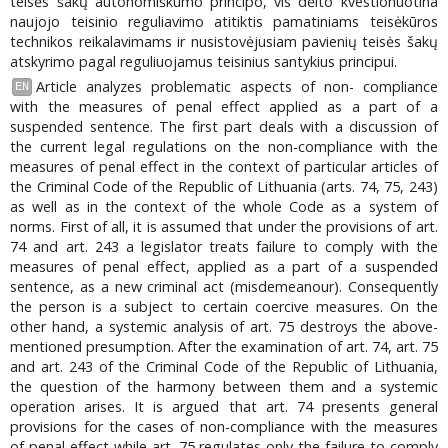
teisės šakų autonomiškumo principo, vis dėlto kvestionuotina
naujojo teisinio reguliavimo atitiktis pamatiniams teisėkūros
technikos reikalavimams ir nusistovėjusiam pavienių teisės šakų
atskyrimo pagal reguliuojamus teisinius santykius principui.
Article analyzes problematic aspects of non- compliance
EN
with the measures of penal effect applied as a part of a
suspended sentence. The first part deals with a discussion of
the current legal regulations on the non-compliance with the
measures of penal effect in the context of particular articles of
the Criminal Code of the Republic of Lithuania (arts. 74, 75, 243)
as well as in the context of the whole Code as a system of
norms. First of all, it is assumed that under the provisions of art.
74 and art. 243 a legislator treats failure to comply with the
measures of penal effect, applied as a part of a suspended
sentence, as a new criminal act (misdemeanour). Consequently
the person is a subject to certain coercive measures. On the
other hand, a systemic analysis of art. 75 destroys the above-
mentioned presumption. After the examination of art. 74, art. 75
and art. 243 of the Criminal Code of the Republic of Lithuania,
the question of the harmony between them and a systemic
operation arises. It is argued that art. 74 presents general
provisions for the cases of non-compliance with the measures
of penal effect while art. 75 regulates only the failure to comply