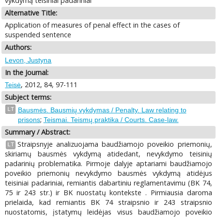
vykdymą teisiniai padariniai
Alternative Title:
Application of measures of penal effect in the cases of
suspended sentence
Authors:
Levon, Justyna
In the Journal:
, 2012, 84, 97-111
Teisė
Subject terms:
LT
Bausmės. Bausmių vykdymas / Penalty. Law relating to
;
prisons
Teismai. Teismų praktika / Courts. Case-law.
Summary / Abstract:
Straipsnyje analizuojama baudžiamojo poveikio priemonių,
LT
skiriamų bausmės vykdymą atidedant, nevykdymo teisinių
padarinių problematika. Pirmoje dalyje aptariami baudžiamojo
poveikio priemonių nevykdymo bausmės vykdymą atidėjus
teisiniai padariniai, remiantis dabartiniu reglamentavimu (BK 74,
75 ir 243 str.) ir BK nuostatų kontekste . Pirmiausia daroma
prielaida, kad remiantis BK 74 straipsnio ir 243 straipsnio
nuostatomis, įstatymų leidėjas visus baudžiamojo poveikio