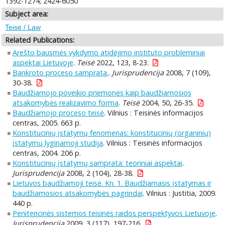
1392-1274; 2424-6050
Subject area:
Teisė / Law
Related Publications:
Arešto bausmės vykdymo atidėjimo instituto probleminiai
aspektai Lietuvoje
.
Teisė
2022, 123, 8-23.
Bankroto proceso samprata.
.
Jurisprudencija
2008, 7 (109),
30-38.
Baudžiamojo poveikio priemonės kaip baudžiamosios
atsakomybės realizavimo forma
.
Teisė
2004, 50, 26-35.
Baudžiamojo proceso teisė
. Vilnius : Teisinės informacijos
centras, 2005. 663 p.
Konstitucinių įstatymų fenomenas: konstitucinių (organinių)
įstatymų lyginamoji studija
. Vilnius : Teisinės informacijos
centras, 2004. 206 p.
Konstitucinių įstatymų samprata: teoriniai aspektai
.
Jurisprudencija
2008, 2 (104), 28-38.
Lietuvos baudžiamoji teisė. Kn. 1. Baudžiamasis įstatymas ir
baudžiamosios atsakomybės pagrindai
. Vilnius : Justitia, 2009.
440 p.
Penitencinės sistemos teisinės raidos perspektyvos Lietuvoje
.
Jurisprudencija
2009, 3 (117), 197-216.