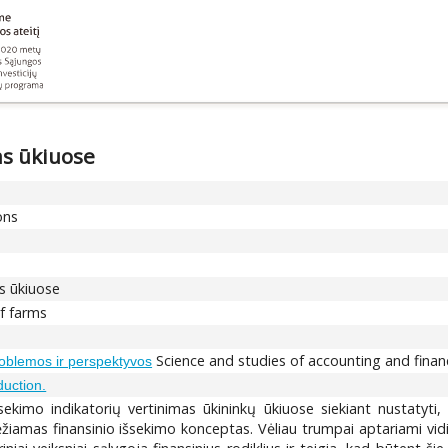
as ūkiuose
ons
as ūkiuose
of farms
Science and studies of accounting and finan
problemos ir perspektyvos
duction.
sekimo indikatorių vertinimas ūkininkų ūkiuose siekiant nustatyti, k
iamas finansinio išsekimo konceptas. Vėliau trumpai aptariami vidiniai 