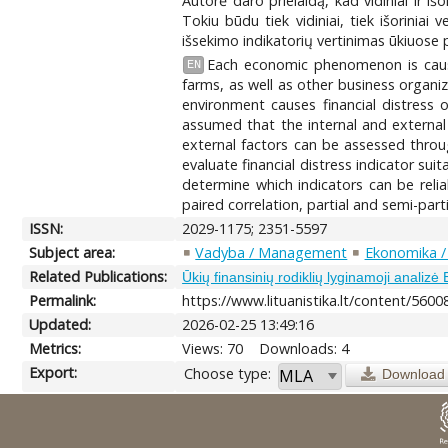
Autorė daro prielaidą, kad vidiniai ir išo
Tokiu būdu tiek vidiniai, tiek išoriniai 
išsekimo indikatorių vertinimas ūkiuose pa
Each economic phenomenon is cause
EN
farms, as well as other business organi
environment causes financial distress 
assumed that the internal and external fa
external factors can be assessed through
evaluate financial distress indicator suit
determine which indicators can be reliab
paired correlation, partial and semi-parti
ISSN:
2029-1175; 2351-5597
Subject area:
Vadyba / Management
Ekonomika /
Related Publications:
Ūkių finansinių rodiklių lyginamoji analiz
Permalink:
https://www.lituanistika.lt/content/5600
Updated:
2026-02-25 13:49:16
Metrics:
Views: 70
Downloads: 4
Export:
Choose type:
Download