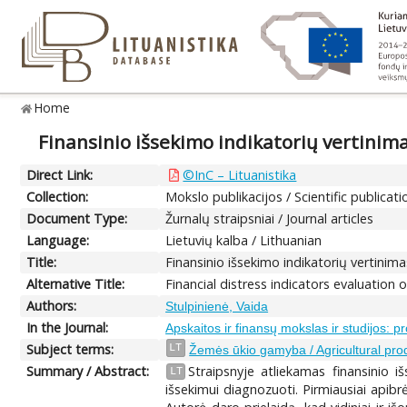
Home
Finansinio išsekimo indikatorių vertinim
Direct Link:
©InC – Lituanistika
Collection:
Mokslo publikacijos / Scientific publicati
Document Type:
Žurnalų straipsniai / Journal articles
Language:
Lietuvių kalba / Lithuanian
Title:
Finansinio išsekimo indikatorių vertinim
Alternative Title:
Financial distress indicators evaluation 
Authors:
Stulpinienė, Vaida
In the Journal:
Apskaitos ir finansų mokslas ir studijos: 
Subject terms:
LT
Žemės ūkio gamyba / Agricultural pro
Summary / Abstract:
Straipsnyje atliekamas finansinio iš
LT
išsekimui diagnozuoti. Pirmiausiai apibrėž