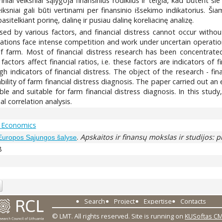
riniai veiksniai sąlygoja finansinius rodiklius ir teigia, kad būtent ši
veiksniai gali būti vertinami per finansinio išsekimo indikatorius. Š
sitelkiant porinę, dalinę ir pusiau dalinę koreliacinę analizę.
d by various factors, and financial distress cannot occur with
zations face intense competition and work under uncertain operation
of farm. Most of financial distress research has been concentrated
ctors affect financial ratios, i.e. these factors are indicators of f
 indicators of financial distress. The object of the research - fin
ability of farm financial distress diagnosis. The paper carried out an 
le and suitable for farm financial distress diagnosis. In this study
al correlation analysis.
 Economics
.
Apskaitos ir finansų mokslas ir studijos: 
ė Europos Sąjungos šalyse
8
Search
Project
Expertise
Contacts
© LMT. All rights reserved.
Site is running on
KUSoftas C