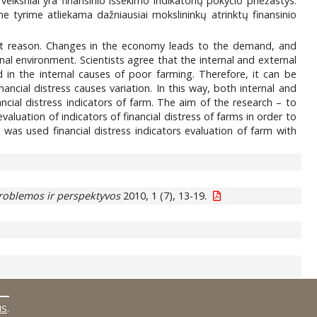
e veiksniai yra finansinio išsekimo indikatorių pokyčio priežastys.
iame tyrime atliekama dažniausiai mokslininkų atrinktų finansinio
out reason. Changes in the economy leads to the demand, and
al environment. Scientists agree that the internal and external
 in the internal causes of poor farming. Therefore, it can be
inancial distress causes variation. In this way, both internal and
ancial distress indicators of farm. The aim of the research – to
evaluation of indicators of financial distress of farms in order to
, was used financial distress indicators evaluation of farm with
problemos ir perspektyvos
2010, 1 (7), 13-19.
MS
.