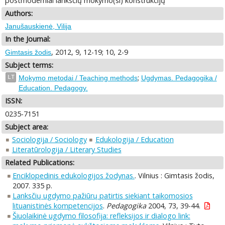
postmoderniai lanksčių mokymo(si) konstrukcijų
Authors:
Janušauskienė, Vilija
In the Journal:
, 2012, 9, 12-19; 10, 2-9
Gimtasis žodis
Subject terms:
;
LT
Mokymo metodai / Teaching methods
Ugdymas. Pedagogika /
Education. Pedagogy.
ISSN:
0235-7151
Subject area:
Sociologija / Sociology
Edukologija / Education
Literatūrologija / Literary Studies
Related Publications:
Enciklopedinis edukologijos žodynas.
. Vilnius : Gimtasis žodis,
2007. 335 p.
Lanksčių ugdymo pažiūrų patirtis siekiant taikomosios
lituanistinės kompetencijos
.
Pedagogika
2004, 73, 39-44.
Šiuolaikinė ugdymo filosofija: refleksijos ir dialogo link: