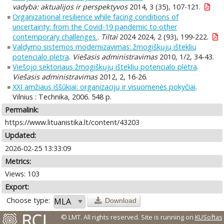
vadyba: aktualijos ir perspektyvos
2014, 3 (35), 107-121.
Organizational resilience while facing conditions of
uncertainty: from the Covid-19 pandemic to other
contemporary challenges.
.
Tiltai
2024 2024, 2 (93), 199-222.
Valdymo sistemos modernizavimas: žmogiškųjų išteklių
potencialo plėtra
.
Viešasis administravimas
2010, 1/2, 34-43.
Viešojo sektoriaus žmogiškųjų išteklių potencialo plėtra
.
Viešasis administravimas
2012, 2, 16-26.
XXI amžiaus iššūkiai: organizacijų ir visuomenės pokyčiai
.
Vilnius : Technika, 2006. 548 p.
Permalink:
https://www.lituanistika.lt/content/43203
Updated:
2026-02-25 13:33:09
Metrics:
Views: 103
Export:
Choose type:
Download
© LMT. All rights reserved.
Site is running on
KUSoftas