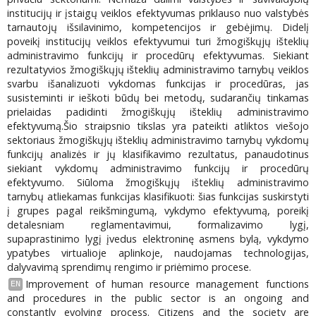
institucijų ir įstaigų veiklos efektyvumas priklauso nuo valstybės
tarnautojų išsilavinimo, kompetencijos ir gebėjimų. Didelį
poveikį institucijų veiklos efektyvumui turi žmogiškųjų išteklių
administravimo funkcijų ir procedūrų efektyvumas. Siekiant
rezultatyvios žmogiškųjų išteklių administravimo tarnybų veiklos
svarbu išanalizuoti vykdomas funkcijas ir procedūras, jas
susisteminti ir ieškoti būdų bei metodų, sudarančių tinkamas
prielaidas padidinti žmogiškųjų išteklių administravimo
efektyvumą.Šio straipsnio tikslas yra pateikti atliktos viešojo
sektoriaus žmogiškųjų išteklių administravimo tarnybų vykdomų
funkcijų analizės ir jų klasifikavimo rezultatus, panaudotinus
siekiant vykdomų administravimo funkcijų ir procedūrų
efektyvumo. Siūloma žmogiškųjų išteklių administravimo
tarnybų atliekamas funkcijas klasifikuoti: šias funkcijas suskirstyti
į grupes pagal reikšmingumą, vykdymo efektyvumą, poreikį
detalesniam reglamentavimui, formalizavimo lygį,
supaprastinimo lygį įvedus elektroninę asmens bylą, vykdymo
ypatybes virtualioje aplinkoje, naudojamas technologijas,
dalyvavimą sprendimų rengimo ir priėmimo procese.
Improvement of human resource management functions
EN
and procedures in the public sector is an ongoing and
constantly evolving process. Citizens and the society are