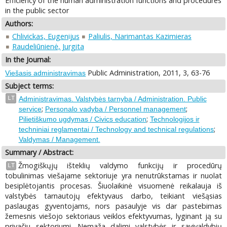
Efficiency of the human administration functions and procedures
in the public sector
Authors:
Chlivickas, Eugenijus
Paliulis, Narimantas Kazimieras
Raudeliūnienė, Jurgita
In the Journal:
Public Administration, 2011, 3, 63-76
Viešasis administravimas
Subject terms:
LT
Administravimas. Valstybės tarnyba / Administration. Public
;
;
service
Personalo vadyba / Personnel management
;
Pilietiškumo ugdymas / Civics education
Technologijos ir
;
techniniai reglamentai / Technology and technical regulations
Valdymas / Management.
Summary / Abstract:
Žmogiškųjų išteklių valdymo funkcijų ir procedūrų
LT
tobulinimas viešajame sektoriuje yra nenutrūkstamas ir nuolat
besiplėtojantis procesas. Šiuolaikinė visuomenė reikalauja iš
valstybės tarnautojų efektyvaus darbo, teikiant viešąsias
paslaugas gyventojams, nors pasaulyje vis dar pastebimas
žemesnis viešojo sektoriaus veiklos efektyvumas, lyginant ją su
privačiu sektoriumi. Nemaža dalimi valstybės ir savivaldybių