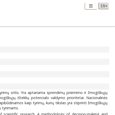
 tyrimų sritis. Yra aptariama sprendimų priėmimo ir žmogiškųjų
giškųjų išteklių potencialo valdymo prioritetai. Nacionalinės
apibūdinamos kaip tyrimų, kurių tikslas yra stiprinti žmogiškųjų
ms tyrimams.
f scientific research. A methodology of decision-making and