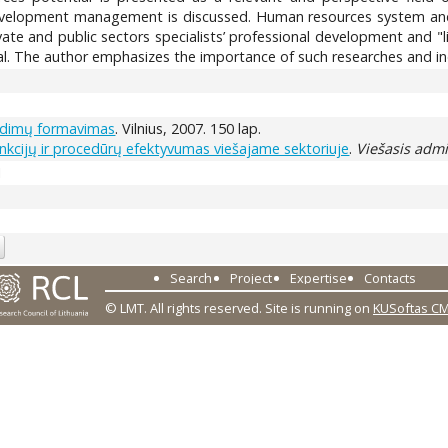
velopment management is discussed. Human resources system and 
vate and public sectors specialists’ professional development and "l
. The author emphasizes the importance of such researches and indi
endimų formavimas
. Vilnius, 2007. 150 lap.
nkcijų ir procedūrų efektyvumas viešajame sektoriuje
.
Viešasis adm
1
Search
Project
Expertise
Contacts
© LMT. All rights reserved.
Site is running on
KUSoftas C