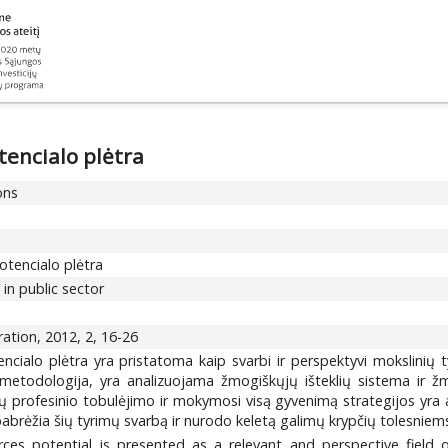
tencialo plėtra
ons
otencialo plėtra
n public sector
ation, 2012, 2, 16-26
encialo plėtra yra pristatoma kaip svarbi ir perspektyvi mokslinių
metodologija, yra analizuojama žmogiškųjų išteklių sistema ir žmo
stų profesinio tobulėjimo ir mokymosi visą gyvenimą strategijos yra 
s pabrėžia šių tyrimų svarbą ir nurodo keletą galimų krypčių tolesnie
s potential is presented as a relevant and perspective field o