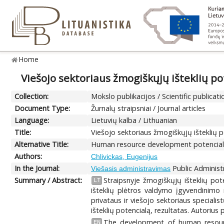
Home
Viešojo sektoriaus žmogiškųjų išteklių po
Collection:
Mokslo publikacijos / Scientific publicati
Document Type:
Žurnalų straipsniai / Journal articles
Language:
Lietuvių kalba / Lithuanian
Title:
Viešojo sektoriaus žmogiškųjų išteklių p
Alternative Title:
Human resource development potencial i
Authors:
Chlivickas, Eugenijus
In the Journal:
Public Administr
Viešasis administravimas
Summary / Abstract:
Straipsnyje žmogiškųjų išteklių pot
LT
išteklių plėtros valdymo įgyvendinimo 
privataus ir viešojo sektoriaus speciali
išteklių potencialą, rezultatas. Autoriu
The development of human resource
EN