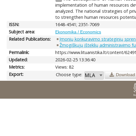
implementation of human resources de
analyzed. The national strategies of pri
to strengthen human resources potential
ISSN:
1648-4541; 2351-7069
Subject area:
Ekonomika / Economics
Related Publications:
Įmonių konkuravimo strateginių spr
Žmogiškųjų išteklių administravimo fu
Permalink:
https://www.lituanistika.lt/content/6249
Updated:
2026-02-25 13:36:40
Metrics:
Views: 82
Export:
Choose type:
Download