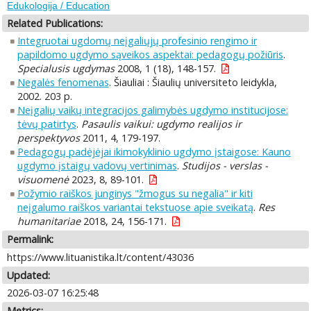
Edukologija / Education
Related Publications:
Integruotai ugdomų neįgaliųjų profesinio rengimo ir
papildomo ugdymo sąveikos aspektai: pedagogų požiūris
.
Specialusis ugdymas
2008, 1 (18), 148-157.
Negalės fenomenas
. Šiauliai : Šiaulių universiteto leidykla,
2002. 203 p.
Neįgalių vaikų integracijos galimybės ugdymo institucijose:
tėvų patirtys
.
Pasaulis vaikui: ugdymo realijos ir
perspektyvos
2011, 4, 179-197.
Pedagogų padėjėjai ikimokyklinio ugdymo įstaigose: Kauno
ugdymo įstaigų vadovų vertinimas
.
Studijos - verslas -
visuomenė
2023, 8, 89-101.
Požymio raiškos junginys "žmogus su negalia" ir kiti
neįgalumo raiškos variantai tekstuose apie sveikatą
.
Res
humanitariae
2018, 24, 156-171.
Permalink:
https://www.lituanistika.lt/content/43036
Updated:
2026-03-07 16:25:48
Metrics: