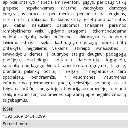
aplinkai pritaikyti ir specialiam inventoriui įsigyti, per daug vaikų
grupėse, nepakankamas švietimo vadovybės dėmesys
integracijos procesui, per menkas personalo pasirengimas,
reikiamų žinių trūkumas. Kai kurios kliūtys galėtų būti pašalintos
jau dabar, nelaukiant papildomos finansinės paramos
ikimokyklinėms vaikų ugdymo įstaigoms. Rekomenduojama
neriboti neįgalių vaikų priėmimo į ikimokyklines bendrojo
lavinimo įstaigas, siekti, kad ugdymo įstaigų aplinka būtų
pritaikyta neįgaliems vaikams, atkreipti Vyriausybės ir
savivaldybių dėmesį į būtinybę steigti daugiau pedagogų
padėjėjų, psichologų, socialinių darbuotojų, logopedų,
specialiųjų pedagogų, kineziterapeutų etatų ugdymo įstaigose,
brandinti palankų požiūrį į negalę ir neįgaliuosius tarp
specialistų, bendraamžių ir visuomenės, visuomenės
informavimo priemonėmis (radiju, televizija, spauda) skleisti
teigiamą požiūrį į neįgaliųjų integraciją visuomenėje, formuoti
realų ir optimistinį visuomenės supratimą apie negalės žmonių
sugebėjimus.
ISSN:
1392-5369; 2424-3299
Subject area: