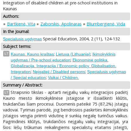
Integration of disabled children at pre-school institutions in
Kaunas
Authors:
Bartkienė, Vita
Zaborskis, Apolinaras
Bliumbergienė, Vida
In the Journal:
Special Education, 2004, 2 (11), 124-132
Specialusis ugdymas
Subject terms:
;
;
LT
Kaunas. Kauno kraštas
Lietuva (Lithuania)
Ikimokyklinis
;
ugdymas / Pre-school education
Ekonominė politika.
Globalizacija. Integracija / Economic policy. Globalisation.
;
;
Integration
Neįgalieji / Disabled persons
Specialusis ugdymas
;
/ Special education
Vaikai / Children.
Summary / Abstract:
Straipsnio tikslas - aptarti neįgalių vaikų integracijos padėtį
LT
Kauno miesto ikimokyklinėse įstaigose ir išsiaiškinti kliūtis,
trukdančias šiam procesui. Duomenis pateikė 75 (87,2%) įstaigų
vadovai. Tyrimas parodė, jog bendrosios paskirties ikimokyklinės
įstaigos vengia priimti vidutinę ir sunkią negalę turinčius vaikus.
Pagrindinės kliūtys, trukdančios neįgalių vaikų integracijai, yra
šios: lėšų trūkumas reikalingiems specialistų etatams įsteigti,