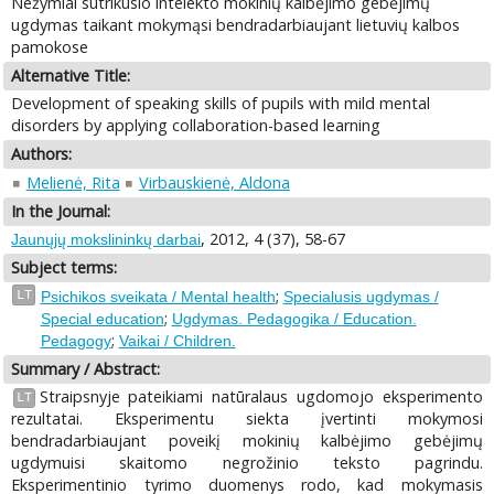
Nežymiai sutrikusio intelekto mokinių kalbėjimo gebėjimų
ugdymas taikant mokymąsi bendradarbiaujant lietuvių kalbos
pamokose
Alternative Title:
Development of speaking skills of pupils with mild mental
disorders by applying collaboration-based learning
Authors:
Melienė, Rita
Virbauskienė, Aldona
In the Journal:
, 2012, 4 (37), 58-67
Jaunųjų mokslininkų darbai
Subject terms:
;
LT
Psichikos sveikata / Mental health
Specialusis ugdymas /
;
Special education
Ugdymas. Pedagogika / Education.
;
Pedagogy
Vaikai / Children.
Summary / Abstract:
Straipsnyje pateikiami natūralaus ugdomojo eksperimento
LT
rezultatai. Eksperimentu siekta įvertinti mokymosi
bendradarbiaujant poveikį mokinių kalbėjimo gebėjimų
ugdymuisi skaitomo negrožinio teksto pagrindu.
Eksperimentinio tyrimo duomenys rodo, kad mokymasis