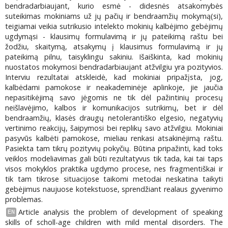
bendradarbiaujant, kurio esmė - didesnės atsakomybės
suteikimas mokiniams už jų pačių ir bendraamžių mokymą(si),
teigiamai veikia sutrikusio intelekto mokinių kalbėjimo gebėjimų
ugdymąsi - klausimų formulavimą ir jų pateikimą raštu bei
žodžiu, skaitymą, atsakymų į klausimus formulavimą ir jų
pateikimą pilnu, taisyklingu sakiniu. Išaiškinta, kad mokinių
nuostatos mokymosi bendradarbiaujant atžvilgiu yra pozityvios.
Interviu rezultatai atskleidė, kad mokiniai pripažįsta, jog,
kalbėdami pamokose ir neakademinėje aplinkoje, jie jaučia
nepasitikėjimą savo jėgomis ne tik dėl pažintinių procesų
neišlavėjimo, kalbos ir komunikacijos sutrikimų, bet ir dėl
bendraamžių, klasės draugų netolerantiško elgesio, negatyvių
vertinimo reakcijų, šaipymosi bei replikų savo atžvilgiu. Mokiniai
pasyvūs kalbėti pamokose, mieliau renkasi atsakinėjimą raštu.
Pasiekta tam tikrų pozityvių pokyčių. Būtina pripažinti, kad toks
veiklos modeliavimas gali būti rezultatyvus tik tada, kai tai taps
visos mokyklos praktika ugdymo procese, nes fragmentiškai ir
tik tam tikrose situacijose taikomi metodai neskatina taikyti
gebėjimus naujuose kotekstuose, sprendžiant realaus gyvenimo
problemas.
Article analysis the problem of development of speaking
EN
skills of scholl-age children with mild mental disorders. The