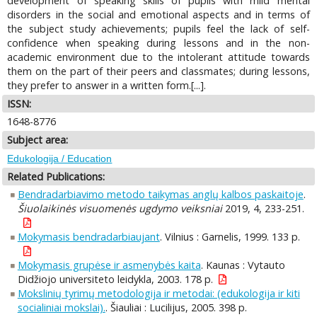
development of speaking skills of pupils with mild mental
disorders in the social and emotional aspects and in terms of
the subject study achievements; pupils feel the lack of self-
confidence when speaking during lessons and in the non-
academic environment due to the intolerant attitude towards
them on the part of their peers and classmates; during lessons,
they prefer to answer in a written form.[...].
ISSN:
1648-8776
Subject area:
Edukologija / Education
Related Publications:
Bendradarbiavimo metodo taikymas anglų kalbos paskaitoje
.
Šiuolaikinės visuomenės ugdymo veiksniai
2019, 4, 233-251.
Mokymasis bendradarbiaujant
. Vilnius : Garnelis, 1999. 133 p.
Mokymasis grupėse ir asmenybės kaita
. Kaunas : Vytauto
Didžiojo universiteto leidykla, 2003. 178 p.
Mokslinių tyrimų metodologija ir metodai: (edukologija ir kiti
socialiniai mokslai).
. Šiauliai : Lucilijus, 2005. 398 p.