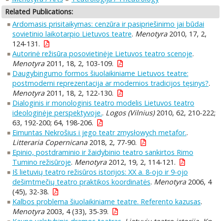
Related Publications:
Ardomasis prisitaikymas: cenzūra ir pasipriešinimo jai būdai
sovietinio laikotarpio Lietuvos teatre
.
Menotyra
2010, 17, 2,
124-131.
Autorinė režisūra posovietinėje Lietuvos teatro scenoje
.
Menotyra
2011, 18, 2, 103-109.
Daugybingumo formos šiuolaikiniame Lietuvos teatre:
postmoderni reprezentacija ar modernios tradicijos tęsinys?
.
Menotyra
2011, 18, 2, 122-130.
Dialoginis ir monologinis teatro modelis Lietuvos teatro
ideologinėje perspektyvoje.
.
Logos (Vilnius)
2010, 62, 210-222;
63, 192-200; 64, 198-206.
Eimuntas Nekrošius i jego teatr zmysłowych metafor.
.
Litteraria Copernicana
2018, 2, 77-90.
Epinio, postdraminio ir žaidybinio teatro sankirtos Rimo
Tumino režisūroje
.
Menotyra
2012, 19, 2, 114-121.
Iš lietuvių teatro režisūros istorijos: XX a. 8-ojo ir 9-ojo
dešimtmečių teatro praktikos koordinatės
.
Menotyra
2006, 4
(45), 32-38.
Kalbos problema šiuolaikiniame teatre. Referento kazusas
.
Menotyra
2003, 4 (33), 35-39.