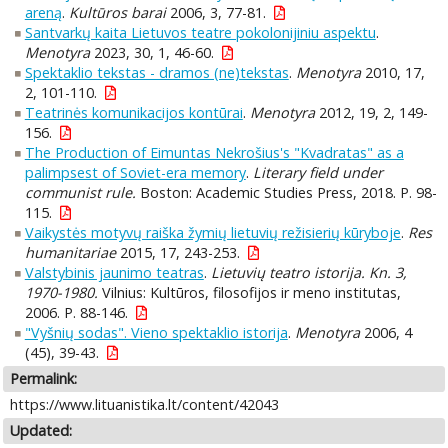
areną
.
Kultūros barai
2006, 3, 77-81.
Santvarkų kaita Lietuvos teatre pokolonijiniu aspektu
.
Menotyra
2023, 30, 1, 46-60.
Spektaklio tekstas - dramos (ne)tekstas
.
Menotyra
2010, 17,
2, 101-110.
Teatrinės komunikacijos kontūrai
.
Menotyra
2012, 19, 2, 149-
156.
The Production of Eimuntas Nekrošius's "Kvadratas" as a
palimpsest of Soviet-era memory
.
Literary field under
communist rule.
Boston: Academic Studies Press, 2018. P. 98-
115.
Vaikystės motyvų raiška žymių lietuvių režisierių kūryboje
.
Res
humanitariae
2015, 17, 243-253.
Valstybinis jaunimo teatras
.
Lietuvių teatro istorija. Kn. 3,
1970-1980.
Vilnius: Kultūros, filosofijos ir meno institutas,
2006. P. 88-146.
"Vyšnių sodas". Vieno spektaklio istorija
.
Menotyra
2006, 4
(45), 39-43.
Permalink:
https://www.lituanistika.lt/content/42043
Updated: