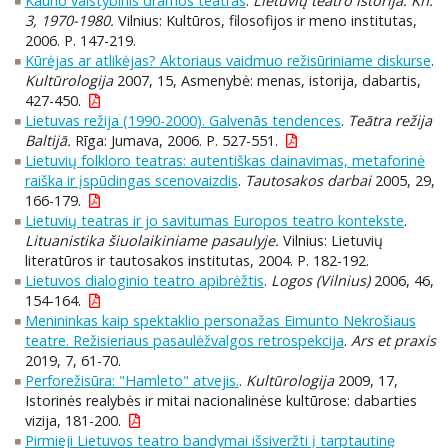
Kauno valstybinis dramos teatras
.
Lietuvių teatro istorija. Kn.
3, 1970-1980.
Vilnius: Kultūros, filosofijos ir meno institutas,
2006. P. 147-219.
Kūrėjas ar atlikėjas? Aktoriaus vaidmuo režisūriniame diskurse
.
Kultūrologija
2007, 15, Asmenybė: menas, istorija, dabartis,
427-450.
Lietuvas režija (1990-2000). Galvenās tendences
.
Teātra režija
Baltijā.
Rīga: Jumava, 2006. P. 527-551.
Lietuvių folkloro teatras: autentiškas dainavimas, metaforinė
raiška ir įspūdingas scenovaizdis
.
Tautosakos darbai
2005, 29,
166-179.
Lietuvių teatras ir jo savitumas Europos teatro kontekste
.
Lituanistika šiuolaikiniame pasaulyje.
Vilnius: Lietuvių
literatūros ir tautosakos institutas, 2004. P. 182-192.
Lietuvos dialoginio teatro apibrėžtis
.
Logos (Vilnius)
2006, 46,
154-164.
Menininkas kaip spektaklio personažas Eimunto Nekrošiaus
teatre. Režisieriaus pasaulėžvalgos retrospekcija
.
Ars et praxis
2019, 7, 61-70.
Perforežisūra: "Hamleto" atvejis.
.
Kultūrologija
2009, 17,
Istorinės realybės ir mitai nacionalinėse kultūrose: dabarties
vizija, 181-200.
Pirmieji Lietuvos teatro bandymai išsiveržti į tarptautinę