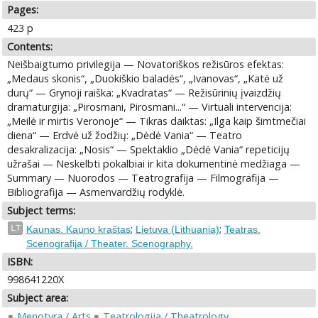
Pages:
423 p
Contents:
Neišbaigtumo privilegija — Novatoriškos režisūros efektas:
„Medaus skonis“, „Duokiškio baladės“, „Ivanovas“, „Katė už
durų“ — Grynoji raiška: „Kvadratas“ — Režisūrinių įvaizdžių
dramaturgija: „Pirosmani, Pirosmani...“ — Virtuali intervencija:
„Meilė ir mirtis Veronoje“ — Tikras daiktas: „Ilga kaip šimtmečiai
diena“ — Erdvė už žodžių: „Dėdė Vania“ — Teatro
desakralizacija: „Nosis“ — Spektaklio „Dėdė Vania“ repeticijų
užrašai — Neskelbti pokalbiai ir kita dokumentinė medžiaga —
Summary — Nuorodos — Teatrografija — Filmografija —
Bibliografija — Asmenvardžių rodyklė.
Subject terms:
;
;
LT
Kaunas. Kauno kraštas
Lietuva (Lithuania)
Teatras.
Scenografija / Theater. Scenography.
ISBN:
998641220X
Subject area:
Menotyra / Arts
Teatrologija / Theatrology