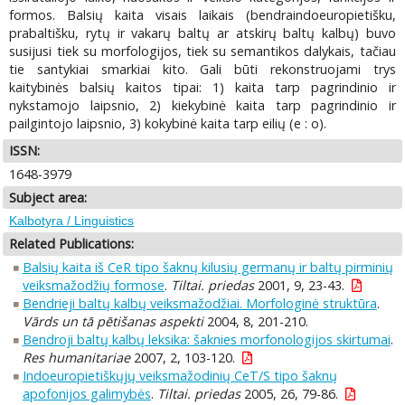
formos. Balsių kaita visais laikais (bendraindoeuropietišku,
prabaltišku, rytų ir vakarų baltų ar atskirų baltų kalbų) buvo
susijusi tiek su morfologijos, tiek su semantikos dalykais, tačiau
tie santykiai smarkiai kito. Gali būti rekonstruojami trys
kaitybinės balsių kaitos tipai: 1) kaita tarp pagrindinio ir
nykstamojo laipsnio, 2) kiekybinė kaita tarp pagrindinio ir
pailgintojo laipsnio, 3) kokybinė kaita tarp eilių (e : o).
ISSN:
1648-3979
Subject area:
Kalbotyra / Linguistics
Related Publications:
Balsių kaita iš CeR tipo šaknų kilusių germanų ir baltų pirminių
veiksmažodžių formose
.
Tiltai. priedas
2001, 9, 23-43.
Bendrieji baltų kalbų veiksmažodžiai. Morfologinė struktūra
.
Vārds un tā pētišanas aspekti
2004, 8, 201-210.
Bendroji baltų kalbų leksika: šaknies morfonologijos skirtumai
.
Res humanitariae
2007, 2, 103-120.
Indoeuropietiškųjų veiksmažodinių CeT/S tipo šaknų
apofonijos galimybės
.
Tiltai. priedas
2005, 26, 79-86.