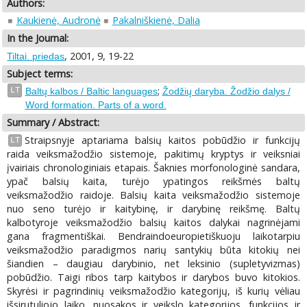
Authors:
Kaukienė, Audronė
Pakalniškienė, Dalia
In the Journal:
, 2001, 9, 19-22
Tiltai. priedas
Subject terms:
;
LT
Baltų kalbos / Baltic languages
Žodžių daryba. Žodžio dalys /
Word formation. Parts of a word.
Summary / Abstract:
Straipsnyje aptariama balsių kaitos pobūdžio ir funkcijų
LT
raida veiksmažodžio sistemoje, pakitimų kryptys ir veiksniai
įvairiais chronologiniais etapais. Šaknies morfonologinė sandara,
ypač balsių kaita, turėjo ypatingos reikšmės baltų
veiksmažodžio raidoje. Balsių kaita veiksmažodžio sistemoje
nuo seno turėjo ir kaitybinę, ir darybinę reikšmę. Baltų
kalbotyroje veiksmažodžio balsių kaitos dalykai nagrinėjami
gana fragmentiškai. Bendraindoeuropietiškuoju laikotarpiu
veiksmažodžio paradigmos narių santykių būta kitokių nei
šiandien – daugiau darybinio, net leksinio (supletyvizmas)
pobūdžio. Taigi ribos tarp kaitybos ir darybos buvo kitokios.
Skyrėsi ir pagrindinių veiksmažodžio kategorijų, iš kurių vėliau
išsirutuliojo laiko, nuosakos ir veikslo kategorijos, funkcijos ir