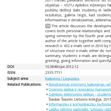
2011 metais pavasario semestre šio stra
objektas – VGTU Aplinkos inžinerijos fa
požiūriu didžioji dalis studentų el. lai
rezultatus, galima teigti, kad student
informavimas ir detalizavimas, aiškinima
The article discusses the developmen
EN
covers both personal relationships and
spring semester by the fourth year und
author of the article together with comp
research is 432 e-mails sent in 2010 by
of structure most e-mails either do not
summary, students’ e-mails are distingu
greeting, giving information and specify
DOI:
10.3846/cpe.2012.12
ISSN:
2335-7711
Subject area:
Kalbotyra / Linguistics
Related Publications:
Bendravimas internetu: kalbėjimas ra
Cicerono laiškai ir renesanso humanisti
Dalykinis elektroninis laiškas - student
Šiauliai: Šiaurės Lietuvos kolegija, 2015
Informacinių ir komunikacinių technolog
Laiškų rašymo vadovėlis "Lietuvių raš