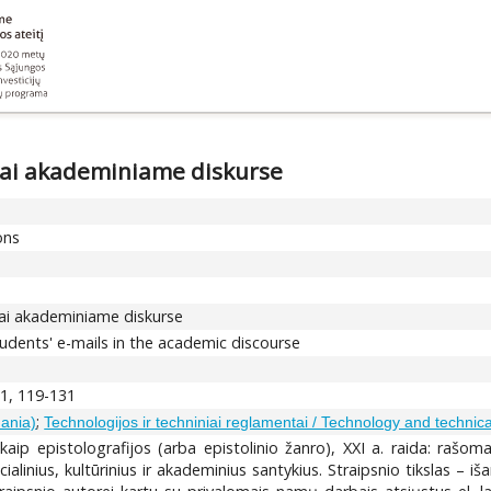
škai akademiniame diskurse
ons
škai akademiniame diskurse
udents' e-mails in the academic discourse
 1, 119-131
;
uania)
Technologijos ir techniniai reglamentai / Technology and technica
 kaip epistolografijos (arba epistolinio žanro), XXI a. raida: rašoma
alinius, kultūrinius ir akademinius santykius. Straipsnio tikslas – i