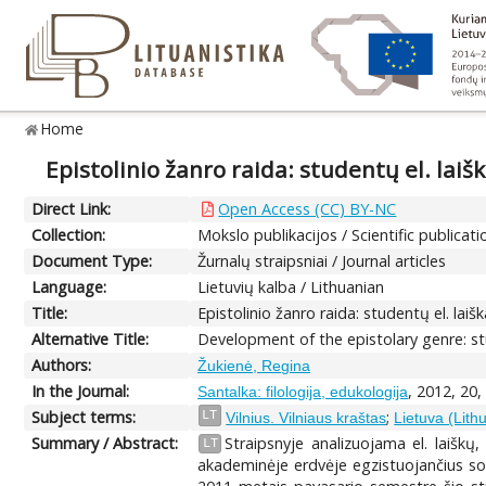
Home
Epistolinio žanro raida: studentų el. lai
Direct Link:
Open Access (CC) BY-NC
Collection:
Mokslo publikacijos / Scientific publicati
Document Type:
Žurnalų straipsniai / Journal articles
Language:
Lietuvių kalba / Lithuanian
Title:
Epistolinio žanro raida: studentų el. lai
Alternative Title:
Development of the epistolary genre: st
Authors:
Žukienė, Regina
In the Journal:
, 2012, 20,
Santalka: filologija, edukologija
Subject terms:
;
LT
Vilnius. Vilniaus kraštas
Lietuva (Lith
Summary / Abstract:
Straipsnyje analizuojama el. laiškų,
LT
akademinėje erdvėje egzistuojančius soci