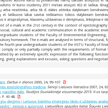
ipsnio autorei kartu su privalomais namų darbais atsiųstus el. laišk
kulteto IV kurso studentų 2011 metais atsiųsti 432 el. laiškai. Išna
škų arba neatitinka, arba tik iš dalies atitinka dalykiniam bendravi
ų el. laiškuose labai savitai reiškiamos tokios dalykiniam bendrav
sis ir atsiprašymas, klausimų uždavimas ir derėjimasis, linkėjimai ir
t of e-mails in the 21st century in the context of epistolography (
 social, cultural and academic communication in the academic envir
ergraduate students of the Faculty of Environmental Engineering, 
ulsory homework. The e-mails are analysed in terms of structural, fu
 the fourth year undergraduate students of the VGTU Faculty of Env
 comply or only partially comply with the requirements of formal w
ished by an extremely specific expression of the following function
ing, giving explanations and excuses, asking questions and negotiat
šant
.
Darbai ir dienos
2000, 24, 99-107.
nės epistolografijos tradicija
.
Senoji Lietuvos literatūra
2007, 24, 63
o įvaizdžio dalis
.
Studijos šiuolaikinėje visuomenėje 2015: II-os ta
. P. 43-48.
ijų diegimo į Lietuvos švietimą strateginių tikslų ir uždavinių analiz
tvedys": genezė ir autorystė
.
Lietuviškos spaudos keliai Šiaurės Lie