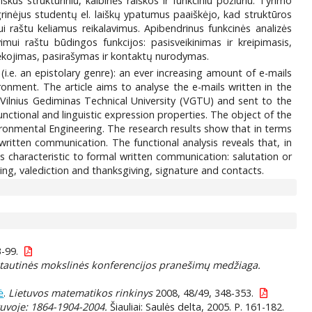
us struktūriniu, kalbinės raiškos ir funkciniu požiūriu. Tyrimo
grinėjus studentų el. laiškų ypatumus paaiškėjo, kad struktūros
mui raštu keliamus reikalavimus. Apibendrinus funkcinės analizės
imui raštu būdingos funkcijos: pasisveikinimas ir kreipimasis,
 dėkojimas, pasirašymas ir kontaktų nurodymas.
i.e. an epistolary genre): an ever increasing amount of e-mails
onment. The article aims to analyse the e-mails written in the
Vilnius Gediminas Technical University (VGTU) and sent to the
nctional and linguistic expression properties. The object of the
ironmental Engineering. The research results show that in terms
ritten communication. The functional analysis reveals that, in
s characteristic to formal written communication: salutation or
ing, valediction and thanksgiving, signature and contacts.
-99.
rptautinės mokslinės konferencijos pranešimų medžiaga.
ė
.
Lietuvos matematikos rinkinys
2008, 48/49, 348-353.
tuvoje: 1864-1904-2004.
Šiauliai: Saulės delta, 2005. P. 161-182.