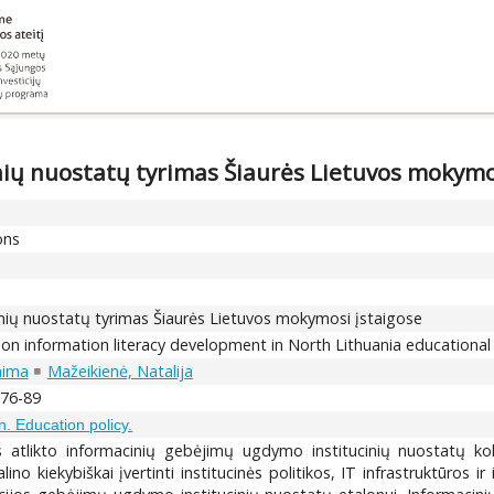
ių nuostatų tyrimas Šiaurės Lietuvos mokymos
ons
nių nuostatų tyrimas Šiaurės Lietuvos mokymosi įstaigose
s on information literacy development in North Lithuania educational 
aima
Mažeikienė, Natalija
 76-89
n. Education policy.
s atlikto informacinių gebėjimų ugdymo institucinių nuostatų kok
alino kiekybiškai įvertinti institucinės politikos, IT infrastruktūros