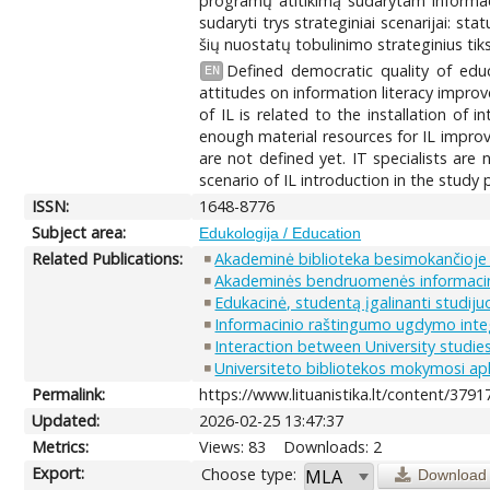
programų atitikimą sudarytam informac
sudaryti trys strateginiai scenarijai: sta
šių nuostatų tobulinimo strateginius tiks
Defined democratic quality of educ
EN
attitudes on information literacy improv
of IL is related to the installation of
enough material resources for IL improve
are not defined yet. IT specialists ar
scenario of IL introduction in the study p
ISSN:
1648-8776
Subject area:
Edukologija / Education
Related Publications:
Akademinė biblioteka besimokančioje 
Akademinės bendruomenės informacin
Edukacinė, studentą įgalinanti studi
Informacinio raštingumo ugdymo integ
Interaction between University studies 
Universiteto bibliotekos mokymosi ap
Permalink:
https://www.lituanistika.lt/content/3791
Updated:
2026-02-25 13:47:37
Metrics:
Views: 83
Downloads: 2
Export:
Choose type:
Download