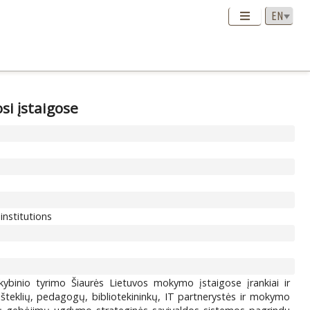
i įstaigose
institutions
ybinio tyrimo Šiaurės Lietuvos mokymo įstaigose įrankiai ir
 ir išteklių, pedagogų, bibliotekininkų, IT partnerystės ir mokymo