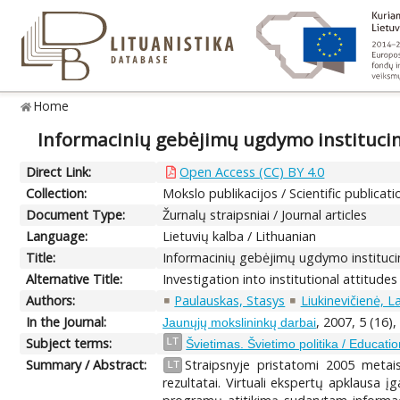
Home
Informacinių gebėjimų ugdymo institucin
Direct Link:
Open Access (CC) BY 4.0
Collection:
Mokslo publikacijos / Scientific publicati
Document Type:
Žurnalų straipsniai / Journal articles
Language:
Lietuvių kalba / Lithuanian
Title:
Informacinių gebėjimų ugdymo instituci
Alternative Title:
Investigation into institutional attitude
Authors:
Paulauskas, Stasys
Liukinevičienė, L
In the Journal:
, 2007, 5 (16),
Jaunųjų mokslininkų darbai
Subject terms:
LT
Švietimas. Švietimo politika / Educatio
Summary / Abstract:
Straipsnyje pristatomi 2005 metai
LT
rezultatai. Virtuali ekspertų apklausa įg