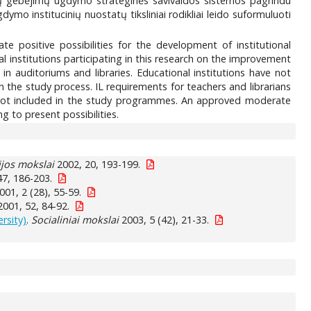
ių gebėjimų ugdymo strateginės savivaldos sistemos pagrindu
gdymo institucinių nuostatų tiksliniai rodikliai leido suformuluoti
 positive possibilities for the development of institutional
l institutions participating in this research on the improvement
in auditoriums and libraries. Educational institutions have not
n the study process. IL requirements for teachers and librarians
s not included in the study programmes. An approved moderate
ng to present possibilities.
ijos mokslai
2002, 20, 193-199.
7, 186-203.
001, 2 (28), 55-59.
001, 52, 84-92.
rsity)
.
Socialiniai mokslai
2003, 5 (42), 21-33.