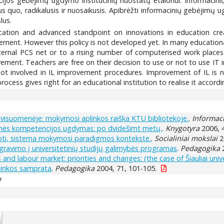
ijos gebėjimų ugdymo institucinių nuostatų etalonui. Informacin
tus quo, radikalusis ir nuosaikusis. Apibrėžti informacinių gebėjimų u
lus.
ation and advanced standpoint on innovations in education create
ement. However this policy is not developed yet. In many educationa
 internal PCS net or to a rising number of computerised work places 
ment. Teachers are free on their decision to use or not to use IT i
e not involved in IL improvement procedures. Improvement of IL i
rocess gives right for an educational institution to realise it accordi
visuomenėje: mokymosi aplinkos raiška KTU bibliotekoje.
.
Informac
ės kompetencijos ugdymas: po dvidešimt metų.
.
Knygotyra
2006, 4
juoti, sistema mokymosi paradigmos kontekste.
.
Socialiniai mokslai
2
ravimo į universitetinių studijų galimybės programas
.
Pedagogika
2
and labour market: priorities and changes: (the case of Šiauliai unive
linkos samprata
.
Pedagogika
2004, 71, 101-105.
7