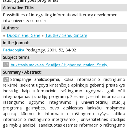
studijų galimybės programas
Alternative Title:
Possibilities of integrating informational literacy development
into university curricula
Authors:
Duobinienė, Genė
Tautkevičienė, Gintarė
In the Journal:
Pedagogy, 2001, 52, 84-92
Pedagogika
Subject terms:
LT
Aukštasis mokslas. Studijos / Higher education. Study.
Summary / Abstract:
Straipsnyje analizuojama, kokia informacinio raštingumo
LT
reikšmė, siekiant ugdyti kintančioje aplinkoje gebantį prisitaikyti
individą; kaip informacinio raštingumo ugdymas gali būti
integruojamas į studijų programą. Siekiant įvertinti informacinio
raštingumo ugdymo integravimo į universitetinių studijų
programą galimybes, buvo atskleistas lanksčių mokymosi
aplinkų kūrimo ir informacinio raštingumo ryšys, atlikta
informacinio raštingumo integravimo į universitetines studijas
galimybių analizė, išanalizuotas esamas informacinio raštingumo