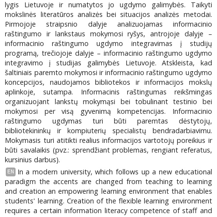
lygis Lietuvoje ir numatytos jo ugdymo galimybės. Taikyti
mokslinės literatūros analizės bei situacijos analizės metodai.
Pirmojoje straipsnio dalyje analizuojamas informacinio
raštingumo ir lankstaus mokymosi ryšys, antrojoje dalyje –
informacinio raštingumo ugdymo integravimas į studijų
programą, trečiojoje dalyje – informacinio raštingumo ugdymo
integravimo į studijas galimybės Lietuvoje. Atskleista, kad
šaltiniais paremto mokymosi ir informacinio raštingumo ugdymo
koncepcijos, naudojamos bibliotekos ir informacijos mokslų
aplinkoje, sutampa. Informacinis raštingumas reikšmingas
organizuojant lankstų mokymąsi bei tobulinant testinio bei
mokymosi per visą gyvenimą kompetencijas. Informacinio
raštingumo ugdymas turi būti paremtas dėstytojų,
bibliotekininkų ir kompiuterių specialistų bendradarbiavimu.
Mokymasis turi atitikti realius informacijos vartotojų poreikius ir
būti savalaikis (pvz.: sprendžiant problemas, rengiant referatus,
kursinius darbus).
In a modern university, which follows up a new educational
EN
paradigm the accents are changed from teaching to learning
and creation an empowering learning environment that enables
students' learning. Creation of the flexible learning environment
requires a certain information literacy competence of staff and