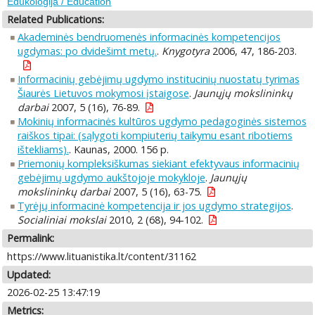
Edukologija / Education
Related Publications:
Akademinės bendruomenės informacinės kompetencijos
ugdymas: po dvidešimt metų.
.
Knygotyra
2006, 47, 186-203.
Informacinių gebėjimų ugdymo institucinių nuostatų tyrimas
Šiaurės Lietuvos mokymosi įstaigose
.
Jaunųjų mokslininkų
darbai
2007, 5 (16), 76-89.
Mokinių informacinės kultūros ugdymo pedagoginės sistemos
raiškos tipai: (sąlygoti kompiuterių taikymu esant ribotiems
ištekliams).
. Kaunas, 2000. 156 p.
Priemonių kompleksiškumas siekiant efektyvaus informacinių
gebėjimų ugdymo aukštojoje mokykloje
.
Jaunųjų
mokslininkų darbai
2007, 5 (16), 63-75.
Tyrėjų informacinė kompetencija ir jos ugdymo strategijos
.
Socialiniai mokslai
2010, 2 (68), 94-102.
Permalink:
https://www.lituanistika.lt/content/31162
Updated:
2026-02-25 13:47:19
Metrics: