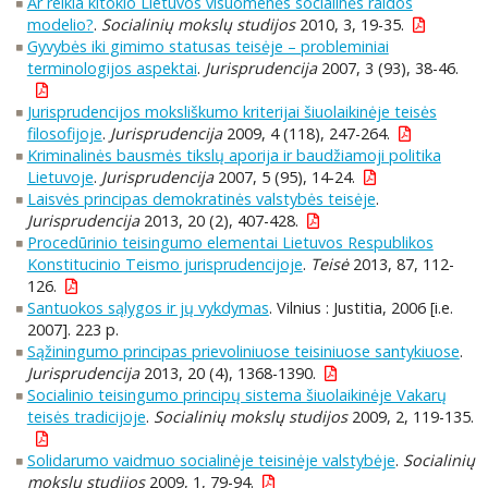
Ar reikia kitokio Lietuvos visuomenės socialinės raidos
modelio?
.
Socialinių mokslų studijos
2010, 3, 19-35.
Gyvybės iki gimimo statusas teisėje – probleminiai
terminologijos aspektai
.
Jurisprudencija
2007, 3 (93), 38-46.
Jurisprudencijos moksliškumo kriterijai šiuolaikinėje teisės
filosofijoje
.
Jurisprudencija
2009, 4 (118), 247-264.
Kriminalinės bausmės tikslų aporija ir baudžiamoji politika
Lietuvoje
.
Jurisprudencija
2007, 5 (95), 14-24.
Laisvės principas demokratinės valstybės teisėje
.
Jurisprudencija
2013, 20 (2), 407-428.
Procedūrinio teisingumo elementai Lietuvos Respublikos
Konstitucinio Teismo jurisprudencijoje
.
Teisė
2013, 87, 112-
126.
Santuokos sąlygos ir jų vykdymas
. Vilnius : Justitia, 2006 [i.e.
2007]. 223 p.
Sąžiningumo principas prievoliniuose teisiniuose santykiuose
.
Jurisprudencija
2013, 20 (4), 1368-1390.
Socialinio teisingumo principų sistema šiuolaikinėje Vakarų
teisės tradicijoje
.
Socialinių mokslų studijos
2009, 2, 119-135.
Solidarumo vaidmuo socialinėje teisinėje valstybėje
.
Socialinių
mokslų studijos
2009, 1, 79-94.