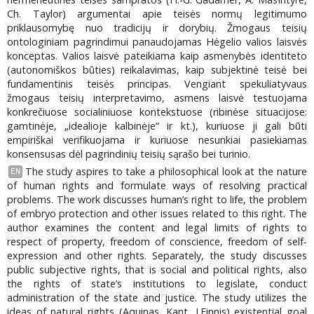
Ch. Taylor) argumentai apie teisės normų legitimumo
priklausomybę nuo tradicijų ir dorybių. Žmogaus teisių
ontologiniam pagrindimui panaudojamas Hėgelio valios laisvės
konceptas. Valios laisvė pateikiama kaip asmenybės identiteto
(autonomiškos būties) reikalavimas, kaip subjektinė teisė bei
fundamentinis teisės principas. Vengiant spekuliatyvaus
žmogaus teisių interpretavimo, asmens laisvė testuojama
konkrečiuose socialiniuose kontekstuose (ribinėse situacijose:
gamtinėje, „idealioje kalbinėje“ ir kt.), kuriuose ji gali būti
empiriškai verifikuojama ir kuriuose nesunkiai pasiekiamas
konsensusas dėl pagrindinių teisių sąrašo bei turinio.
The study aspires to take a philosophical look at the nature
EN
of human rights and formulate ways of resolving practical
problems. The work discusses human’s right to life, the problem
of embryo protection and other issues related to this right. The
author examines the content and legal limits of rights to
respect of property, freedom of conscience, freedom of self-
expression and other rights. Separately, the study discusses
public subjective rights, that is social and political rights, also
the rights of state’s institutions to legislate, conduct
administration of the state and justice. The study utilizes the
ideas of natural rights (Aquinas, Kant, J.Finnis) existential goal