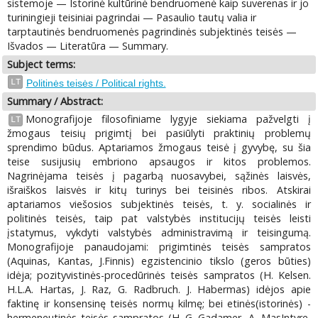
sistemoje — Istorinė kultūrinė bendruomenė kaip suverenas ir jo
turiningieji teisiniai pagrindai — Pasaulio tautų valia ir
tarptautinės bendruomenės pagrindinės subjektinės teisės —
Išvados — Literatūra — Summary.
Subject terms:
LT
Politinės teisės / Political rights.
Summary / Abstract:
Monografijoje filosofiniame lygyje siekiama pažvelgti į
LT
žmogaus teisių prigimtį bei pasiūlyti praktinių problemų
sprendimo būdus. Aptariamos žmogaus teisė į gyvybę, su šia
teise susijusių embriono apsaugos ir kitos problemos.
Nagrinėjama teisės į pagarbą nuosavybei, sąžinės laisvės,
išraiškos laisvės ir kitų turinys bei teisinės ribos. Atskirai
aptariamos viešosios subjektinės teisės, t. y. socialinės ir
politinės teisės, taip pat valstybės institucijų teisės leisti
įstatymus, vykdyti valstybės administravimą ir teisingumą.
Monografijoje panaudojami: prigimtinės teisės sampratos
(Aquinas, Kantas, J.Finnis) egzistencinio tikslo (geros būties)
idėja; pozityvistinės-procedūrinės teisės sampratos (H. Kelsen.
H.L.A. Hartas, J. Raz, G. Radbruch. J. Habermas) idėjos apie
faktinę ir konsensinę teisės normų kilmę; bei etinės(istorinės) -
hermeneutinės teisės sampratos (H.-G. Gadamer, A. MasIntyre,