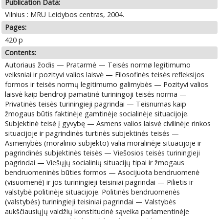
Publication Data:
Vilnius : MRU Leidybos centras, 2004.
Pages:
420 p
Contents:
Autoriaus žodis — Pratarmė — Teisės normø legitimumo
veiksniai ir pozityvi valios laisvė — Filosofinės teisės refleksijos
formos ir teisės normų legitimumo galimybės — Pozityvi valios
laisvė kaip bendroji pamatinė turiningoji teisės norma —
Privatinės teisės turiningieji pagrindai — Teisnumas kaip
žmogaus būtis faktinėje gamtinėje socialinėje situacijoje.
Subjektinė teisė į gyvybę — Asmens valios laisvė civilinėje rinkos
situacijoje ir pagrindinės turtinės subjektinės teisės —
Asmenybės (moralinio subjekto) valia moralinėje situacijoje ir
pagrindinės subjektinės teisės — Viešosios teisės turiningieji
pagrindai — Viešųjų socialinių situacijų tipai ir žmogaus
bendruomeninės būties formos — Asocijuota bendruomenė
(visuomenė) ir jos turiningieji teisiniai pagrindai — Pilietis ir
valstybė politinėje situacijoje. Politinės bendruomenės
(valstybės) turiningieji teisiniai pagrindai — Valstybės
aukščiausiųjų valdžių konstitucinė sąveika parlamentinėje