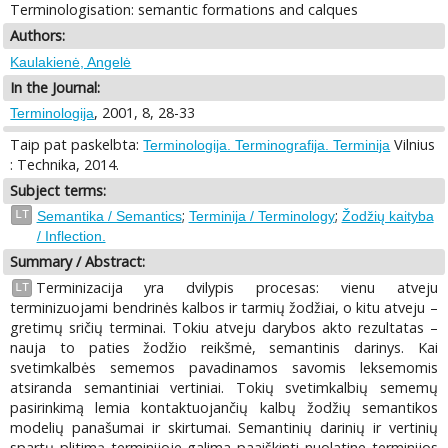
Terminologisation: semantic formations and calques
Authors:
Kaulakienė, Angelė
In the Journal:
, 2001, 8, 28-33
Terminologija
Taip pat paskelbta:
Vilnius
Terminologija. Terminografija. Terminija
: Technika, 2014.
Subject terms:
;
;
LT
Semantika / Semantics
Terminija / Terminology
Žodžių kaityba
/ Inflection.
Summary / Abstract:
Terminizacija yra dvilypis procesas: vienu atveju
LT
terminizuojami bendrinės kalbos ir tarmių žodžiai, o kitu atveju –
gretimų sričių terminai. Tokiu atveju darybos akto rezultatas –
nauja to paties žodžio reikšmė, semantinis darinys. Kai
svetimkalbės sememos pavadinamos savomis leksemomis
atsiranda semantiniai vertiniai. Tokių svetimkalbių sememų
pasirinkimą lemia kontaktuojančių kalbų žodžių semantikos
modelių panašumai ir skirtumai. Semantinių darinių ir vertinių
spartų plitimą terminijoje galima paaiškinti nuolatine terminijos