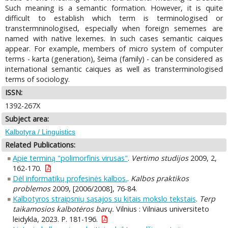
Such meaning is a semantic formation. However, it is quite
difficult to establish which term is terminologised or
transtermninologised, especially when foreign sememes are
named with native le­xemes. In such cases semantic caiques
appear. For example, members of micro system of computer
terms - karta (generation), šeima (family) - can be considered as
international semantic caiques as well as transterminologised
terms of sociology.
ISSN:
1392-267X
Subject area:
Kalbotyra / Linguistics
Related Publications:
Apie terminą "polimorfinis virusas"
.
Vertimo studijos
2009, 2,
162-170.
Dėl informatikų profesinės kalbos.
.
Kalbos praktikos
problemos
2009, [2006/2008], 76-84.
Kalbotyros straipsnių sąsajos su kitais mokslo tekstais
.
Terp
taikamosios kalbotėros barų.
Vilnius : Vilniaus universiteto
leidykla, 2023. P. 181-196.