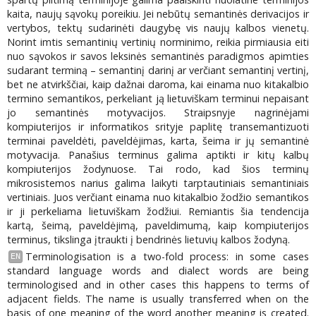
kaita, naujų sąvokų poreikiu. Jei nebūtų semantinės derivacijos ir
vertybos, tektų sudarinėti daugybę vis naujų kalbos vienetų.
Norint imtis semantinių vertinių norminimo, reikia pirmiausia eiti
nuo sąvokos ir savos leksinės semantinės paradigmos apimties
sudarant terminą – semantinį darinį ar verčiant semantinį vertinį,
bet ne atvirkščiai, kaip dažnai daroma, kai einama nuo kitakalbio
termino semantikos, perkeliant ją lietuviškam terminui nepaisant
jo semantinės motyvacijos. Straipsnyje nagrinėjami
kompiuterijos ir informatikos srityje paplitę transemantizuoti
terminai paveldėti, paveldėjimas, karta, šeima ir jų semantinė
motyvacija. Panašius terminus galima aptikti ir kitų kalbų
kompiuterijos žodynuose. Tai rodo, kad šios terminų
mikrosistemos narius galima laikyti tarptautiniais semantiniais
vertiniais. Juos verčiant einama nuo kitakalbio žodžio semantikos
ir ji perkeliama lietuviškam žodžiui. Remiantis šia tendencija
kartą, šeimą, paveldėjimą, paveldimumą, kaip kompiuterijos
terminus, tikslinga įtraukti į bendrinės lietuvių kalbos žodyną.
Terminologisation is a two-fold process: in some cases
EN
standard language words and dialect words are being
terminologised and in other cases this happens to terms of
adjacent fields. The name is usually transferred when on the
basis of one meaning of the word another meaning is created.