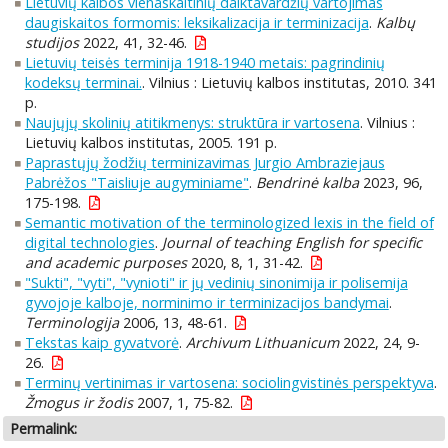
Lietuvių kalbos vienaskaitinių daiktavardžių vartojimas
daugiskaitos formomis: leksikalizacija ir terminizacija
.
Kalbų
studijos
2022, 41, 32-46.
Lietuvių teisės terminija 1918-1940 metais: pagrindinių
kodeksų terminai.
. Vilnius : Lietuvių kalbos institutas, 2010. 341
p.
Naujųjų skolinių atitikmenys: struktūra ir vartosena
. Vilnius :
Lietuvių kalbos institutas, 2005. 191 p.
Paprastųjų žodžių terminizavimas Jurgio Ambraziejaus
Pabrėžos "Taisliuje augyminiame"
.
Bendrinė kalba
2023, 96,
175-198.
Semantic motivation of the terminologized lexis in the field of
digital technologies
.
Journal of teaching English for specific
and academic purposes
2020, 8, 1, 31-42.
"Sukti", "vyti", "vynioti" ir jų vedinių sinonimija ir polisemija
gyvojoje kalboje, norminimo ir terminizacijos bandymai
.
Terminologija
2006, 13, 48-61.
Tekstas kaip gyvatvorė
.
Archivum Lithuanicum
2022, 24, 9-
26.
Terminų vertinimas ir vartosena: sociolingvistinės perspektyva
.
Žmogus ir žodis
2007, 1, 75-82.
Permalink: