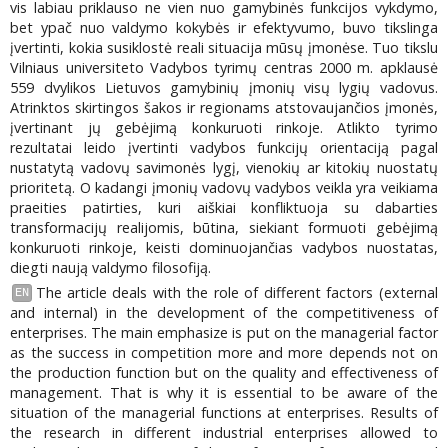
vis labiau priklauso ne vien nuo gamybinės funkcijos vykdymo,
bet ypač nuo valdymo kokybės ir efektyvumo, buvo tikslinga
įvertinti, kokia susiklostė reali situacija mūsų įmonėse. Tuo tikslu
Vilniaus universiteto Vadybos tyrimų centras 2000 m. apklausė
559 dvylikos Lietuvos gamybinių įmonių visų lygių vadovus.
Atrinktos skirtingos šakos ir regionams atstovaujančios įmonės,
įvertinant jų gebėjimą konkuruoti rinkoje. Atlikto tyrimo
rezultatai leido įvertinti vadybos funkcijų orientaciją pagal
nustatytą vadovų savimonės lygį, vienokių ar kitokių nuostatų
prioritetą. O kadangi įmonių vadovų vadybos veikla yra veikiama
praeities patirties, kuri aiškiai konfliktuoja su dabarties
transformacijų realijomis, būtina, siekiant formuoti gebėjimą
konkuruoti rinkoje, keisti dominuojančias vadybos nuostatas,
diegti naują valdymo filosofiją.
The article deals with the role of different factors (external
EN
and internal) in the development of the competitiveness of
enterprises. The main emphasize is put on the managerial factor
as the success in competition more and more depends not on
the production function but on the quality and effectiveness of
management. That is why it is essential to be aware of the
situation of the managerial functions at enterprises. Results of
the research in different industrial enterprises allowed to