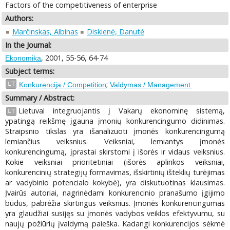
Factors of the competitiveness of enterprise
Authors:
Marčinskas, Albinas
Diskienė, Danutė
In the Journal:
, 2001, 55-56, 64-74
Ekonomika
Subject terms:
;
LT
Konkurencija / Competition
Valdymas / Management.
Summary / Abstract:
Lietuvai integruojantis į Vakarų ekonominę sistemą,
LT
ypatingą reikšmę įgauna įmonių konkurencingumo didinimas.
Straipsnio tikslas yra išanalizuoti įmonės konkurencingumą
lemiančius veiksnius. Veiksniai, lemiantys įmonės
konkurencingumą, įprastai skirstomi į išorės ir vidaus veiksnius.
Kokie veiksniai prioritetiniai (išorės aplinkos veiksniai,
konkurencinių strategijų formavimas, išskirtinių išteklių turėjimas
ar vadybinio potencialo kokybė), yra diskutuotinas klausimas.
Įvairūs autoriai, nagrinėdami konkurencinio pranašumo įgijimo
būdus, pabrėžia skirtingus veiksnius. Įmonės konkurencingumas
yra glaudžiai susijęs su įmonės vadybos veiklos efektyvumu, su
naujų požiūrių įvaldymą paieška. Kadangi konkurencijos sėkmė