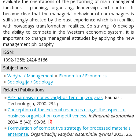
evaluate the orientations of the performing of main managerial
functions - planning, organizing, leadership and control. It
became clear that the managerial behaviour of our managers is
still strongly affected by the past experience which is in conflict
with nowadays transformation realities. So striving 10 develop
the ability to compete in the Western economic system, it is
important to change managerial attitudes by applying the new
management philosophy.
ISSN:
1392-1258; 2424-6166
Subject area:
Vadyba / Management
Ekonomika / Economics
Sociologija / Sociology
Related Publications:
Aiškinamasis įmonės vadybos terminų žodynas
. Kaunas :
Technologija, 2000. 234 p.
Conception of the external resources usage: the aspect of
business organization competitiveness
.
Inžinerinė ekonomika
2004, 5 (40), 90-96.
Formulation of competitive strategy for processed materials
enterprise
.
Organizacijų vadyba: sisteminiai tyrimai
2003, 25,