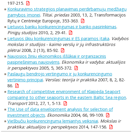
197-215.
Konkuravimo strategijos planavimas perdirbamųjų medžiagų
gamybos įmonei
.
Tiltai. priedas
2003, 13, 2, Transformacijos
Rytų ir Centrinėje Europoje, 353-363.
Lietuvos bankų konkurencingumas ir banko pasirinkimas
.
Pinigų studijos
2010, 2, 29-41.
Lietuvos ūkių konkurencingumas ir ES paramos įtaka
.
Vadybos
mokslas ir studijos - kaimo verslų ir jų infrastruktūros
plėtrai
2008, 2 (13), 85-92.
Naujosios žinių ekonomikos iššūkiai ir organizacinis
pasipriešinimas naujovėms
.
Ekonomika ir vadyba: aktualijos
ir perspektyvos
2005, 5, 365-372.
Paslaugų bendrojo vertingumo ir jų konkurencingumo
vertinimo principai
.
Verslas: teorija ir praktika
2007, 8, 2, 82-
86.
Research of competitive environment of Klaipėda Seaport
comparing to other seaports in the eastern Baltic Sea region
.
Transport
2012, 27, 1, 5-13.
The Use of data envelopment analysis for selection of
investment objects
.
Ekonomika
2004, 66, 99-109.
Viešbučių konkurencingumą lemiantys veiksniai
.
Mokslas ir
praktika: aktualijos ir perspektyvos
2014, 147-156.