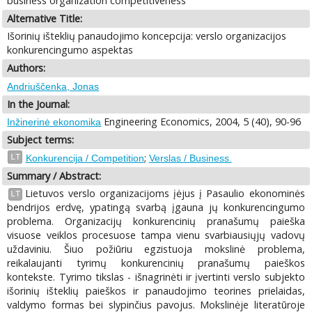
business organization competitiveness
Alternative Title:
Išorinių išteklių panaudojimo koncepcija: verslo organizacijos
konkurencingumo aspektas
Authors:
Andriuščenka, Jonas
In the Journal:
Engineering Economics, 2004, 5 (40), 90-96
Inžinerinė ekonomika
Subject terms:
;
LT
Konkurencija / Competition
Verslas / Business.
Summary / Abstract:
Lietuvos verslo organizacijoms įėjus į Pasaulio ekonominės
LT
bendrijos erdvę, ypatingą svarbą įgauna jų konkurencingumo
problema. Organizacijų konkurencinių pranašumų paieška
visuose veiklos procesuose tampa vienu svarbiausiųjų vadovų
uždaviniu. Šiuo požiūriu egzistuoja mokslinė problema,
reikalaujanti tyrimų konkurencinių pranašumų paieškos
kontekste. Tyrimo tikslas - išnagrinėti ir įvertinti verslo subjekto
išorinių išteklių paieškos ir panaudojimo teorines prielaidas,
valdymo formas bei slypinčius pavojus. Mokslinėje literatūroje