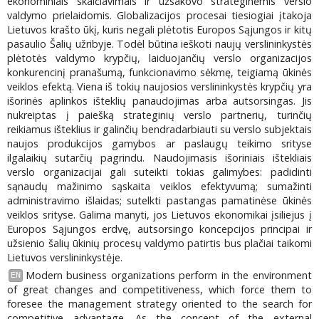
ekonominiais skaičiavimais ir užsakovo strateginėmis verslo
valdymo prielaidomis. Globalizacijos procesai tiesiogiai įtakoja
Lietuvos krašto ūkį, kuris negali plėtotis Europos Sąjungos ir kitų
pasaulio Šalių užribyje. Todėl būtina ieškoti naujų verslininkystės
plėtotės valdymo krypčių, laiduojančių verslo organizacijos
konkurencinį pranašumą, funkcionavimo sėkmę, teigiamą ūkinės
veiklos efektą. Viena iš tokių naujosios verslininkystės krypčių yra
išorinės aplinkos išteklių panaudojimas arba autsorsingas. Jis
nukreiptas į paiešką strateginių verslo partnerių, turinčių
reikiamus išteklius ir galinčių bendradarbiauti su verslo subjektais
naujos produkcijos gamybos ar paslaugų teikimo srityse
ilgalaikių sutarčių pagrindu. Naudojimasis išoriniais ištekliais
verslo organizacijai gali suteikti tokias galimybes: padidinti
sąnaudų mažinimo sąskaita veiklos efektyvumą; sumažinti
administravimo išlaidas; sutelkti pastangas pamatinėse ūkinės
veiklos srityse. Galima manyti, jos Lietuvos ekonomikai įsiliejus į
Europos Sąjungos erdvę, autsorsingo koncepcijos principai ir
užsienio šalių ūkinių procesų valdymo patirtis bus plačiai taikomi
Lietuvos verslininkystėje.
Modern business organizations perform in the environment
EN
of great changes and competitiveness, which force them to
foresee the management strategy oriented to the search for
competitive advantage. As the concept of the external