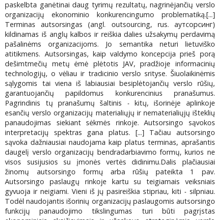
paskelbta ganėtinai daug tyrimų rezultatų, nagrinėjančių verslo
organizacijų ekonominio konkurencingumo problematiką.[...]
Terminas autsorsingas (angl. outsourcing, rus. аутсорсинг)
kildinamas iš anglų kalbos ir reiškia dalies užsakymų perdavimą
pašalinėms organizacijoms. Jo semantika neturi lietuviško
atitikmens. Autsorsingas, kaip valdymo koncepcija prieš porą
dešimtmečių metų ėmė plėtotis JAV, pradžioje informacinių
technologijų, o vėliau ir tradicinio verslo srityse. Šiuolaikinėmis
sąlygomis tai viena iš labiausiai besiplėtojančių verslo rūšių,
garantuojančių papildomus konkurencinius pranašumus.
Pagrindinis tų pranašumų šaltinis - kitų, išorinėje aplinkoje
esančių verslo organizacijų materialiųjų ir nematerialiųjų išteklių
panaudojimas siekiant sėkmės rinkoje. Autsorsingo sąvokos
interpretacijų spektras gana platus. [...] Tačiau autsorsingo
sąvoka dažniausiai naudojama kaip platus terminas, aprašantis
daugelį verslo organizacijų bendradarbiavimo formų, kurios ne
visos susijusios su įmonės vertės didinimu.Dalis plačiausiai
žinomų autsorsingo formų arba rūšių pateikta 1 pav.
Autsorsingo paslaugų rinkoje kartu su teigiamais veiksniais
gyvuoja ir neigiami. Vieni iš jų pasireiškia stipriau, kiti - silpniau.
Todėl naudojantis išorinių organizacijų paslaugomis autsorsingo
funkcijų panaudojimo tikslingumas turi būti pagrįstas