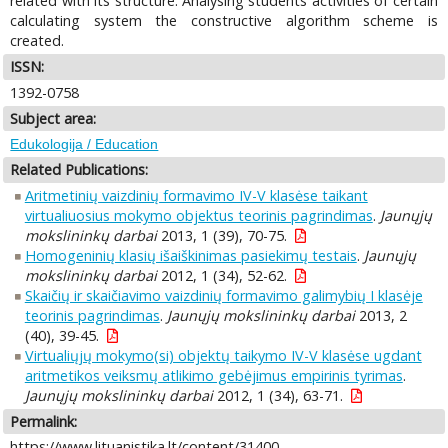
related with its structure. Analysing students activities of certain
calculating system the constructive algorithm scheme is
created.
ISSN:
1392-0758
Subject area:
Edukologija / Education
Related Publications:
Aritmetinių vaizdinių formavimo IV-V klasėse taikant
virtualiuosius mokymo objektus teorinis pagrindimas
.
Jaunųjų
mokslininkų darbai
2013, 1 (39), 70-75.
Homogeninių klasių išaiškinimas pasiekimų testais
.
Jaunųjų
mokslininkų darbai
2012, 1 (34), 52-62.
Skaičių ir skaičiavimo vaizdinių formavimo galimybių I klasėje
teorinis pagrindimas
.
Jaunųjų mokslininkų darbai
2013, 2
(40), 39-45.
Virtualiųjų mokymo(si) objektų taikymo IV-V klasėse ugdant
aritmetikos veiksmų atlikimo gebėjimus empirinis tyrimas
.
Jaunųjų mokslininkų darbai
2012, 1 (34), 63-71.
Permalink:
https://www.lituanistika.lt/content/31400