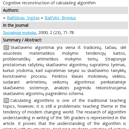
Cognitive reconstruction of calculating algorithm
Authors:
Balčiūnas, Sigitas
Balčytis, Bronius
In the Journal:
, 2000, 2 (23), 71-78
Socialiniai mokslai
Summary / Abstract:
Skaičiavimo algoritmai yra viena iš tradicinių, tačiau, dėl
LT
visuotinės matematikos mokymo tendencijų kaitos,
problematiškų aritmetikos mokymo temų. Straipsnyje
pristatomas rašytinių skaičiavimo algoritmų supratimo tyrimas,
kuriuo įrodoma, kad supratimas siejasi su skaičiavimo taisyklių
konstravimo procesu. Penktos klasės moksleivių veiklos,
sudarant aritmetinių veiksmų algoritmus penkiatainėje
skaičiavimo sistemoje, analizės pagrindu rekonstruojama
skaičiavimo algoritmų pagrindimo schema.
Calculating algorithms is one of the traditional teaching
EN
topics, however, it is still a problematic teaching theme in the
tendency of modern changing world. The research of algorithm
understanding in writing of the 5th graders is represented in the
article. It proves that the understanding of the algorithm is