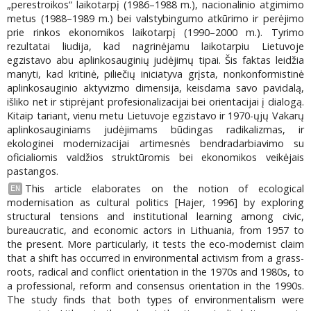
„perestroikos“ laikotarpį (1986–1988 m.), nacionalinio atgimimo
metus (1988–1989 m.) bei valstybingumo atkūrimo ir perėjimo
prie rinkos ekonomikos laikotarpį (1990–2000 m.). Tyrimo
rezultatai liudija, kad nagrinėjamu laikotarpiu Lietuvoje
egzistavo abu aplinkosauginių judėjimų tipai. Šis faktas leidžia
manyti, kad kritinė, piliečių iniciatyva grįsta, nonkonformistinė
aplinkosauginio aktyvizmo dimensija, keisdama savo pavidalą,
išliko net ir stiprėjant profesionalizacijai bei orientacijai į dialogą.
Kitaip tariant, vienu metu Lietuvoje egzistavo ir 1970-ųjų Vakarų
aplinkosauginiams judėjimams būdingas radikalizmas, ir
ekologinei modernizacijai artimesnės bendradarbiavimo su
oficialiomis valdžios struktūromis bei ekonomikos veikėjais
pastangos.
This article elaborates on the notion of ecological
EN
modernisation as cultural politics [Hajer, 1996] by exploring
structural tensions and institutional learning among civic,
bureaucratic, and economic actors in Lithuania, from 1957 to
the present. More particularly, it tests the eco-modernist claim
that a shift has occurred in environmental activism from a grass-
roots, radical and conflict orientation in the 1970s and 1980s, to
a professional, reform and consensus orientation in the 1990s.
The study finds that both types of environmentalism were