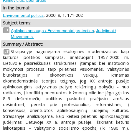
Rinkevičius, Leonardas
In the Journal:
, 2000, 9, 1, 171-202
Environmental politics
Subject terms:
;
LT
Aplinkos apsauga / Environmental protection
Judėjimai /
Movements.
Summary / Abstract:
Straipsnyje nagrinėjama ekologinės modernizacijos kaip
LT
kultūros politikos samprata, analizuojant 1957–2000 m.
Lietuvoje pasireiškusias struktūrines įtampas bei institucinio
mokymosi procesus tarp pilietinės visuomenės, valstybinės
biurokratijos ir ekonomikos veikėjų. Tikrinamas
ekomodernistinės teorijos teiginys, jog XX antroje pusėje
aplinkosauginis aktyvizmas patyrė reikšmingų pokyčių – nuo
radikalios, į konfliktą orientuotos ir žmonių pilietine jėga grįstos
8–9 dešimtmečių politikos paskutinį praėjusio amžiaus
dešimtmetį pereita prie profesionalios, reformistinės, į
konsensusą orientuotos aplinkosauginių judėjimų kultūros.
Straipsnyje analizuojama, kaip keitėsi pilietinis aplinkosauginis
judėjimas Lietuvoje XX a. antroje pusėje, išskiriant keturis
laikotarpius – valstybinio socializmo epochą (iki 1986 m.),