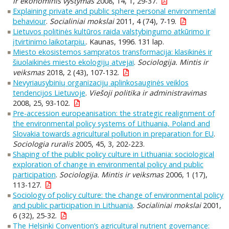
ir ekonominis vystymas
2008, 14, 1, 29-37.
Explaining private and public sphere personal environmental
behaviour
.
Socialiniai mokslai
2011, 4 (74), 7-19.
Lietuvos politinės kultūros raida valstybingumo atkūrimo ir
įtvirtinimo laikotarpiu.
. Kaunas, 1996. 131 lap.
Miesto ekosistemos sampratos transformacija: klasikinės ir
šiuolaikinės miesto ekologijų atvejai
.
Sociologija. Mintis ir
veiksmas
2018, 2 (43), 107-132.
Nevyriausybinių organizacijų aplinkosauginės veiklos
tendencijos Lietuvoje
.
Viešoji politika ir administravimas
2008, 25, 93-102.
Pre-accession europeanisation: the strategic realignment of
the environmental policy systems of Lithuania, Poland and
Slovakia towards agricultural pollution in preparation for EU
.
Sociologia ruralis
2005, 45, 3, 202-223.
Shaping of the public policy culture in Lithuania: sociological
exploration of change in environmental policy and public
participation
.
Sociologija. Mintis ir veiksmas
2006, 1 (17),
113-127.
Sociology of policy culture: the change of environmental policy
and public participation in Lithuania
.
Socialiniai mokslai
2001,
6 (32), 25-32.
The Helsinki Convention’s agricultural nutrient governance: