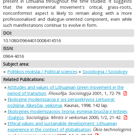
present in Lithuania throughout the time studied. It suggests
that the environmental movement's critical, grass-roots,
nonconformist aspect is likely to remain along with a more
professionalised and dialogue-oriented component, even while
such manifestations continue to evolve in form.
DOI:
10.1080/09644010008414516
ISSN:
0964-4016
Subject area:
Politikos mokslai / Political sciences
Sociologija / Sociology
Related Publications:
Attitudes and values of Lithuanian Green movement in the
period of transition
.
Filosofija. Sociologija
2001, 1, 72-79.
Ekologinė modernizacija ir jos perspektyvos Lietuvoje:
požiūriai, lūkesčiai, veiksmai
. Kaunas, 1998. 142 lap.
Ekologinės modernizacijos teorija: esminiai bruožai ir kritinės
įžvalgos
.
Sociologija. Mintis ir veiksmas
2000, 1/2, 21-42.
Ethical values and sustainable development: Lithuanian
experience in the context of globalisation
.
Ūkio technologinis