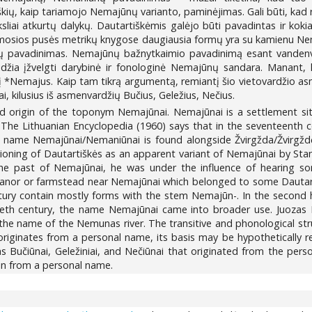
kių, kaip tariamojo Nemajūnų varianto, paminėjimas. Gali būti, kad 
ksliai atkurtų dalykų. Dautartiškėmis galėjo būti pavadintas ir ko
 pirmosios pusės metrikų knygose daugiausia formų yra su kamienu Nema
 pavadinimas. Nemajūnų bažnytkaimio pavadinimą esant vandenvardi
eidžia įžvelgti darybinė ir fonologinė Nemajūnų sandara. Manant,
dį *Nemajus. Kaip tam tikrą argumentą, remiantį šio vietovardžio a
i, kilusius iš asmenvardžių Bučius, Geležius, Nečius.
and origin of the toponym Nemajūnai. Nemajūnai is a settlement 
. The Lithuanian Encyclopedia (1960) says that in the seventeenth 
 name Nemajūnai/Nemaniūnai is found alongside Žvirgžda/Žvirgždėn
ioning of Dautartiškės as an apparent variant of Nemajūnai by Stan
 past of Nemajūnai, he was under the influence of hearing some
anor or farmstead near Nemajūnai which belonged to some Dautaras
ntury contain mostly forms with the stem Nemajūn-. In the second h
tieth century, the name Nemajūnai came into broader use. Juozas 
the name of the Nemunas river. The transitive and phonological str
originates from a personal name, its basis may be hypothetically
as Bučiūnai, Geležiniai, and Nečiūnai that originated from the per
gin from a personal name.