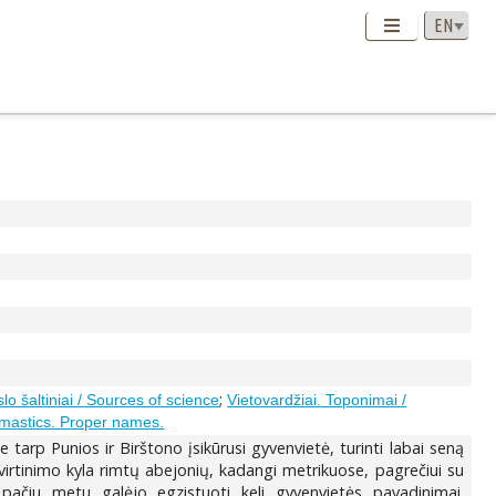
;
lo šaltiniai / Sources of science
Vietovardžiai. Toponimai /
omastics. Proper names.
arp Punios ir Birštono įsikūrusi gyvenvietė, turinti labai seną
tvirtinimo kyla rimtų abejonių, kadangi metrikuose, pagrečiui su
ačiu metu galėjo egzistuoti keli gyvenvietės pavadinimai.