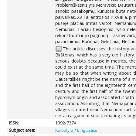
Problemiškesnis yra Moravskio Dautartiš
senolio pasakojimų, kuriuose būta neti
palivarkas. XVII a. antrosios ir XVIII a.
pusėje plačiau imtas vartoti Nemaniūnų
Nemunas. Tačiau tiesioginio ryšio nel
rekonstruoti ir jo pagrindą – asmenvar
pavadinimus Bučiūnai, Geležiniai, Nečiūna
The article discusses the history 
EN
Birštonas, which has a very old history
serious doubts because in metrics, the
could exist at the same time. The ment
may be so that when writing about the
Dautartiškės might be the name of a m
and the first half of the eighteenth ce
century and the first half of the twen
hydronym origin and associated it with 
association. Assuming that Nemajūnai 
villages situated near Nemajūnai such 
certain argument substantiating its ori
ISSN:
1392-737X
Subject area:
Kalbotyra / Linguistics