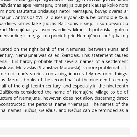
rašydamas apie Nemajūnų praeitį jis bus prisiklausęs kokio nors
kiam nors Dautartui priklausęs netoli Nemajūnų buvęs dvaras ar
jūn-. Antrosios XVIII a. pusės ir ypač XIX a. bei pirmojoje XX a.
nės kilmės laikė Juozas Balčikonis ir siejo jį su upėvardžiu
 kad Nemajūnai yra asmenvardinės kilmės, hipotetiškai galima
smenvardinę kilmę, galima priminti prie Nemajūnų esančių kaimų
situated on the right bank of the Nemunas, between Punia and
century, Nemajūnai was called Žvirždais. This statement causes
ai. It is hardly probable that several names of a settlement
islovas Moravskis (Stanisław Morawski) is more problematic. It
 old man’s stories containing inaccurately restored things.
. Metrics books of the second half of the nineteenth century
alf of the eighteenth century, and especially in the nineteenth
Balčikonis considered the name of Nemajūnai village to be of
ucture of Nemajūnai, however, does not allow discerning direct
 reconstructed: the personal name *Nemajus. The names of the
sonal names Bučius, Geležius, and Nečius can be reminded as a