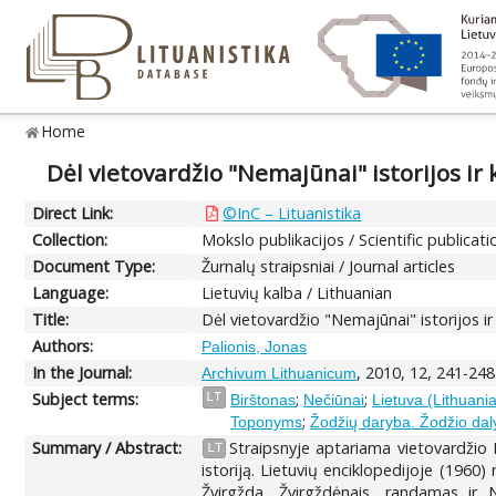
Home
Dėl vietovardžio "Nemajūnai" istorijos ir 
Direct Link:
©InC – Lituanistika
Collection:
Mokslo publikacijos / Scientific publicati
Document Type:
Žurnalų straipsniai / Journal articles
Language:
Lietuvių kalba / Lithuanian
Title:
Dėl vietovardžio "Nemajūnai" istorijos ir
Authors:
Palionis, Jonas
In the Journal:
, 2010, 12, 241-248
Archivum Lithuanicum
Subject terms:
;
;
LT
Birštonas
Nečiūnai
Lietuva (Lithuani
;
Toponyms
Žodžių daryba. Žodžio daly
Summary / Abstract:
Straipsnyje aptariama vietovardžio N
LT
istoriją. Lietuvių enciklopedijoje (1960
Žvirgžda, Žvirgždėnais, randamas ir