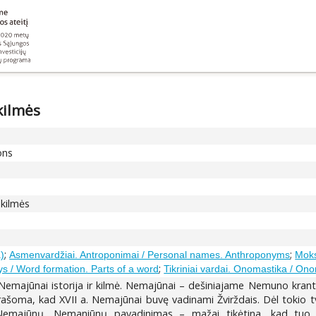
kilmės
ons
 kilmės
;
;
a)
Asmenvardžiai. Antroponimai / Personal names. Anthroponyms
Moks
;
s / Word formation. Parts of a word
Tikriniai vardai. Onomastika / On
emajūnai istorija ir kilmė. Nemajūnai – dešiniajame Nemuno krante t
) rašoma, kad XVII a. Nemajūnai buvę vadinami Žvirždais. Dėl tokio 
 Nemajūnų, Nemaniūnų pavadinimas – mažai tikėtina, kad tuo p