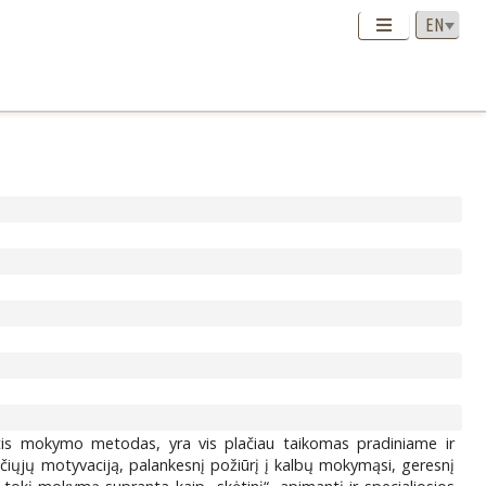
tis mokymo metodas, yra vis plačiau taikomas pradiniame ir
iųjų motyvaciją, palankesnį požiūrį į kalbų mokymąsi, geresnį