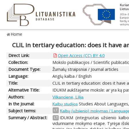
Home
CLIL in tertiary education: does it have a
Direct Link:
Open Access (CC) BY 4.0
Collection:
Mokslo publikacijos / Scientific publicati
Document Type:
Žurnalų straipsniai / Journal articles
Language:
Anglų kalba / English
Title:
CLIL in tertiary education: does it have 
Alternative Title:
IDUKM aukštajame moksle: ar yra ką pas
Authors:
Vilkancienė, Lilija
In the Journal:
Studies About Languages,
Kalbų studijos
Subject terms:
LT
Kalbų (užsienio) mokymas / Language 
Summary / Abstract:
IDUKM (integruotas užsienio kalbo
LT
viduriniame mokymo etape. Tyrėjai išsk