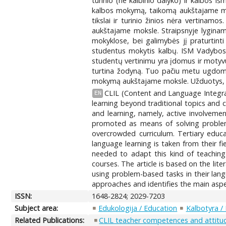
turinio (ne kalbinio dalyko) ir kalbos 
kalbos mokymą, taikomą aukštajame moks
tikslai ir turinio žinios nėra vertinam
aukštajame moksle. Straipsnyje lygina
mokyklose, bei galimybės jį praturtin
studentus mokytis kalbų. ISM Vadybos
studentų vertinimu yra įdomus ir motyvuo
turtina žodyną. Tuo pačiu metu ugdomi
mokymą aukštajame moksle. Užduotys, kur
CLIL (Content and Language Integrat
EN
learning beyond traditional topics and c
and learning, namely, active involvemen
promoted as means of solving problems
overcrowded curriculum. Tertiary educ
language learning is taken from their fi
needed to adapt this kind of teaching
courses. The article is based on the li
using problem-based tasks in their lang
approaches and identifies the main aspect
ISSN:
1648-2824; 2029-7203
Subject area:
Edukologija / Education
Kalbotyra / 
Related Publications:
CLIL teacher competences and attitu