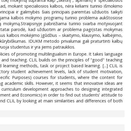
 tokį mokymą supranta kaip „skėtinį“, apimantį ir specialiosios
d, mokant specialiosios kalbos, nėra keliami turinio išmokimo
incipai ir galimybės šiais principais paremtas užduotis taikyti
zuojama kalbos mokymo programų turinio problema aukštosiose
stą mokymą.Straipsnyje pabrėžiama turinio svarba motyvuojant
ultatai parodė, kad užduotim ar problema pagrįstas mokymas
 visus kalbos mokėjimo įgūdžius – skaitymo, klausymo, kalbėjimo,
kūrybiškumas. IDUKM metodo privalumai gali praturtinti kalbų
oja studentus ir yra jiems patrauklios.
icies of promoting multilingualism in Europe. It takes language
g and teaching. CLIL builds on the principles of "good" teaching
learning methods, task or project based learning. [...] CLIL is
tory student achievement levels, lack of student motivation,
ecific Purposes) courses for students, where the content for
ing academic skills. However, it seems that innovative ideas are
ry curriculum development approaches to designing integrated
ement and Economics) in order to find out students’ attitude to
nd CLIL by looking at main similarities and differences of both