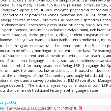
išmokimą. Aukštajame moksle IDUKM samprata skiriasi. Vieni autoriai
le jau eilę metų. Tačiau nuo IDUKM jis skiriasi pirmiausia tuo, ka
os. Straipsnyje apžvelgiami IDUKM mokymo pagrindiniai metodiniai pr
mi specialiosios ar profesinės kalbos mokymas bei IDUKM, anali
ti atvejų analizės metodu, projektais ar problemų sprendimu grį
 ir ekonomikos universiteto pirmo kurso studentų apklausos rez
jantis, padeda įsisavinti tiek nekalbinio dalyko turinį, tiek lavinti
 komunikaciniai, darbo grupėse įgūdžiai, studentų mąstymas bei 
iose kalba yra vartojama tik kaip įrankis turinio mokymuisi, motyvu
ed Learning) as an innovative educational approach reflects EU pol
urriculum by offering non-linguistic content as the basis for learnin
t of students, current and authentic materials, active teaching and 
 of traditional language learning, such as sometimes unsatisfac
ation has relied for many years on offering LSP (Language for Sp
eld of study, i. e. business, law or sciences or is based on develop
 to the challenges of the 21st century and apply interdisciplina
terature analysis and a survey conducted at ISM (University of Manag
uage classes [...] The article analyses key dimensions of both LSP a
s that can enrich traditional tertiary level language classes.
Linguistics
des
.
Darnioji daugiakalbystė
2017, 11, 196-218.