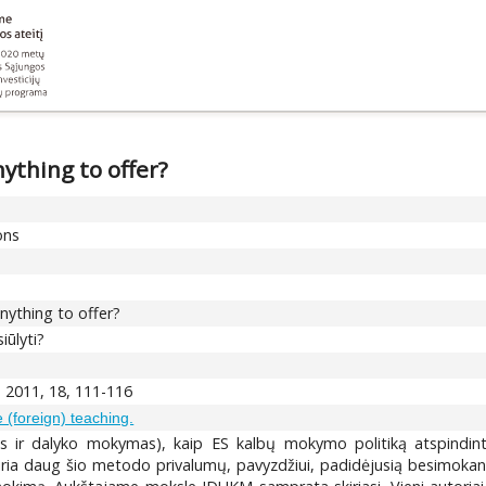
nything to offer?
ons
anything to offer?
iūlyti?
 2011, 18, 111-116
(foreign) teaching.
s ir dalyko mokymas), kaip ES kalbų mokymo politiką atspindin
iria daug šio metodo privalumų, pavyzdžiui, padidėjusią besimokanč