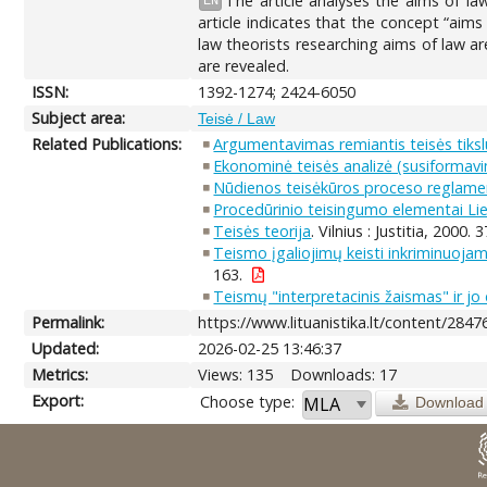
The article analyses the aims of la
EN
article indicates that the concept “aims 
law theorists researching aims of law ar
are revealed.
ISSN:
1392-1274; 2424-6050
Subject area:
Teisė / Law
Related Publications:
Argumentavimas remiantis teisės tikslu
Ekonominė teisės analizė (susiformav
Nūdienos teisėkūros proceso reglamen
Procedūrinio teisingumo elementai Lie
Teisės teorija
. Vilnius : Justitia, 2000. 
Teismo įgaliojimų keisti inkriminuojam
163.
Teismų "interpretacinis žaismas" ir jo 
Permalink:
https://www.lituanistika.lt/content/2847
Updated:
2026-02-25 13:46:37
Metrics:
Views: 135
Downloads: 17
Export:
Choose type:
Download