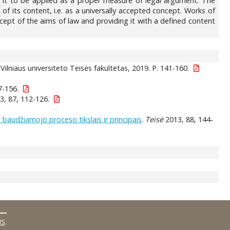
for it to be applied as a proper measure of legal argument. The
n of its content, i.e. as a universally accepted concept. Works of
ncept of the aims of law and providing it with a defined content
: Vilniaus universiteto Teisės fakultetas, 2019. P. 141-160.
7-156.
3, 87, 112-126.
 baudžiamojo proceso tikslais ir principais
.
Teisė
2013, 88, 144-
MS
.