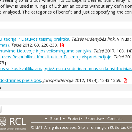
w seeking to find out whether its concept is defined sufficiently 
of law” is used in rulings of Lithuanian courts without any definitio
e analysed. The categories of benefit and justice specifying the co
: teorija ir Lietuvos teismų praktika
.
Teisės viršenybės link.
Vilnius 
imas)
.
Teisė
2012, 83, 220-233.
tavimo Lietuvoje ir jos veiksmingumo santykis
.
Teisė
2017, 103, 14
tuvos Respublikos Konstitucinio Teismo jurisprudencijoje
.
Teisė
201
375 p.
os veikos kvalifikavimą griežtesniu suderinamumas su konstituciniais
doktrininės prielaidos
.
Jurisprudencija
2012, 19 (4), 1343-1359.
6
Search
Project
Expertise
Contacts
© LMT. All rights reserved.
Site is running on
KUSoftas C