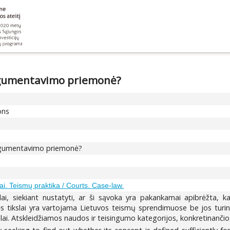
 argumentavimo priemonė?
ons
r argumentavimo priemonė?
ai. Teismų praktika / Courts. Case-law.
kslai, siekiant nustatyti, ar ši sąvoka yra pakankamai apibrėžta
tikslai yra vartojama Lietuvos teismų sprendimuose be jos turini
kslai. Atskleidžiamos naudos ir teisingumo kategorijos, konkretinančios 