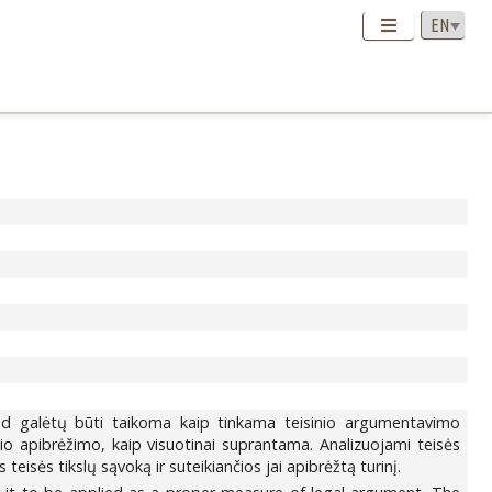
, kad galėtų būti taikoma kaip tinkama teisinio argumentavimo
o apibrėžimo, kaip visuotinai suprantama. Analizuojami teisės
teisės tikslų sąvoką ir suteikiančios jai apibrėžtą turinį.