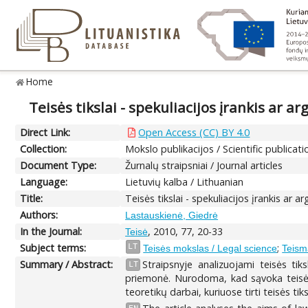
Home
Teisės tikslai - spekuliacijos įrankis ar
Direct Link:
Open Access (CC) BY 4.0
Collection:
Mokslo publikacijos / Scientific publicati
Document Type:
Žurnalų straipsniai / Journal articles
Language:
Lietuvių kalba / Lithuanian
Title:
Teisės tikslai - spekuliacijos įrankis a
Authors:
Lastauskienė, Giedrė
In the Journal:
, 2010, 77, 20-33
Teisė
Subject terms:
;
LT
Teisės mokslas / Legal science
Teism
Summary / Abstract:
Straipsnyje analizuojami teisės ti
LT
priemonė. Nurodoma, kad sąvoka teisės 
teoretikų darbai, kuriuose tirti teisės ti