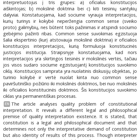
interpretuotojus į tris grupes: a) oficialus konstitucijos
aiškintojas; b) mokslinė doktrina bei c) kiti teisinių santykių
dalyviai. Konstatuojama, kad sociume vyrauja interpretacijos,
kurių turinys ir kokybė neperžengia common sense (sveiko
proto) galimybių, nes būtent toks pažinimas ir atspindi sociumo
gebėjimo pažinti ribas. Common sense suvokimas egzistuoja
šalia ekspertinio (kurį atstovauja mokslinė doktrina) ir oficialios
konstitucijos interpretacijos, kurią formuluoja konstitucinės
justicijos institucija. Straipsnyje konstatuojama, kad nors
interpretacijos yra skirtingos teisinės ir mokslinės vertės, tačiau
jos visos sudaro sociume egzistuojantį konstitucijos suvokimo
ciklą. Konstitucijos samprata yra nuolatinis diskusijų objektas, jo
turinio kokybė ir vertė nuolat kinta nuo common sense
paviršutiniško požiūrio iki mokslinės doktrinos, bei nuo mokslinės
iki oficialios konstitucinės doktrinos. Šis konstitucijos suvokimo
ciklas yra permanentiškas procesas.
The article analyses quality problem of constitutional
EN
interpretation. It reveals a different legal and philosophical
premise of quality interpretation existence. It is stated, that
constitution is a legal and philosophical document and that
determines not only the interpretative demand of constitution
but also identity of results of this process. Though interpreter