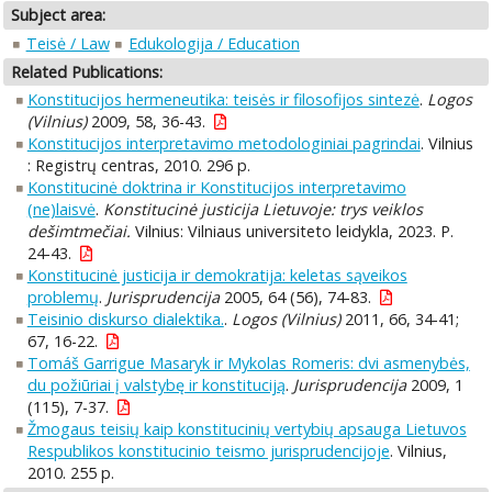
Subject area:
Teisė / Law
Edukologija / Education
Related Publications:
Konstitucijos hermeneutika: teisės ir filosofijos sintezė
.
Logos
(Vilnius)
2009, 58, 36-43.
Konstitucijos interpretavimo metodologiniai pagrindai
. Vilnius
: Registrų centras, 2010. 296 p.
Konstitucinė doktrina ir Konstitucijos interpretavimo
(ne)laisvė
.
Konstitucinė justicija Lietuvoje: trys veiklos
dešimtmečiai.
Vilnius: Vilniaus universiteto leidykla, 2023. P.
24-43.
Konstitucinė justicija ir demokratija: keletas sąveikos
problemų
.
Jurisprudencija
2005, 64 (56), 74-83.
Teisinio diskurso dialektika.
.
Logos (Vilnius)
2011, 66, 34-41;
67, 16-22.
Tomáš Garrigue Masaryk ir Mykolas Romeris: dvi asmenybės,
du požiūriai į valstybę ir konstituciją
.
Jurisprudencija
2009, 1
(115), 7-37.
Žmogaus teisių kaip konstitucinių vertybių apsauga Lietuvos
Respublikos konstitucinio teismo jurisprudencijoje
. Vilnius,
2010. 255 p.