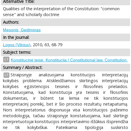
Alternative Title:
Qualities of the interpretation of the Constitution: "common
sense" and scholarly doctrine
Authors:
Mesonis, Gediminas
In the Journal:
, 2010, 63, 68-79
Logos (Vilnius)
Subject terms:
LT
Konstitucinė teisė. Konstitucija / Constitutional law. Constitution.
Summary / Abstract:
Straipsnyje analizuojama konstitucijos interpretacijų
LT
kokybės problema. Atskleidžiamos skirtingos interpretacijų
kokybės egzistencijos teisinės ir filosofinės prielaidos.
Konstatuojama, kad konstitucija yra teisinis ir filosofinis
dokumentas, ir būtent tai lemia ne tik konstitucijos
interpretacinį poreikį, bet ir šio proceso rezultatų netapatumą.
Nors interpretatorius disponuoja visa konstitucijos pažinimo
metodologija, tačiau straipsnyje konstatuojama, kad skirtingi
interpretuotojai konstitucijos interpretavimo iššūkius išsprendžia
ne tik kokybiškai. Pateikiama tipologija suskirsto