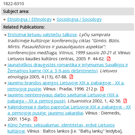
1822-6310
Subject area:
Etnologija / Ethnology
Sociologija / Sociology
Related Publications:
Erotizmai lietuvių valstiečių talkose
.
Lyčių samprata
tradicinėje kultūroje: konferencijų ciklas "Gimtis. Būtis.
Mirtis. Pasaulėžiūros ir pasaulėjautos aspektai":
konferencijos medžiaga, Vilnius, 1999 sausio 20-21 d.
Vilnius:
Lietuvos liaudies kultūros centras, 2005. P. 44-62.
Jaunatviškos draugystės romantika ir intymumas Suvalkijos ir
Žemaitijos kaime (XX a. 3-9-asis dešimtmetis)
.
Lietuvos
etnologija
2005, 4 (13), 67-88.
Jaunimo brandos apeigos Lietuvoje XIX a. pabaigoje - XX a.
pirmojoje pusėje
. Vilnius : Pradai, 1996. 212 p.
Jaunimo neintensyvaus darbo savitumai Lietuvoje (XIX a.
pabaiga – XX a. pirmoji pusė)
.
Lituanistica
2002, 1, 42-56.
Kalendoriniai ir darbo papročiai Lietuvoje XIX a. pabaigoje - XX
a. pirmojoje pusėje: jaunimo vakarėliai
. Vilnius : Diemedis,
2001. 154 p.
Kūno žymės: seksualumas, identitetas, erdvė Lietuvos
kultūroje
. Vilnius : Baltos lankos [i.e. "Baltų lankų" leidyba],