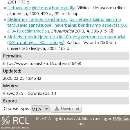
2001. 173 p.
Lietuvių apeiginė etnochoreografija
. Vilnius : Lietuvos muzikos
akademija, 2000. 459 p., [8] iliustr. lap.
Meilinimosi raiškos transformacijos Lietuvos kaimo jaunimo
tarpusavio santykiuose : neverbalinis bendravimo aspektas (XX
a. 3–10 dešimtmečiai)
.
Lituanistica
2013, 4, 300-315.
Moteris tradicinėje lietuvių kultūroje: gyvenimo ciklo papročiai
(XIX a. pabaiga - XX a. vidurys)
. Kaunas : Vytauto Didžiojo
universiteto leidykla, 2002. 163 p.
Permalink:
https://www.lituanistika.lt/content/26458
Updated:
2026-02-25 13:46:42
Metrics:
Views: 225
Downloads: 13
Export:
Choose type:
Download
© LMT. All rights reserved.
Site is running on
KUSoftas
CMS
.