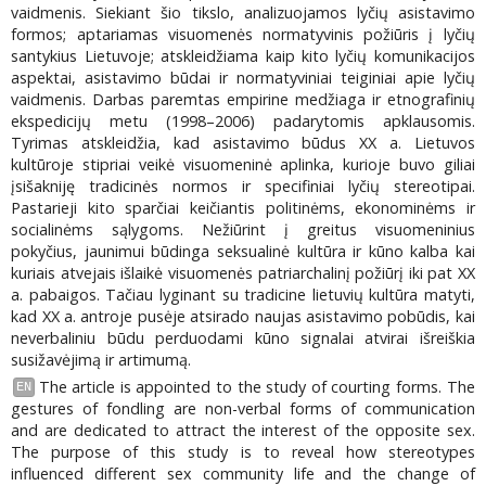
vaidmenis. Siekiant šio tikslo, analizuojamos lyčių asistavimo
formos; aptariamas visuomenės normatyvinis požiūris į lyčių
santykius Lietuvoje; atskleidžiama kaip kito lyčių komunikacijos
aspektai, asistavimo būdai ir normatyviniai teiginiai apie lyčių
vaidmenis. Darbas paremtas empirine medžiaga ir etnografinių
ekspedicijų metu (1998–2006) padarytomis apklausomis.
Tyrimas atskleidžia, kad asistavimo būdus XX a. Lietuvos
kultūroje stipriai veikė visuomeninė aplinka, kurioje buvo giliai
įsišakniję tradicinės normos ir specifiniai lyčių stereotipai.
Pastarieji kito sparčiai keičiantis politinėms, ekonominėms ir
socialinėms sąlygoms. Nežiūrint į greitus visuomeninius
pokyčius, jaunimui būdinga seksualinė kultūra ir kūno kalba kai
kuriais atvejais išlaikė visuomenės patriarchalinį požiūrį iki pat XX
a. pabaigos. Tačiau lyginant su tradicine lietuvių kultūra matyti,
kad XX a. antroje pusėje atsirado naujas asistavimo pobūdis, kai
neverbaliniu būdu perduodami kūno signalai atvirai išreiškia
susižavėjimą ir artimumą.
The article is appointed to the study of courting forms. The
EN
gestures of fondling are non-verbal forms of communication
and are dedicated to attract the interest of the opposite sex.
The purpose of this study is to reveal how stereotypes
influenced different sex community life and the change of