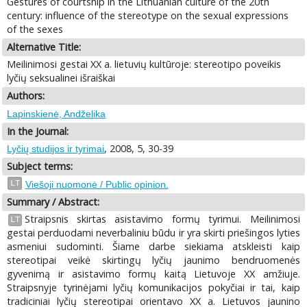
Gestures of courtship in the Lithuanian culture of the 20th
century: influence of the stereotype on the sexual expressions
of the sexes
Alternative Title:
Meilinimosi gestai XX a. lietuvių kultūroje: stereotipo poveikis
lyčių seksualinei išraiškai
Authors:
Lapinskienė, Andželika
In the Journal:
, 2008, 5, 30-39
Lyčių studijos ir tyrimai
Subject terms:
LT
Viešoji nuomonė / Public opinion.
Summary / Abstract:
Straipsnis skirtas asistavimo formų tyrimui. Meilinimosi
LT
gestai perduodami neverbaliniu būdu ir yra skirti priešingos lyties
asmeniui sudominti. Šiame darbe siekiama atskleisti kaip
stereotipai veikė skirtingų lyčių jaunimo bendruomenės
gyvenimą ir asistavimo formų kaitą Lietuvoje XX amžiuje.
Straipsnyje tyrinėjami lyčių komunikacijos pokyčiai ir tai, kaip
tradiciniai lyčių stereotipai orientavo XX a. Lietuvos jaunino