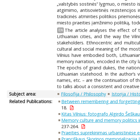
„valstybės sostinės“ lygmuo, o miesto is
atgimimo, antisovietinės rezistencijo
tradicinės atminties politikos priemonės
miesto praeities įamžinimo politiką, tod
The article analyses the effect of 
EN
Lithuanian cities, and the way the Vil
stakeholders. Ethnocentric and multicul
cultural and social meaning of the most
Vilnius have embodied both, Lithuanian 
memory narration, encoded in the city la
The epochs of grand dukes, the national
Lithuanian statehood. In the author’s 
names, etc. – are the continuation of th
to talks about a consistent and creative
Subject area:
Filosofija / Philosophy
Istorija / Hist
Related Publications:
Between remembering and forgetting -
18.
Kitas Vilnius: fotografo Algirdo Šeškaus
Memory culture and memory politics in 
237-264.
Praeities suprekinimas urbanistinėse 
Pranciškaus Skorinos memorializacija 