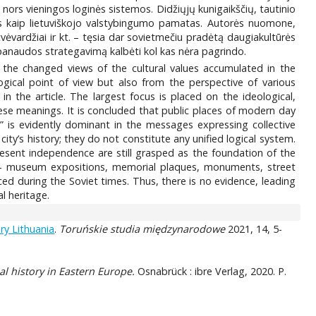
nors vieningos loginės sistemos. Didžiųjų kunigaikščių, tautinio
s kaip lietuviškojo valstybingumo pamatas. Autorės nuomone,
vėvardžiai ir kt. – tęsia dar sovietmečiu pradėtą daugiakultūrės
ų panaudos strategavimą kalbėti kol kas nėra pagrindo.
on the changed views of the cultural values accumulated in the
ogical point of view but also from the perspective of various
in the article. The largest focus is placed on the ideological,
hese meanings. It is concluded that public places of modern day
al” is evidently dominant in the messages expressing collective
ty’s history; they do not constitute any unified logical system.
resent independence are still grasped as the foundation of the
ius – museum expositions, memorial plaques, monuments, street
ced during the Soviet times. Thus, there is no evidence, leading
l heritage.
ry Lithuania
.
Toruńskie studia międzynarodowe
2021, 14, 5-
ial history in Eastern Europe.
Osnabrück : ibre Verlag, 2020. P.