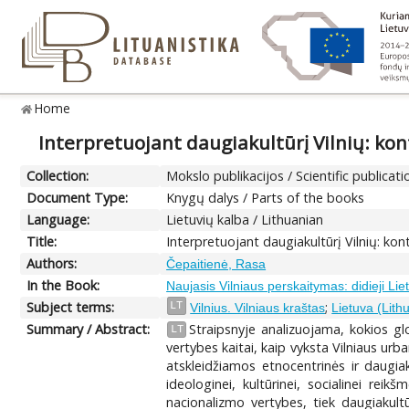
Home
Interpretuojant daugiakultūrį Vilnių: ko
Collection:
Mokslo publikacijos / Scientific publicati
Document Type:
Knygų dalys / Parts of the books
Language:
Lietuvių kalba / Lithuanian
Title:
Interpretuojant daugiakultūrį Vilnių: ko
Authors:
Čepaitienė, Rasa
In the Book:
Naujasis Vilniaus perskaitymas: didieji Lie
Subject terms:
;
LT
Vilnius. Vilniaus kraštas
Lietuva (Lith
Summary / Abstract:
Straipsnyje analizuojama, kokios gl
LT
vertybes kaitai, kaip vyksta Vilniaus urb
atskleidžiamos etnocentrinės ir daugiak
ideologinei, kultūrinei, socialinei re
nacionalizmo vertybes, tiek daugiakult