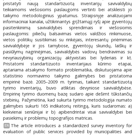
pristatyti naują standartizuotą inventarijų savivaldybių
teikiamoms viešosioms paslaugoms vertinti bei atskleisti jo
taikymo metodologinius ypatumus. Straipsnyje analizuojami
informaciniai kanalai, užtikrinantys grįžtamąjį ryšį apie gyventojų
pasitenkinimą savivaldybės sprendimais ir viešosiomis
paslaugomis: piliečių balsavimas vietos valdžios rinkimuose,
vietos politikų susitikimas su rinkėjais, interesantų priėmimas
savivaldybėje ir jos tarnybose, gyventojų skundų, laiškų ir
pasiūlymų nagrinėjimas, savivaldybės vadovų bendravimas su
nevyriausybinių organizacijų aktyvistais bei lyderiais ir kt.
Pristatomi standartizuoto inventarijaus kūrimo etapai,
aptariama atsakymo formato problematika, diskutuojama apie
statistinio normavimo taikymo galimybes bei pristatoma
empirinė bazė. 2005–2009 m. tyrimas, taikant standartizuotą
tyrimo inventarijų, buvo atliktas devyniose savivaldybėse.
Empirinę tyrimo duomenų bazę sudaro apie dešimt tūkstančių
stebinių. Pažymėtina, kad sukurta tyrimo metodologija numato
galimybes sukurti 165 indikatorių reitingą, kuris sudaromas: a)
kiekvienai seniūnijai ir b) apibendrintai visai savivaldybei bei
pasiekimų ir problemų topografijos matricas.
The article introduces a standardized survey inventory for
EN
evaluation of public services provided by municipalities and