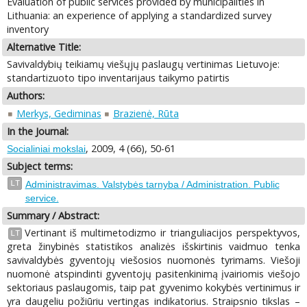
Evaluation of public services provided by municipalities in
Lithuania: an experience of applying a standardized survey
inventory
Alternative Title:
Savivaldybių teikiamų viešųjų paslaugų vertinimas Lietuvoje:
standartizuoto tipo inventarijaus taikymo patirtis
Authors:
Merkys, Gediminas
Brazienė, Rūta
In the Journal:
, 2009, 4 (66), 50-61
Socialiniai mokslai
Subject terms:
LT
Administravimas. Valstybės tarnyba / Administration. Public
service.
Summary / Abstract:
Vertinant iš multimetodizmo ir trianguliacijos perspektyvos,
LT
greta žinybinės statistikos analizės išskirtinis vaidmuo tenka
savivaldybės gyventojų viešosios nuomonės tyrimams. Viešoji
nuomonė atspindinti gyventojų pasitenkinimą įvairiomis viešojo
sektoriaus paslaugomis, taip pat gyvenimo kokybės vertinimus ir
yra daugeliu požiūriu vertingas indikatorius. Straipsnio tikslas –