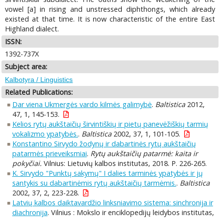
vowel [a] in rising and unstressed diphthongs, which already
existed at that time. It is now characteristic of the entire East
Highland dialect.
ISSN:
1392-737X
Subject area:
Kalbotyra / Linguistics
Related Publications:
Dar viena Ukmergės vardo kilmės galimybė
.
Baltistica
2012,
47, 1, 145-153.
Kelios rytų aukštaičių širvintiškių ir pietų panevėžiškių tarmių
vokalizmo ypatybės.
.
Baltistica
2002, 37, 1, 101-105.
Konstantino Sirvydo žodynų ir dabartinės rytų aukštaičių
patarmės prieveiksmiai
.
Rytų aukštaičių patarmė: kaita ir
pokyčiai.
Vilnius: Lietuvių kalbos institutas, 2018. P. 226-265.
K. Sirvydo "Punktų sakymų" I dalies tarminės ypatybės ir jų
santykis su dabartinėmis rytų aukštaičių tarmėmis.
.
Baltistica
2002, 37, 2, 223-228.
Latvių kalbos daiktavardžio linksniavimo sistema: sinchronija ir
diachronija
. Vilnius : Mokslo ir enciklopedijų leidybos institutas,