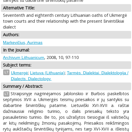
santykis su dabartine širvintiškių patarme
Alternative Title:
Sevententh and eightenth century Lithuanian oaths of Ukmergė
town courts and their relationship with the present širvintiškiai
dialect
Authors:
Markevičius, Aurimas
In the Journal:
, 2008, 10, 97-110
Archivum Lithuanicum
Subject terms:
;
;
LT
Ukmergė
Lietuva (Lithuania)
Tarmės. Dialektai. Dialektologija /
Dialects. Dialectology.
Summary / Abstract:
Straipsnyje nagrinėjamos Jablonskio ir Burbos paskelbtos
LT
septynios XVII a. Ukmergės teismų priesaikos ir jų santykis su
dabartine širvintiškių patarme. Lietuviški XVI-XVII a. raštai
dažniausiai religinio turinio, o dalis priesaikų teksto yra
pasaulietinio turinio. Be to, jos užrašytos tiesiogiai iš valstiečių
ar kitų nekilmingų žmonių pasakojimų. Priesaikos reikšmingos
rytų aukštaičių širvintiškių tyrėjams, nes tarp XVI-XVII a. išleistų