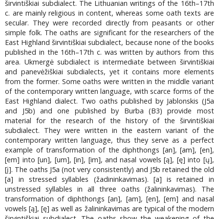
širvintiškiai subdialect. The Lithuanian writings of the 16th–17th
c. are mainly religious in content, whereas some oath texts are
secular. They were recorded directly from peasants or other
simple folk. The oaths are significant for the researchers of the
East Highland širvintiškiai subdialect, because none of the books
published in the 16th–17th c. was written by authors from this
area. Ukmergė subdialect is intermediate between širvintiškiai
and panevėžiškiai subdialects, yet it contains more elements
from the former. Some oaths were written in the middle variant
of the contemporary written language, with scarce forms of the
East Highland dialect. Two oaths published by Jablonskis (J5a
and J5b) and one published by Burba (B3) provide most
material for the research of the history of the širvintiškiai
subdialect. They were written in the eastern variant of the
contemporary written language, thus they serve as a perfect
example of transformation of the diphthongs [an], [am], [en],
[em] into [un], [um], [in], [im], and nasal vowels [ą], [ę] into [ų],
[į]. The oaths J5a (not very consistently) and J5b retained the old
[a] in stressed syllables (žadininkavimas). [a] is retained in
unstressed syllables in all three oaths (žalininkavimas). The
transformation of diphthongs [an], [am], [en], [em] and nasal
vowels [ą], [ę] as well as žalininkavimas are typical of the modern
širvintiškiai subdialect. The oaths show the weakening of the