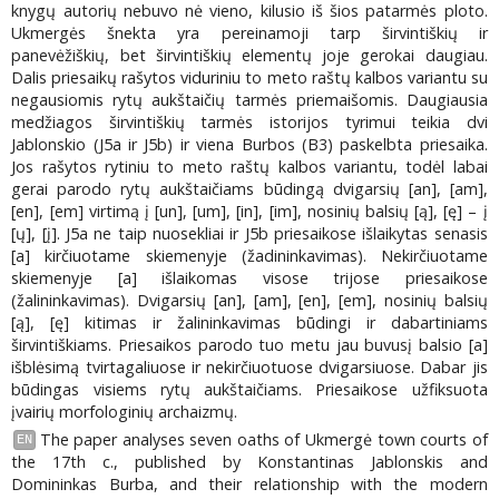
knygų autorių nebuvo nė vieno, kilusio iš šios patarmės ploto.
Ukmergės šnekta yra pereinamoji tarp širvintiškių ir
panevėžiškių, bet širvintiškių elementų joje gerokai daugiau.
Dalis priesaikų rašytos viduriniu to meto raštų kalbos variantu su
negausiomis rytų aukštaičių tarmės priemaišomis. Daugiausia
medžiagos širvintiškių tarmės istorijos tyrimui teikia dvi
Jablonskio (J5a ir J5b) ir viena Burbos (B3) paskelbta priesaika.
Jos rašytos rytiniu to meto raštų kalbos variantu, todėl labai
gerai parodo rytų aukštaičiams būdingą dvigarsių [an], [am],
[en], [em] virtimą į [un], [um], [in], [im], nosinių balsių [ą], [ę] – į
[ų], [į]. J5a ne taip nuosekliai ir J5b priesaikose išlaikytas senasis
[a] kirčiuotame skiemenyje (žadininkavimas). Nekirčiuotame
skiemenyje [a] išlaikomas visose trijose priesaikose
(žalininkavimas). Dvigarsių [an], [am], [en], [em], nosinių balsių
[ą], [ę] kitimas ir žalininkavimas būdingi ir dabartiniams
širvintiškiams. Priesaikos parodo tuo metu jau buvusį balsio [a]
išblėsimą tvirtagaliuose ir nekirčiuotuose dvigarsiuose. Dabar jis
būdingas visiems rytų aukštaičiams. Priesaikose užfiksuota
įvairių morfologinių archaizmų.
The paper analyses seven oaths of Ukmergė town courts of
EN
the 17th c., published by Konstantinas Jablonskis and
Domininkas Burba, and their relationship with the modern