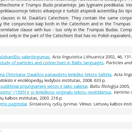
thechisme ir Trumpo Budo pratarmėje. Jais lyginami predikatai. Ve
priklausomoje teksto atkarpoje ir turbūt atspindi autentišką šio tip
 clauses in M. Daukša's Catechism. They contain the same conjun
y the conjunction kaip both in the Catechism and in the Trumpas 
correlative clause with kuo - tuo only in the Trumpas Budas. Com
used only in the part of the Catechism that has no Polish equivalen
o būdvardžių valentingumas
.
Acta linguistica Lithuanica
2002, 46, 131
tudy of particles and connectives in Baltic languages
.
Particles and
a Christiana: Daukšos panaudoto lenkiško teksto šaltinis
.
Acta ling
: Mokslo ir enciklopedijų leidybos institutas, 2008. 633 p.
ėtiniai prijungiamieji vietos ir laiko sakiniai
.
Baltu filoloģija
2005, 1
zmo“ (1595) ir jo lenkiškojo originalo tekstų neatitikimus
.
Vertimo 
uvių kalbos institutas, 2003. 216 p.
šymo pagrindai
.
Sintaksinių ryšių tyrimai.
Vilnius: Lietuvių kalbos inst