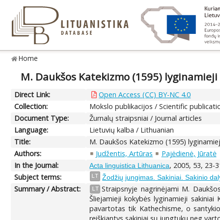
Home
M. Daukšos Katekizmo (1595) lyginamieji 
Direct Link:
Open Access (CC) BY-NC 4.0
Collection:
Mokslo publikacijos / Scientific publicati
Document Type:
Žurnalų straipsniai / Journal articles
Language:
Lietuvių kalba / Lithuanian
Title:
M. Daukšos Katekizmo (1595) lyginamieji
Authors:
Judžentis, Artūras
Pajėdienė, Jūratė
In the Journal:
, 2005, 53, 23-3
Acta linguistica Lithuanica
Subject terms:
LT
Žodžių jungimas. Sakiniai. Sakinio da
Summary / Abstract:
Straipsnyje nagrinėjami M. Daukšos 
LT
Šliejamieji kokybės lyginamieji sakini
pavartotas tik Kathechisme, o santykio
reiškiantys sakiniai su jungtuku neg var