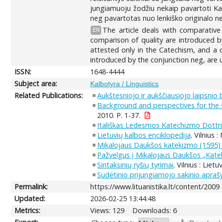
jungiamuoju žodžiu nekaip pavartoti Ka
neg pavartotas nuo lenkiško originalo ne
The article deals with comparative
EN
comparison of quality are introduced b
attested only in the Catechism, and a 
introduced by the conjunction neg, are 
ISSN:
1648-4444
Subject area:
Kalbotyra / Linguistics
Related Publications:
Aukštesniojo ir aukščiausiojo laipsni
Background and perspectives for the s
2010. P. 1-37.
Itališkas Ledesmos Katechizmo Dottrin
Lietuvių kalbos enciklopedija
. Vilnius 
Mikalojaus Daukšos katekizmo (1595) sud
Pažvelgus į Mikalojaus Daukšos „Kateki
Sintaksinių ryšių tyrimai
. Vilnius : Liet
Sudėtinio prijungiamojo sakinio apra
Permalink:
https://www.lituanistika.lt/content/2009
Updated:
2026-02-25 13:44:48
Metrics:
Views: 129
Downloads: 6