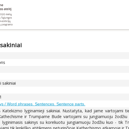
sakiniai
ons
 sakiniai
1
lys / Word phrases. Sentences. Sentence parts.
Katekizmo lyginamieji sakiniai. Nustatyta, kad jame vartojami tie 
ai Kathechisme ir Trumpame Bude vartojami su jungiamuoju žodžiu 
 lyginimasis sakinys su koreliuotu jungiamuoju žodžiu kuo - tik 
tojami tik lenkiško atitikmens neturinčioje Kathechismo atkarpoje ir 