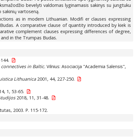
iksmažodžio bevelyti valdomas lyginamasis sakinys su jungtuku
o sakinių vartoseną.
ctions as in modern Lithuanian. Modifi er clauses expressing
Budas. A comparative clause of quantity introduced by kiek is
parative complement clauses expressing differences of degree,
t, and in the Trumpas Budas.
-144.
 connectives in Baltic.
Vilnius: Asociacija "Academia Salensis",
uistica Lithuanica
2001, 44, 227-250.
4, 1, 53-65.
studijos
2018, 11, 31-48.
itutas, 2003. P. 115-172.