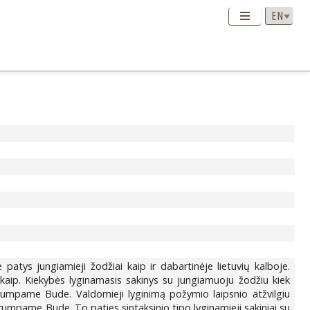
patys jungiamieji žodžiai kaip ir dabartinėje lietuvių kalboje.
kaip. Kiekybės lyginamasis sakinys su jungiamuoju žodžiu kiek
Trumpame Bude. Valdomieji lyginimą požymio laipsnio atžvilgiu
Trumpame Bude. To paties sintaksinio tipo lyginamieji sakiniai su