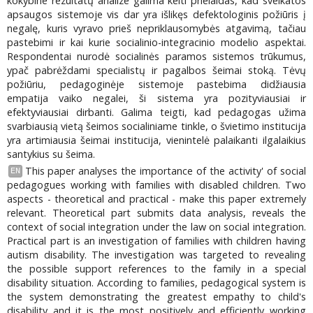
kokybine rezultatų analize galima kelti prielaidas, kad sveikatos
apsaugos sistemoje vis dar yra išlikęs defektologinis požiūris į
negalę, kuris vyravo prieš nepriklausomybės atgavimą, tačiau
pastebimi ir kai kurie socialinio-integracinio modelio aspektai.
Respondentai nurodė socialinės paramos sistemos trūkumus,
ypač pabrėždami specialistų ir pagalbos šeimai stoką. Tėvų
požiūriu, pedagoginėje sistemoje pastebima didžiausia
empatija vaiko negalei, ši sistema yra pozityviausiai ir
efektyviausiai dirbanti. Galima teigti, kad pedagogas užima
svarbiausią vietą šeimos socialiniame tinkle, o švietimo institucija
yra artimiausia šeimai institucija, vienintelė palaikanti ilgalaikius
santykius su šeima.
This paper analyses the importance of the activity' of social
EN
pedagogues working with families with disabled children. Two
aspects - theoretical and practical - make this paper extremely
relevant. Theoretical part submits data analysis, reveals the
context of social integration under the law on social integration.
Practical part is an investigation of families with children having
autism disability. The investigation was targeted to revealing
the possible support references to the family in a special
disability situation. According to families, pedagogical system is
the system demonstrating the greatest empathy to child's
disability and it is the most positively and efficiently working