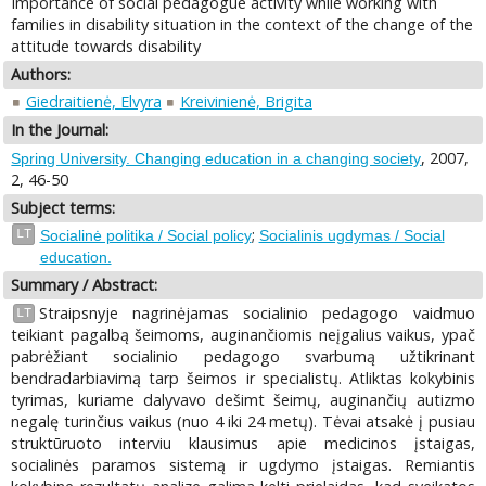
Importance of social pedagogue activity while working with
families in disability situation in the context of the change of the
attitude towards disability
Authors:
Giedraitienė, Elvyra
Kreivinienė, Brigita
In the Journal:
, 2007,
Spring University. Changing education in a changing society
2, 46-50
Subject terms:
;
LT
Socialinė politika / Social policy
Socialinis ugdymas / Social
education.
Summary / Abstract:
Straipsnyje nagrinėjamas socialinio pedagogo vaidmuo
LT
teikiant pagalbą šeimoms, auginančiomis neįgalius vaikus, ypač
pabrėžiant socialinio pedagogo svarbumą užtikrinant
bendradarbiavimą tarp šeimos ir specialistų. Atliktas kokybinis
tyrimas, kuriame dalyvavo dešimt šeimų, auginančių autizmo
negalę turinčius vaikus (nuo 4 iki 24 metų). Tėvai atsakė į pusiau
struktūruoto interviu klausimus apie medicinos įstaigas,
socialinės paramos sistemą ir ugdymo įstaigas. Remiantis