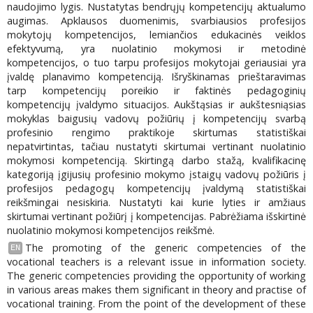
naudojimo lygis. Nustatytas bendrųjų kompetencijų aktualumo
augimas. Apklausos duomenimis, svarbiausios profesijos
mokytojų kompetencijos, lemiančios edukacinės veiklos
efektyvumą, yra nuolatinio mokymosi ir metodinė
kompetencijos, o tuo tarpu profesijos mokytojai geriausiai yra
įvaldę planavimo kompetenciją. Išryškinamas prieštaravimas
tarp kompetencijų poreikio ir faktinės pedagoginių
kompetencijų įvaldymo situacijos. Aukštąsias ir aukštesniąsias
mokyklas baigusių vadovų požiūrių į kompetencijų svarbą
profesinio rengimo praktikoje skirtumas statistiškai
nepatvirtintas, tačiau nustatyti skirtumai vertinant nuolatinio
mokymosi kompetenciją. Skirtingą darbo stažą, kvalifikacinę
kategoriją įgijusių profesinio mokymo įstaigų vadovų požiūris į
profesijos pedagogų kompetencijų įvaldymą statistiškai
reikšmingai nesiskiria. Nustatyti kai kurie lyties ir amžiaus
skirtumai vertinant požiūrį į kompetencijas. Pabrėžiama išskirtinė
nuolatinio mokymosi kompetencijos reikšmė.
The promoting of the generic competencies of the
EN
vocational teachers is a relevant issue in information society.
The generic competencies providing the opportunity of working
in various areas makes them significant in theory and practise of
vocational training. From the point of the development of these