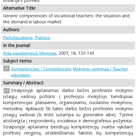
situacija ir poreikis
Alternative Title:
Generic competencies of vocational teachers: the situation and
the demand in labour market
Authors:
Pečiuliauskienė, Palmira
In the Journal:
, 2007, 18, 132-143
Acta paedagogica Vilnensia
Subject terms:
;
LT
Kompetencijos / Competencies
Mokytojų ugdymas / Teacher
education.
Summary / Abstract:
Straipsnyje aptariamas darbo biržos profesinio mokymo
LT
įstaigų vadovų požiūris į profesijos mokytojo bendrąsias
kompetencijas: planavimo, organizavimo, nuolatinio mokymosi,
metodinę. Apklausti 56 šalies darbo biržos profesinio mokymo
įstaigų vadovai (ši imtis sutampa su generaline aibe). Tyrime
atsižvelgta į respondentų socialinius ir demografinius požymius.
Straipsnyje aptariama bendrųjų kompetencijų svarba vykdant
profesinį rengimą, atskleidžiamas faktinis šių kompetencijų