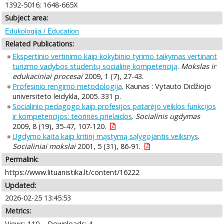
1392-5016; 1648-665X
Subject area:
Edukologija / Education
Related Publications:
Ekspertinio vertinimo kaip kokybinio tyrimo taikymas vertinant
turizmo vadybos studentų socialinę kompetenciją
.
Mokslas ir
edukaciniai procesai
2009, 1 (7), 27-43.
Profesinio rengimo metodologija
. Kaunas : Vytauto Didžiojo
universiteto leidykla, 2005. 331 p.
Socialinio pedagogo kaip profesijos patarėjo veiklos funkcijos
ir kompetencijos: teorinės prielaidos
.
Socialinis ugdymas
2009, 8 (19), 35-47, 107-120.
Ugdymo kaita kaip kritinį mąstymą sąlygojantis veiksnys
.
Socialiniai mokslai
2001, 5 (31), 86-91.
Permalink:
https://www.lituanistika.lt/content/16222
Updated:
2026-02-25 13:45:53
Metrics:
Views: 110
Downloads: 4