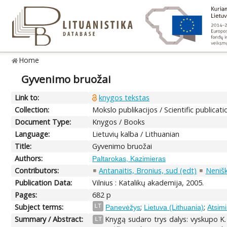
Home
Gyvenimo bruožai
Link to:
knygos tekstas
Collection:
Mokslo publikacijos / Scientific publicati
Document Type:
Knygos / Books
Language:
Lietuvių kalba / Lithuanian
Title:
Gyvenimo bruožai
Authors:
Paltarokas, Kazimieras
Contributors:
Antanaitis, Bronius, sud (edt)
Nenišk
Publication Data:
Vilnius : Katalikų akademija, 2005.
Pages:
682 p
Subject terms:
;
;
LT
Panevėžys
Lietuva (Lithuania)
Atsimi
Summary / Abstract:
Knygą sudaro trys dalys: vyskupo K. 
LT