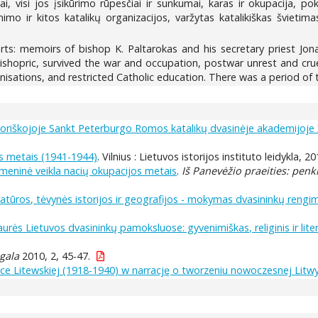
i, visi jos įsikūrimo rūpesčiai ir sunkumai, karas ir okupacija, p
imo ir kitos katalikų organizacijos, varžytas katalikiškas švietimas
ts: memoirs of bishop K. Paltarokas and his secretary priest Jonas
ishopric, survived the war and occupation, postwar unrest and crue
isations, and restricted Catholic education. There was a period of 
ratoriškojoje Sankt Peterburgo Romos katalikų dvasinėje akademijoj
os metais (1941-1944)
. Vilnius : Lietuvos istorijos instituto leidykla, 2
meninė veikla nacių okupacijos metais
.
Iš Panevėžio praeities: penk
teratūros, tėvynės istorijos ir geografijos - mokymas dvasininkų rengi
aurės Lietuvos dvasininkų pamoksluose: gyvenimiškas, religinis ir liter
gala
2010, 2, 45-47.
ice Litewskiej (1918-1940) w narrację o tworzeniu nowoczesnej Litw