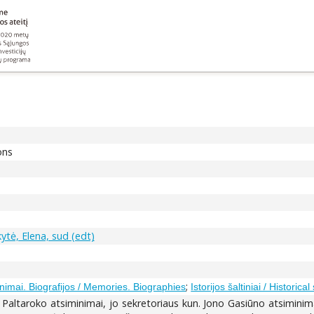
ons
ytė, Elena, sud (edt)
;
nimai. Biografijos / Memories. Biographies
Istorijos šaltiniai / Historica
Paltaroko atsiminimai, jo sekretoriaus kun. Jono Gasiūno atsiminimai 