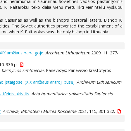
okario neramumai ir žiaurumai. Sovietinės vadžios pastangomis
. K. Paltarokui teko dalia vienu metu likti vieninteliu vyskupu
 Gasiūnas as well as the bishop's pastoral letters. Bishop K.
lties. The Soviet authorities prevented the establishment of a
time when K. Paltarokas was the only bishop in Lithuania.
e XIX amžiaus pabaigoje
.
Archivum Lithuanicum
2009, 11, 277-
010. 336 p.
i bažnyčios šimtmečiai.
Panevėžys: Panevėžio kraštotyros
mo įstaigose: (XIX amžiaus antroji pusė)
.
Archivum Lithuanicum
atūrinis akiratis
.
Acta humanitarica universitatis Saulensis
y
.
Archiwa, Biblioteki i Muzea Kościelne
2021, 115, 301-322.