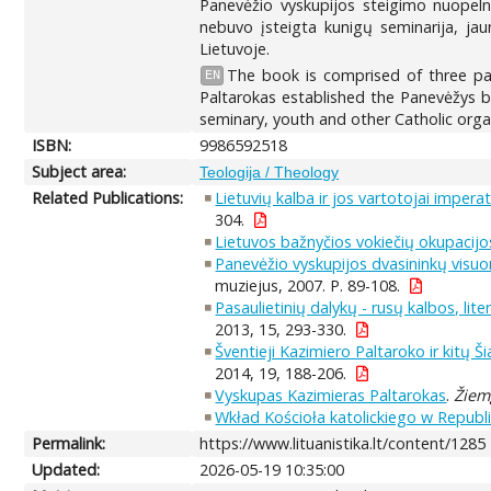
Panevėžio vyskupijos steigimo nuopelna
nebuvo įsteigta kunigų seminarija, jaun
Lietuvoje.
The book is comprised of three par
EN
Paltarokas established the Panevėžys b
seminary, youth and other Catholic organ
ISBN:
9986592518
Subject area:
Teologija / Theology
Related Publications:
Lietuvių kalba ir jos vartotojai impe
304.
Lietuvos bažnyčios vokiečių okupacij
Panevėžio vyskupijos dvasininkų visuo
muziejus, 2007. P. 89-108.
Pasaulietinių dalykų - rusų kalbos, li
2013, 15, 293-330.
Šventieji Kazimiero Paltaroko ir kitų Ši
2014, 19, 188-206.
Vyskupas Kazimieras Paltarokas
.
Žiem
Wkład Kościoła katolickiego w Republ
Permalink:
https://www.lituanistika.lt/content/1285
Updated:
2026-05-19 10:35:00