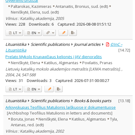
Gyvenimo bruožai
History
2
Paltarokas, Kazimieras
Antanaitis, Bronius, sud. (edt)
Theology
3
Neniškytė, Elena, sud. (edt)
Text language
Vilnius : Katalikų akademija, 2005
Country of publication
Views:
228
Downloads:
6
Captured:
2026-08-08 01:51:12
Historical periods
LT
EN
Lithuanian place names
Lituanistika
Scientific publications
Journal articles
©InC –
Subject
Lituanistika
[
14.72
]
Journal
Prelato Mykolo Krupavičiaus kelionės į JAV dienoraštis
Neniškytė, Elena
Katilius, Algimantas
Povilaitis, Pranas
Lietuvių katalikų mokslo akademijos metraštis [LKMA metraštis]. ,
2004, 24, 547-588
Views:
31
Downloads:
3
Captured:
2026-07-31 00:00:27
LT
EN
Lituanistika
Scientific publications
Books & books parts
[
13.18
]
Arkivyskupas Teofilius Matulionis laiškuose ir dokumentuose
[Archbishop Teofilius Matulionis in letters and documents]
Boruta, Jonas
Neniškytė, Elena
Katilius, Algimantas
Tyla,
Antanas, red. (edt)
Vilnius : Katalikų akademija, 2002