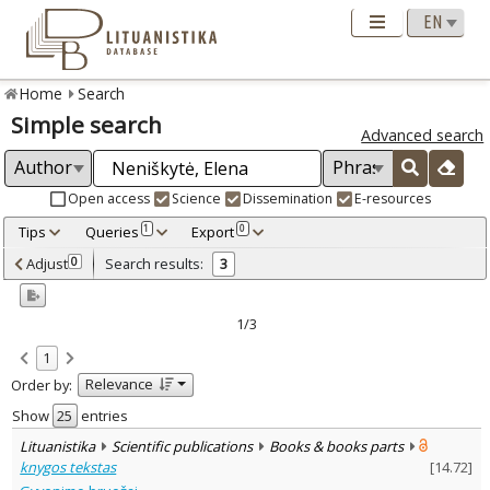
Home
Search
Simple search
Advanced search
Open access
Science
Dissemination
E-resources
Tips
Queries
Export
1
0
Adjusted by criteria
Adjust
Search results:
0
3
0
Year
–
2002
2005
1/3
Refine
:
1
Open access
2
Relevance
Order by:
Scientific publications
3
Document Type
:
Show
entries
Books & books parts
2
Lituanistika
Scientific publications
Books & books parts
Journal articles
1
knygos tekstas
[
14.72
]
Subject area
: