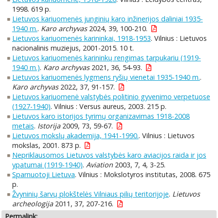
1998. 619 p.
Lietuvos kariuomenės junginių karo inžinerijos daliniai 1935-
1940 m.
.
Karo archyvas
2024, 39, 100-210.
Lietuvos kariuomenės karininkai, 1918-1953
. Vilnius : Lietuvos
nacionalinis muziejus, 2001-2015. 10 t.
Lietuvos kariuomenės karininkų rengimas tarpukariu (1919-
1940 m.)
.
Karo archyvas
2021, 36, 54-93.
Lietuvos kariuomenės lygmens ryšių vienetai 1935-1940 m.
.
Karo archyvas
2022, 37, 91-157.
Lietuvos kariuomenė valstybės politinio gyvenimo verpetuose
(1927-1940)
. Vilnius : Versus aureus, 2003. 215 p.
Lietuvos karo istorijos tyrimų organizavimas 1918-2008
metais
.
Istorija
2009, 73, 59-67.
Lietuvos mokslų akademija, 1941-1990.
. Vilnius : Lietuvos
mokslas, 2001. 873 p.
Nepriklausomos Lietuvos valstybės karo aviacijos raida ir jos
ypatumai (1919-1940)
.
Aviation
2003, 7, 4, 3-25.
Sparnuotoji Lietuva
. Vilnius : Mokslotyros institutas, 2008. 675
p.
Žvyninių šarvų plokštelės Vilniaus pilių teritorijoje
.
Lietuvos
archeologija
2011, 37, 207-216.
Permalink: