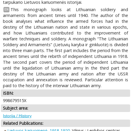
tarpukario Lietuvos kariuomenės istorijai.
This monograph looks at Lithuanian soldiery and
EN
armaments from ancient times until 1940. The author of the
book analyses what influence the armed forces had in the
destiny of the Lithuanian nation and state in various epochs,
and how Lithuanians contributed to the improvement of
warfare techniques and soldiery. A monograph “The Lithuanian
Soldiery and Armaments” (Lietuvių karyba ir ginkluotė) is divided
into three main parts. The first part includes the period from the
ancient times until the rebirth of independent Lithuania in 1918.
The second part covers the period of independent Lithuania
until the liquidation of Lithuanian army In the third part the
destiny of the Lithuanian army and nation after the USSR
occupation and annexation is reviewed. Particular attention is
paid to the history of the interwar Lithuanian army.
ISBN:
998679515X
Subject area:
Istorija / History
Related Publications:
Lietuvos kariuomenė, 1918-1920
. Vilnius : Leidybos centras,