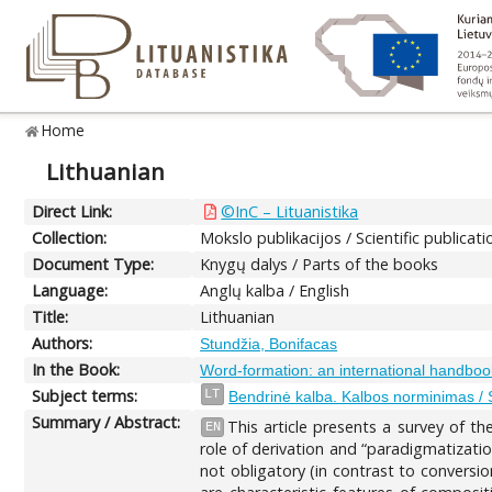
Home
Lithuanian
Direct Link:
©InC – Lituanistika
Collection:
Mokslo publikacijos / Scientific publicati
Document Type:
Knygų dalys / Parts of the books
Language:
Anglų kalba / English
Title:
Lithuanian
Authors:
Stundžia, Bonifacas
In the Book:
Word-formation: an international handbook
Subject terms:
LT
Bendrinė kalba. Kalbos norminimas / 
Summary / Abstract:
This article presents a survey of t
EN
role of derivation and “paradigmatizati
not obligatory (in contrast to conversi