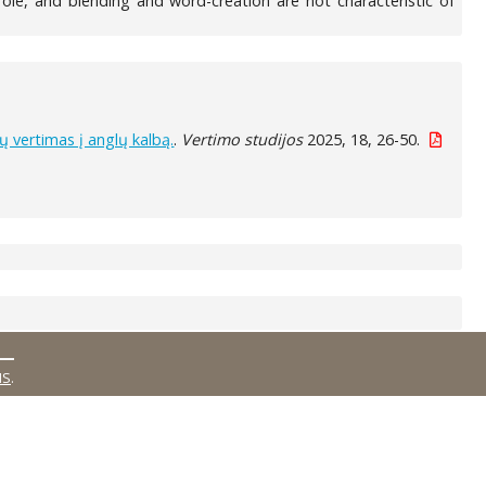
role, and blending and word-creation are not characteristic of
ų vertimas į anglų kalbą.
.
Vertimo studijos
2025, 18, 26-50.
MS
.