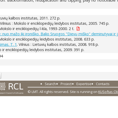
ion. Backformation, reduplication and clipping play no noticeable 
ietuvių kalbos institutas, 2011. 272 p.
 Vilnius : Mokslo ir enciklopedijų leidybos institutas, 2005. 745 p.
: Mokslo ir enciklopedijų l-kla, 1993-2000. 2 t.
: nuo mažo iki ironiško. Balio Sruogos "Dievų miško" deminutyvai ir j
: Mokslo ir enciklopedijų leidybos institutas, 2008. 633 p.
kimas. T. 1
. Vilnius : Lietuvių kalbos institutas, 2008. 918 p.
lo ir enciklopedijų leidybos institutas, 2009. 391 p.
94
Search
Project
Expertise
Contacts
© LMT. All rights reserved.
Site is running on
KUSoftas C