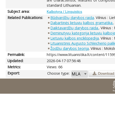
are characteristic features of composit
standard Lithuanian.
Subject area:
Kalbotyra / Linguistics
Related Publications:
Būdvardžių darybos raida
. Vilnius : L
Dabartinės lietuvių kalbos gramatika.
.
Daiktavardžių darybos raida.
. Vilnius 
Deminutyvų kategorija lietuvių kalboje
Lietuvių kalbos enciklopedija
. Vilnius 
Lituanistinis Augusto Schleicherio pali
Žodžių darybos teorija
. Vilnius : Moks
Permalink:
https://www.lituanistika.lt/content/1159
Updated:
2026-04-17 07:56:48
Metrics:
Views: 66
Export:
Choose type:
Download