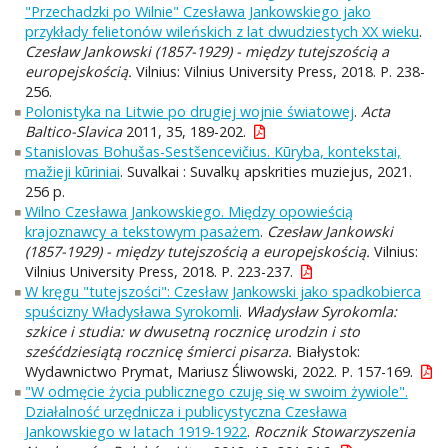
"Przechadzki po Wilnie" Czesława Jankowskiego jako
przykłady felietonów wileńskich z lat dwudziestych XX wieku
.
Czesław Jankowski (1857-1929) - między tutejszością a
europejskością.
Vilnius: Vilnius University Press, 2018. P. 238-
256.
Polonistyka na Litwie po drugiej wojnie światowej
.
Acta
Baltico-Slavica
2011, 35, 189-202.
Stanislovas Bohušas-Sestšencevičius. Kūryba, kontekstai,
mažieji kūriniai
. Suvalkai : Suvalkų apskrities muziejus, 2021.
256 p.
Wilno Czesława Jankowskiego. Między opowieścią
krajoznawcy a tekstowym pasażem
.
Czesław Jankowski
(1857-1929) - między tutejszością a europejskością.
Vilnius:
Vilnius University Press, 2018. P. 223-237.
W kręgu "tutejszości": Czesław Jankowski jako spadkobierca
spuścizny Władysława Syrokomli
.
Władysław Syrokomla:
szkice i studia: w dwusetną rocznicę urodzin i sto
sześćdziesiątą rocznicę śmierci pisarza.
Białystok:
Wydawnictwo Prymat, Mariusz Śliwowski, 2022. P. 157-169.
"W odmęcie życia publicznego czuję się w swoim żywiole".
Działalność urzędnicza i publicystyczna Czesława
Jankowskiego w latach 1919-1922
.
Rocznik Stowarzyszenia