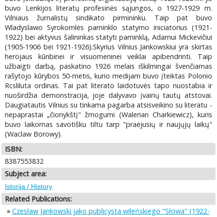
buvo Lenkijos literatų profesinės sąjungos, o 1927-1929 m.
Vilniaus žurnalistų sindikato pirmininku. Taip pat buvo
Wladyslawo Syrokomlės paminklo statymo iniciatorius (1921-
1922) bei aktyvus šalininkas statyti paminklą, Adamui Mickevičiui
(1905-1906 bei 1921-1926).Skyrius Vilnius Jankowskiui yra skirtas
herojaus kūnbinei ir visuomeninei veiklai apibendrinti. Taip
užbaigti darbą, paskatino 1926 melais iškilmingai švenčiamas
rašytojo kūrybos 50-metis, kurio medijam buvo įteiktas Polonio
Rcsliluta ordinas. Tai pat literato laidotuvės tapo nuostabia ir
nuoširdžia demonstracija, joje dalyvavo įvairių tautų atstovai.
Daugiatautis Vilnius su tinkama pagarba atsisveikino su literatu -
nepaprastai „čionykštį" žmogumi (Walerian Charkiewicz), kuris
buvo laikomas savotišku tiltu tarp "praėjusių ir naujųjų laikų"
(Waclaw Borowy).
ISBN:
8387553832
Subject area:
Istorija / History
Related Publications:
Czesław Jankowski jako publicysta wileńskiego "Słowa" (1922-