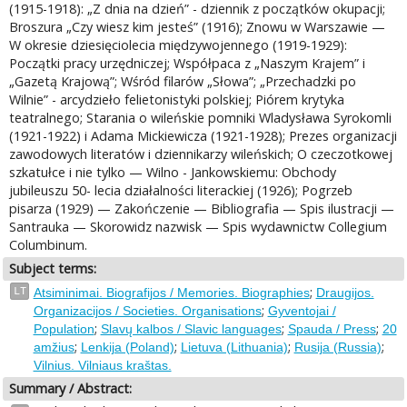
(1915-1918): „Z dnia na dzień” - dziennik z początków okupacji;
Broszura „Czy wiesz kim jesteś” (1916); Znowu w Warszawie —
W okresie dziesięciolecia międzywojennego (1919-1929):
Początki pracy urzędniczej; Współpaca z „Naszym Krajem” i
„Gazetą Krajową”; Wśród filarów „Słowa”; „Przechadzki po
Wilnie” - arcydzieło felietonistyki polskiej; Piórem krytyka
teatralnego; Starania o wileńskie pomniki Wladysława Syrokomli
(1921-1922) i Adama Mickiewicza (1921-1928); Prezes organizacji
zawodowych literatów i dziennikarzy wileńskich; O czeczotkowej
szkatułce i nie tylko — Wilno - Jankowskiemu: Obchody
jubileuszu 50- lecia działalności literackiej (1926); Pogrzeb
pisarza (1929) — Zakończenie — Bibliografia — Spis ilustracji —
Santrauka — Skorowidz nazwisk — Spis wydawnictw Collegium
Columbinum.
Subject terms:
;
LT
Atsiminimai. Biografijos / Memories. Biographies
Draugijos.
;
Organizacijos / Societies. Organisations
Gyventojai /
;
;
;
Population
Slavų kalbos / Slavic languages
Spauda / Press
20
;
;
;
;
amžius
Lenkija (Poland)
Lietuva (Lithuania)
Rusija (Russia)
Vilnius. Vilniaus kraštas.
Summary / Abstract: