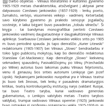
Darbo objektas - Vilniaus literatūrinio ir kultūrinio gyvenimo
LT
1905-1929 metais charakteristika, atsižvelgiant į aktyviai jame
dalyvavusio Czesławo Jankowskio (1857-1929) - lenkų poeto,
žurnalisto, vertėjo, visuomenės veikėjo - vaidmenį. Ketvirtadalį
savo kūrybinio gyvenimo jis praleido senojoje Jogailaičių
sostinėje, ir laikui bėgant buvo pavadintas „tobulu vilniečiu". Ši
knyga - tai bandymas monografiškai įvertinti Czesławo
Jankowskio vaidmenį daugiatautinėje ir daugiakultūrinėje Vilniaus
aplinkoje. Svarbiausia Czeslawo Jankowskio veiklos sritis po 1905
m. buvo periodinė spauda. Jis tapo dienraščio „Kurier Litewski"
redaktoriumi (1905-1907) bei Vilniaus „Slowo" bendradarbiu ir
tokio lygio publicistų mokytoju, kaip šio dienraščio redaktorius
Stanislaw Cat-Mackiewicz. Kaip dienraštyje „Slowo" kiekvieną
sekmadienį spausdintų Pasivaikščiojimų po Vilnių (Przechadzki
po Wilnie) autorius buvo laikomas puikiu Vilniaus feljetonistu,
vienu iš geriausių šios srities autoriumi Lenkijoje (Jan Jozef
Lipski). Neįkainojami Jankowskio nuopelnai yra ir Vilniaus teatrui
Jis buvo tiek žinovas, tiek lenkų ir pasaulinės dramaturgijos
kritikas, teatrą kontroliuojančių institucijų narys (valdant Rusijai,
tai buvo Teatro taryba, kuriai vadovavo generolas
gubernatorius, o Lenkijos valstybės metais -Teatro tarybos
valdyba), trumpai vadovavo Vilniaus operetei (1925) Jankowski
buvo įsitraukęs irį profesinių organizacijų veiklą. 1925-1926 m. jis