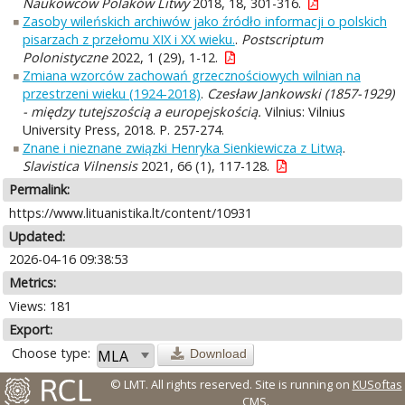
Naukowców Polaków Litwy
2018, 18, 301-316.
Zasoby wileńskich archiwów jako źródło informacji o polskich
pisarzach z przełomu XIX i XX wieku.
.
Postscriptum
Polonistyczne
2022, 1 (29), 1-12.
Zmiana wzorców zachowań grzecznościowych wilnian na
przestrzeni wieku (1924-2018)
.
Czesław Jankowski (1857-1929)
- między tutejszością a europejskością.
Vilnius: Vilnius
University Press, 2018. P. 257-274.
Znane i nieznane związki Henryka Sienkiewicza z Litwą
.
Slavistica Vilnensis
2021, 66 (1), 117-128.
Permalink:
https://www.lituanistika.lt/content/10931
Updated:
2026-04-16 09:38:53
Metrics:
Views: 181
Export:
Choose type:
Download
© LMT. All rights reserved.
Site is running on
KUSoftas
CMS
.