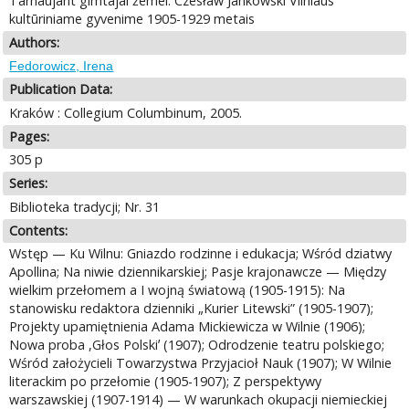
Tarnaujant gimtajai žemei. Czesław Jankowski Vilniaus
kultūriniame gyvenime 1905-1929 metais
Authors:
Fedorowicz, Irena
Publication Data:
Kraków : Collegium Columbinum, 2005.
Pages:
305 p
Series:
Biblioteka tradycji; Nr. 31
Contents:
Wstęp — Ku Wilnu: Gniazdo rodzinne i edukacja; Wśród dziatwy
Apollina; Na niwie dziennikarskiej; Pasje krajonawcze — Między
wielkim przełomem a I wojną światową (1905-1915): Na
stanowisku redaktora dzienniki „Kurier Litewski” (1905-1907);
Projekty upamiętnienia Adama Mickiewicza w Wilnie (1906);
Nowa proba ,Głos Polskiʼ (1907); Odrodzenie teatru polskiego;
Wśród założycieli Towarzystwa Przyjacioł Nauk (1907); W Wilnie
literackim po przełomie (1905-1907); Z perspektywy
warszawskiej (1907-1914) — W warunkach okupacji niemieckiej