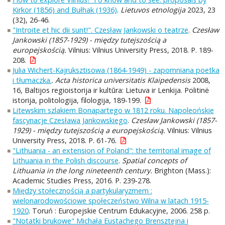
Kirkor (1856) and Bułhak (1936)
.
Lietuvos etnologija
2023, 23
(32), 26-46.
"Introite et hic dii sunt!". Czesław Jankowski o teatrze
.
Czesław
Jankowski (1857-1929) - między tutejszością a
europejskością.
Vilnius: Vilnius University Press, 2018. P. 189-
208.
Julia Wichert-Kajruksztisowa (1864-1949) - zapomniana poetka
i tłumaczka.
.
Acta historica universitatis Klaipedensis
2008,
16, Baltijos regioistorija ir kultūra: Lietuva ir Lenkija. Politinė
istorija, politologija, filologija, 189-199.
Litewskim szlakiem Bonapartego w 1812 roku. Napoleońskie
fascynacje Czesława Jankowskiego
.
Czesław Jankowski (1857-
1929) - między tutejszością a europejskością.
Vilnius: Vilnius
University Press, 2018. P. 61-76.
"Lithuania - an extension of Poland": the territorial image of
Lithuania in the Polish discourse
.
Spatial concepts of
Lithuania in the long nineteenth century.
Brighton (Mass.):
Academic Studies Press, 2016. P. 239-278.
Między stołecznością a partykularyzmem :
wielonarodowościowe społeczeństwo Wilna w latach 1915-
1920
. Toruń : Europejskie Centrum Edukacyjne, 2006. 258 p.
"Notatki brukowe" Michała Eustachego Brensztejna i