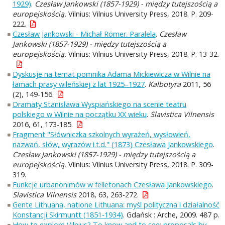
1929)
.
Czesław Jankowski (1857-1929) - między tutejszością a
europejskością.
Vilnius: Vilnius University Press, 2018. P. 209-
222.
Czesław Jankowski - Michał Römer. Paralela
.
Czesław
Jankowski (1857-1929) - między tutejszością a
europejskością.
Vilnius: Vilnius University Press, 2018. P. 13-32.
Dyskusje na temat pomnika Adama Mickiewicza w Wilnie na
łamach prasy wileńskiej z lat 1925–1927
.
Kalbotyra
2011, 56
(2), 149-156.
Dramaty Stanisława Wyspiańskiego na scenie teatru
polskiego w Wilnie na początku XX wieku
.
Slavistica Vilnensis
2016, 61, 173-185.
Fragment "Słówniczka szkolnych wyrażeń, wysłowień,
nazwań, słów, wyrazów i.t.d." (1873) Czesława Jankowskiego
.
Czesław Jankowski (1857-1929) - między tutejszością a
europejskością.
Vilnius: Vilnius University Press, 2018. P. 309-
319.
Funkcje urbanonimów w felietonach Czesława Jankowskiego
.
Slavistica Vilnensis
2018, 63, 263-272.
Gente Lithuana, natione Lithuana: myśl polityczna i działalność
Konstancji Skirmuntt (1851-1934)
. Gdańsk : Arche, 2009. 487 p.
How to explore Vilnius? To know and to see: proposals by